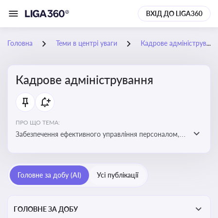
ВХІД ДО LIGA360
Головна
Теми в центрі уваги
Кадрове адміністрування
Кадрове адміністрування
ПРО ЩО ТЕМА:
Забезпечення ефективного управління персоналом,
дотримання трудового законодавства та підвищення
продуктивності працівників
Головне за добу (AI)
Усі публікації
ГОЛОВНЕ ЗА ДОБУ