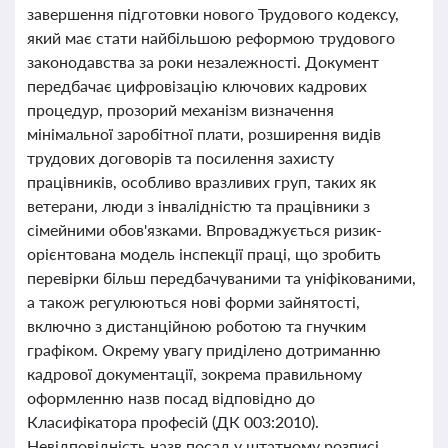
завершення підготовки нового Трудового кодексу,
який має стати найбільшою реформою трудового
законодавства за роки незалежності. Документ
передбачає цифровізацію ключових кадрових
процедур, прозорий механізм визначення
мінімальної заробітної плати, розширення видів
трудових договорів та посилення захисту
працівників, особливо вразливих груп, таких як
ветерани, люди з інвалідністю та працівники з
сімейними обов'язками. Впроваджується ризик-
орієнтована модель інспекції праці, що зробить
перевірки більш передбачуваними та уніфікованими,
а також регулюються нові форми зайнятості,
включно з дистанційною роботою та гнучким
графіком. Окрему увагу приділено дотриманню
кадрової документації, зокрема правильному
оформленню назв посад відповідно до
Класифікатора професій (ДК 003:2010).
Невідповідність назв посад у штатному розписі,