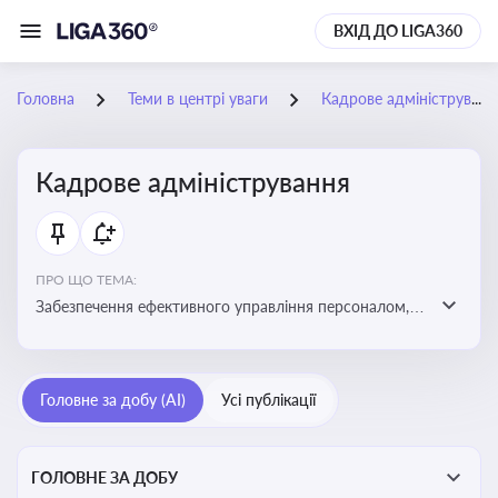
ВХІД ДО LIGA360
Головна
Теми в центрі уваги
Кадрове адміністрування
Кадрове адміністрування
ПРО ЩО ТЕМА:
Забезпечення ефективного управління персоналом,
дотримання трудового законодавства та підвищення
продуктивності працівників
Головне за добу (AI)
Усі публікації
ГОЛОВНЕ ЗА ДОБУ