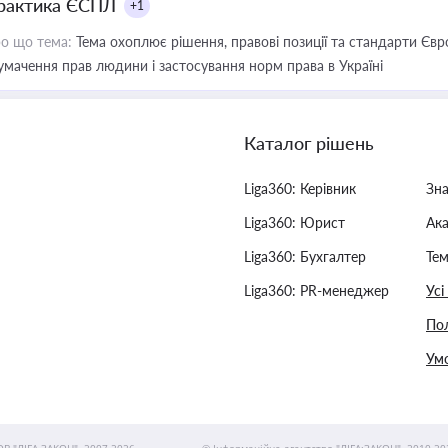
рактика ЄСПЛ
+1
о що тема:
Тема охоплює рішення, правові позиції та стандарти Євр
умачення прав людини і застосування норм права в Україні
Каталог рішень
Liga360: Керівник
Зн
Liga360: Юрист
Ак
Liga360: Бухгалтер
Тем
Liga360: PR-менеджер
Усі
Пол
Умо