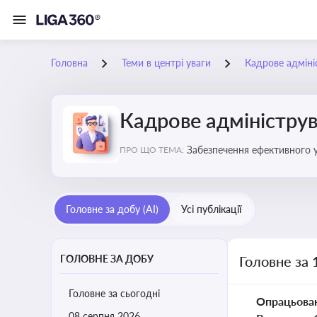
Головна
Теми в центрі уваги
Кадрове адміні
Кадрове адміністру
Забезпечення ефективного 
ПРО ЩО ТЕМА:
Головне за добу (AI)
Усі публікації
ГОЛОВНЕ ЗА ДОБУ
Головне за 
Головне за сьогодні
Опрацьова
08 серпня 2026