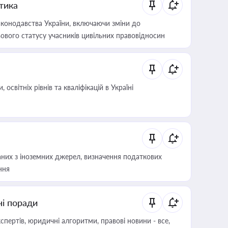
итика
конодавства України, включаючи зміни до
ового статусу учасників цивільних правовідносин
світніх рівнів та кваліфікацій в Україні
аних з іноземних джерел, визначення податкових
ння
ні поради
пертів, юридичні алгоритми, правові новини - все,