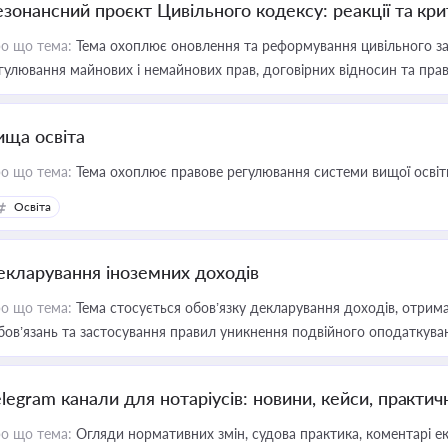
езонансний проєкт Цивільного кодексу: реакції та кр
о що тема:
Тема охоплює оновлення та реформування цивільного за
гулювання майнових і немайнових прав, договірних відносин та прав
ища освіта
о що тема:
Тема охоплює правове регулювання системи вищої освіти, о
Освіта
екларування іноземних доходів
о що тема:
Тема стосується обов’язку декларування доходів, отрим
бов’язань та застосування правил уникнення подвійного оподаткува
elegram канали для нотаріусів: новини, кейси, практич
о що тема:
Огляди нормативних змін, судова практика, коментарі екс