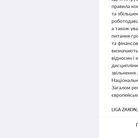
правила ко
та збільшен
роботодавці
а також ув
питання гро
та фінансо
визначаютьс
відносин і
дисципліни
звільнення 
Національни
Загалом ре
європейськи
LIGA ZAKON