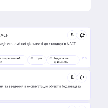
NACE
идів економічної діяльності до стандартів NACE,
о-енергетичний
Торгівля
Будівельна
+10
кс
діяльність
я та введення в експлуатацію об’єктів будівництва