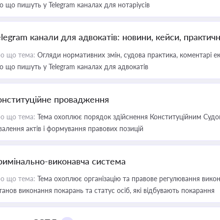
о що пишуть у Telegram каналах для нотаріусів
elegram канали для адвокатів: новини, кейси, практич
о що тема:
Огляди нормативних змін, судова практика, коментарі екс
о що пишуть у Telegram каналах для адвокатів
онституційне провадження
о що тема:
Тема охоплює порядок здійснення Конституційним Судом
валення актів і формування правових позицій
римінально-виконавча система
о що тема:
Тема охоплює організацію та правове регулювання викона
танов виконання покарань та статус осіб, які відбувають покарання