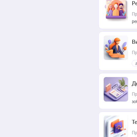
Р
Пр
ре
В
Пр
Д
Пр
зо
T
Пр