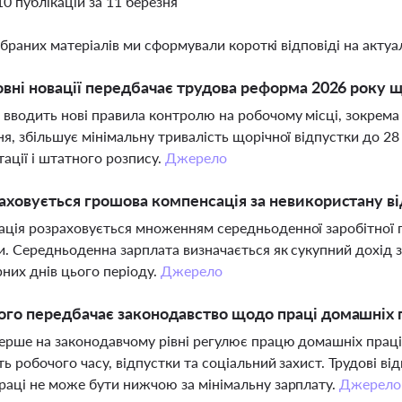
10 публікацій за 11 березня
ібраних матеріалів ми сформували короткі відповіді на актуал
овні новації передбачає трудова реформа 2026 року 
вводить нові правила контролю на робочому місці, зокрем
ня, збільшує мінімальну тривалість щорічної відпустки до 28
ації і штатного розпису.
Джерело
аховується грошова компенсація за невикористану ві
ція розраховується множенням середньоденної заробітної п
и. Середньоденна зарплата визначається як сукупний дохід з
них днів цього періоду.
Джерело
го передбачає законодавство щодо праці домашніх 
ерше на законодавчому рівні регулює працю домашніх працівн
ть робочого часу, відпустки та соціальний захист. Трудові
раці не може бути нижчою за мінімальну зарплату.
Джерело