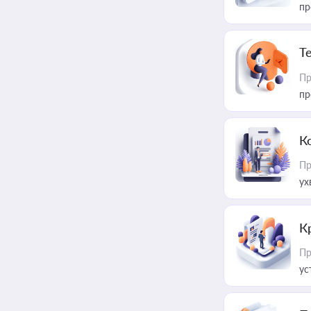
пр
T
Пр
пр
К
Пр
ух
К
Пр
ус