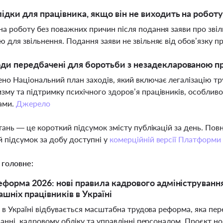
лідки для працівника, якщо він не виходить на роботу
на роботу без поважних причин після подання заяви про зві
ю для звільнення. Подання заяви не звільняє від обов’язку 
оди передбачені для боротьби з незадекларованою пр
но Національний план заходів, який включає легалізацію т
зму та підтримку психічного здоров’я працівників, особливо 
ами.
Джерело
тань — це короткий підсумок змісту публікацій за день. По
 підсумок за добу доступні у
комерційній версії Платформи
 головне:
еформа 2026: нові правила кадрового адміністрування,
ашніх працівників в Україні
 в Україні відбувається масштабна трудова реформа, яка пер
ванні, кадровому обліку та управлінні персоналом. Проєкт 