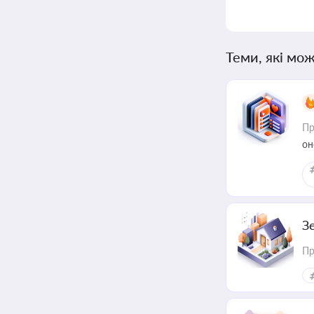
Теми, які мож
Пр
он
З
Пр