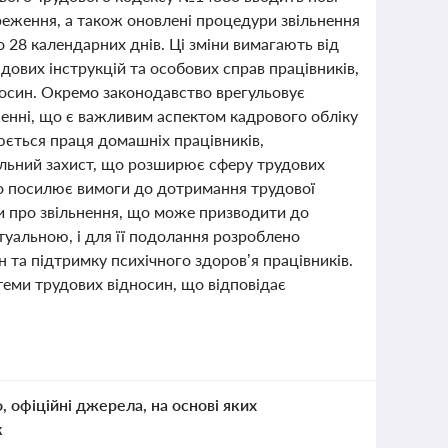
реження, а також оновлені процедури звільнення
о 28 календарних днів. Ці зміни вимагають від
дових інструкцій та особових справ працівників,
осин. Окремо законодавство врегульовує
ьненні, що є важливим аспектом кадрового обліку
юється праця домашніх працівників,
іальний захист, що розширює сферу трудових
во посилює вимоги до дотримання трудової
ви про звільнення, що може призводити до
туальною, і для її подолання розроблено
 та підтримку психічного здоров’я працівників.
теми трудових відносин, що відповідає
о, офіційні джерела, на основі яких
к