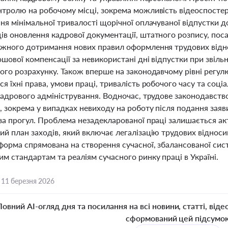
нтролю на робочому місці, зокрема можливість відеоспосте
ня мінімальної тривалості щорічної оплачуваної відпустки д
в оновлення кадрової документації, штатного розпису, поса
ажного дотримання нових правил оформлення трудових відн
шової компенсації за невикористані дні відпустки при звіл
вого розрахунку. Також вперше на законодавчому рівні регул
я їхні права, умови праці, тривалість робочого часу та соц
 кадрового адміністрування. Водночас, трудове законодавст
, зокрема у випадках невиходу на роботу після подання зая
за прогул. Проблема незадекларованої праці залишається ак
й план заходів, який включає легалізацію трудових відносин
форма спрямована на створення сучасної, збалансованої сис
м стандартам та реаліям сучасного ринку праці в Україні.
,
11 березня 2026
Повний AI-огляд дня та посилання на всі новини, статті, віде
сформований цей підсумо