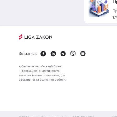
П
Пр
тл
Зв'язатися:
забезпечує український бізнес
інформацією, аналітикою та
технологічними рішеннями для
ефективної та безпечної роботи.