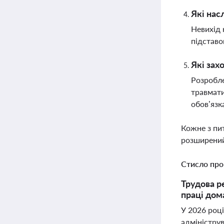
Які нас
Невихід 
підставо
Які зах
Розробле
травмати
обов’язк
Кожне з пи
розширений
Стисло про
Трудова р
праці дом
У 2026 році
адміністру