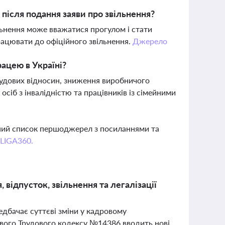
 після подання заяви про звільнення?
льнення може вважатися прогулом і стати
працювати до офіційного звільнення.
Джерело
ацею в Україні?
рудових відносин, зниження виробничого
осіб з інвалідністю та працівників із сімейними
вний список першоджерел з посиланнями та
 LIGA360.
 відпусток, звільнення та легалізації
едбачає суттєві зміни у кадровому
нового Трудового кодексу №14386 вводить нові