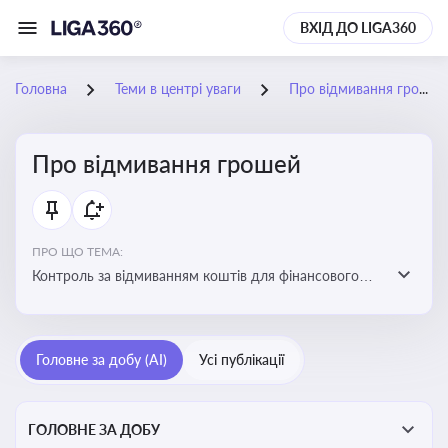
ВХІД ДО LIGA360
Головна
Теми в центрі уваги
Про відмивання грошей
Про відмивання грошей
ПРО ЩО ТЕМА:
Контроль за відмиванням коштів для фінансового
моніторингу, що допомагає запобігати незаконним
схемам, фінансуванню тероризму та ухиленню від
сплати податків. Вбудовування AML у договори та
Головне за добу (AI)
Усі публікації
політики
ГОЛОВНЕ ЗА ДОБУ