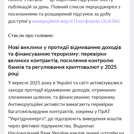
публікацій за день. Повний список першоджерел з
посиланнями та розширений підсумок за добу
доступні у
комерційній версії Платформи LIGA360.
Стисло про головне:
Нові виклики у протидії відмиванню доходів
та фінансуванню тероризму: перевірки
великих контрактів, посилення контролю
банків та регулювання криптовалют у 2025
році
У вересні 2025 року в Україні та світі активізувалися
заходи протидії відмиванню доходів, отриманих
злочинним шляхом, та фінансуванню тероризму.
Антикорупційні активісти вимагають перевірки
багатомільярдних контрактів, зокрема у ПрАТ
"Укргідроенерго", де підозрюють виведення коштів
через фіктивні підприємства. Водночас
Національний банк України наклав значні штрафи на