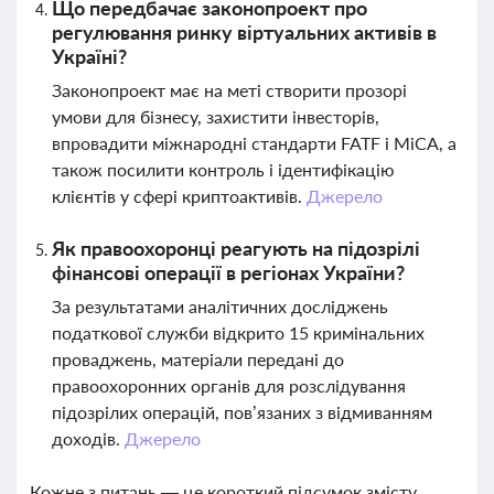
Що передбачає законопроект про
регулювання ринку віртуальних активів в
Україні?
Законопроект має на меті створити прозорі
умови для бізнесу, захистити інвесторів,
впровадити міжнародні стандарти FATF і MiCA, а
також посилити контроль і ідентифікацію
клієнтів у сфері криптоактивів.
Джерело
Як правоохоронці реагують на підозрілі
фінансові операції в регіонах України?
За результатами аналітичних досліджень
податкової служби відкрито 15 кримінальних
проваджень, матеріали передані до
правоохоронних органів для розслідування
підозрілих операцій, пов’язаних з відмиванням
доходів.
Джерело
Кожне з питань — це короткий підсумок змісту