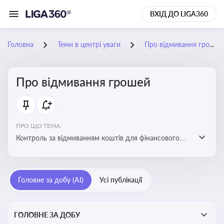
ВХІД ДО LIGA360
Головна
Теми в центрі уваги
Про відмивання грошей
Про відмивання грошей
ПРО ЩО ТЕМА:
Контроль за відмиванням коштів для фінансового
моніторингу, що допомагає запобігати незаконним
схемам, фінансуванню тероризму та ухиленню від
сплати податків. Вбудовування AML у договори та
Головне за добу (AI)
Усі публікації
політики
ГОЛОВНЕ ЗА ДОБУ