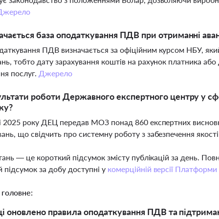
Джерело
ачається база оподаткування ПДВ при отриманні аван
даткування ПДВ визначається за офіційним курсом НБУ, яки
ань, тобто дату зарахування коштів на рахунок платника а
ня послуг.
Джерело
ультати роботи Державного експертного центру у сфер
ку?
і 2025 року ДЕЦ передав МОЗ понад 860 експертних висновкі
ань, що свідчить про системну роботу з забезпечення якості 
тань — це короткий підсумок змісту публікацій за день. По
 підсумок за добу доступні у
комерційній версії Платформи
 головне:
ці оновлено правила оподаткування ПДВ та підтриман