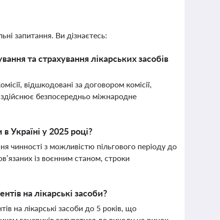
ьні запитання. Ви дізнаєтесь:
ання та страхування лікарських засобів
місії, відшкодовані за договором комісії,
е здійснює безпосередньо міжнародне
 в Україні у 2025 році?
ня чинності з можливістю пільгового періоду до
ов’язаних із воєнним станом, строки
нтів на лікарські засоби?
в на лікарські засоби до 5 років, що
кам генериків готуватися до виходу на ринок