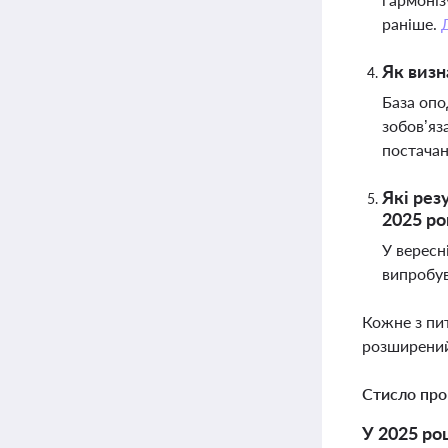
раніше.
Як визн
База опо
зобов’яз
постачан
Які рез
2025 ро
У вересн
випробув
Кожне з пи
розширений
Стисло про
У 2025 ро