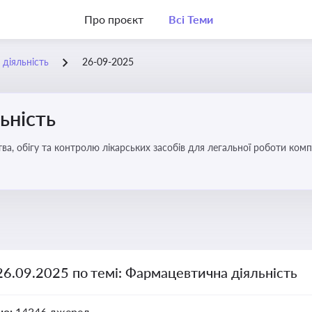
Про проєкт
Всі Теми
діяльність
26-09-2025
ьність
а, обігу та контролю лікарських засобів для легальної роботи компа
26.09.2025 по темі: Фармацевтична діяльність
но:
14346 джерел