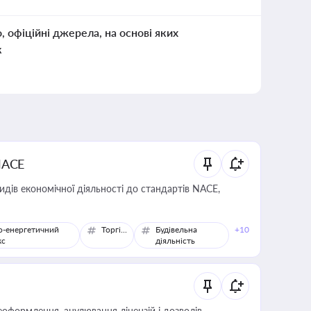
о, офіційні джерела, на основі яких
к
NACE
идів економічної діяльності до стандартів NACE,
о-енергетичний
Торгівля
Будівельна
+10
кс
діяльність
оформлення, анулювання ліцензій і дозволів,