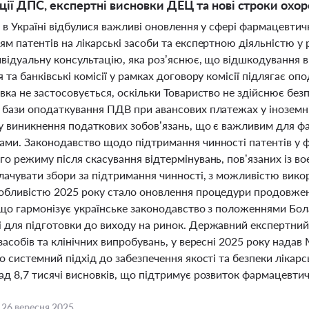
ції ДПС, експертні висновки ДЕЦ та нові строки охор
 в Україні відбулися важливі оновлення у сфері фармацевтич
м патентів на лікарські засоби та експертною діяльністю у 
ивідуальну консультацію, яка роз’яснює, що відшкодування 
 та банківські комісії у рамках договору комісії підлягає 
авка не застосовується, оскільки Товариство не здійснює бе
 бази оподаткування ПДВ при авансових платежах у іноземні
у виникнення податкових зобов’язань, що є важливим для ф
ами. Законодавство щодо підтримання чинності патентів у 
о режиму після скасування відтермінувань, пов’язаних із во
лачувати збори за підтримання чинності, з можливістю вико
обливістю 2025 року стало оновлення процедури продовження
, що гармонізує українське законодавство з положеннями Бо
 для підготовки до виходу на ринок. Державний експертний
засобів та клінічних випробувань, у вересні 2025 року нада
о системний підхід до забезпечення якості та безпеки лікарс
д 8,7 тисячі висновків, що підтримує розвиток фармацевтичн
,
26 вересня 2025