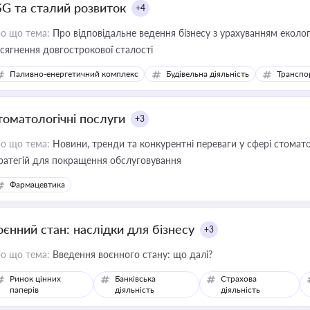
SG та сталий розвиток
+4
о що тема:
Про відповідальне ведення бізнесу з урахуванням еколог
сягнення довгострокової сталості
Паливно-енергетичний комплекс
Будівельна діяльність
Транспо
томатологічні послуги
+3
о що тема:
Новини, тренди та конкурентні переваги у сфері стомато
ратегій для покращення обслуговування
Фармацевтика
оєнний стан: наслідки для бізнесу
+3
о що тема:
Введення воєнного стану: що далі?
Ринок цінних
Банківська
Страхова
паперів
діяльність
діяльність