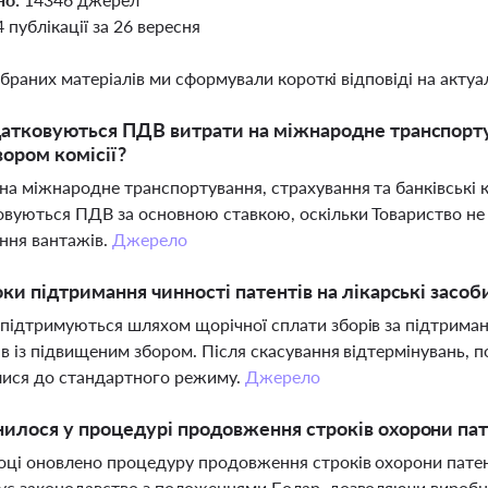
4 публікації за 26 вересня
ібраних матеріалів ми сформували короткі відповіді на актуал
атковуються ПДВ витрати на міжнародне транспортув
вором комісії?
на міжнародне транспортування, страхування та банківські ко
вуються ПДВ за основною ставкою, оскільки Товариство н
ння вантажів.
Джерело
оки підтримання чинності патентів на лікарські засоби
підтримуються шляхом щорічної сплати зборів за підтриман
ів із підвищеним збором. Після скасування відтермінувань, п
лися до стандартного режиму.
Джерело
илося у процедурі продовження строків охорони пате
оці оновлено процедуру продовження строків охорони патенті
ує законодавство з положеннями Болар, дозволяючи виробни