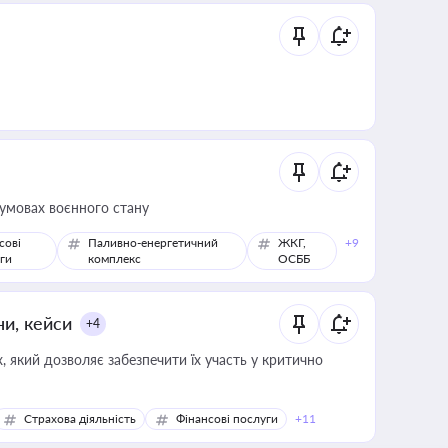
 умовах воєнного стану
сові
Паливно-енергетичний
ЖКГ,
+9
ги
комплекс
ОСББ
ни, кейси
+4
 який дозволяє забезпечити їх участь у критично
Страхова діяльність
Фінансові послуги
+11