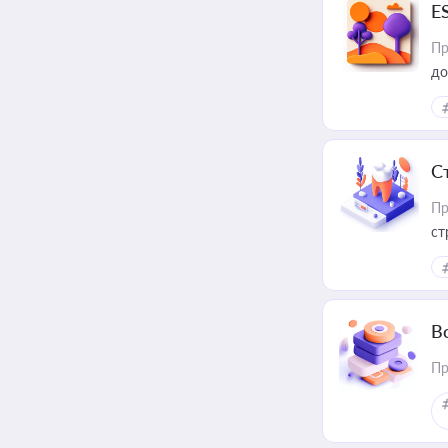
E
Пр
до
С
Пр
ст
В
Пр