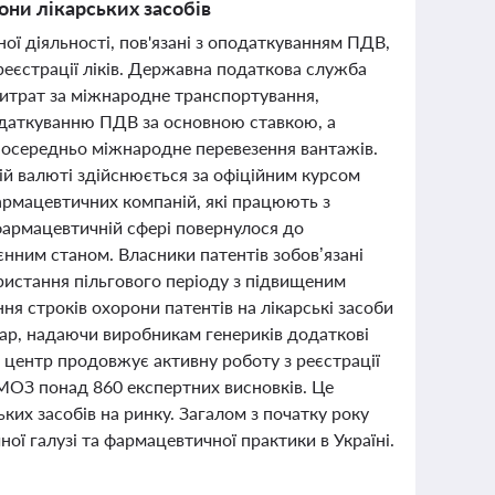
они лікарських засобів
ної діяльності, пов'язані з оподаткуванням ПДВ,
реєстрації ліків. Державна податкова служба
витрат за міжнародне транспортування,
оподаткуванню ПДВ за основною ставкою, а
зпосередньо міжнародне перевезення вантажів.
й валюті здійснюється за офіційним курсом
армацевтичних компаній, які працюють з
фармацевтичній сфері повернулося до
єнним станом. Власники патентів зобов’язані
ристання пільгового періоду з підвищеним
 строків охорони патентів на лікарські засоби
лар, надаючи виробникам генериків додаткові
 центр продовжує активну роботу з реєстрації
в МОЗ понад 860 експертних висновків. Це
ьких засобів на ринку. Загалом з початку року
ої галузі та фармацевтичної практики в Україні.