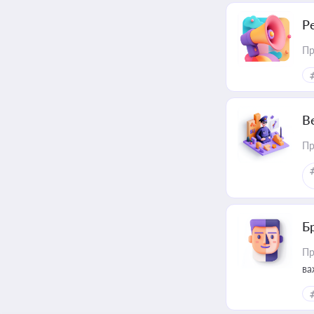
Р
Пр
В
Пр
Б
Пр
ва