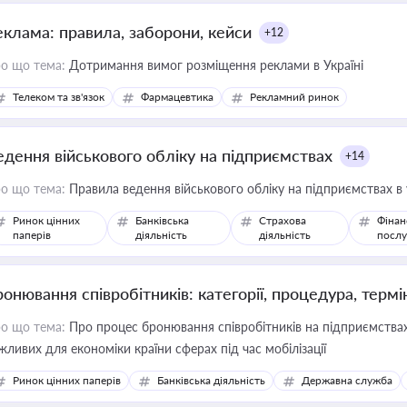
еклама: правила, заборони, кейси
+12
о що тема:
Дотримання вимог розміщення реклами в Україні
Телеком та зв'язок
Фармацевтика
Рекламний ринок
едення військового обліку на підприємствах
+14
о що тема:
Правила ведення військового обліку на підприємствах в
Ринок цінних
Банківська
Страхова
Фінан
паперів
діяльність
діяльність
послу
ронювання співробітників: категорії, процедура, термі
о що тема:
Про процес бронювання співробітників на підприємствах,
жливих для економіки країни сферах під час мобілізації
Ринок цінних паперів
Банківська діяльність
Державна служба