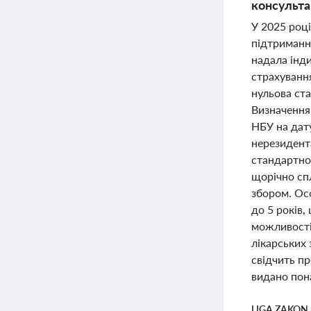
консульта
У 2025 році
підтримання
надала інд
страхування
нульова ст
Визначення
НБУ на дат
нерезидент
стандартног
щорічно сп
збором. Ос
до 5 років
можливості
лікарських 
свідчить пр
видано пона
LIGA ZAKON