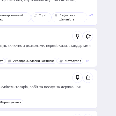
о-енергетичний
Торгівля
Будівельна
+2
кс
діяльність
цтв, включно з дозволами, перевірками, стандартами
рт
Агропромисловий комплекс
Металургія
+2
купівель товарів, робіт та послуг за державні чи
Фармацевтика