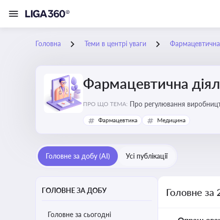
Головна
Теми в центрі уваги
Фармацевтична 
Фармацевтична діял
Про регулювання виробництв
ПРО ЩО ТЕМА:
та безпеки
Фармацевтика
Медицина
Головне за добу (AI)
Усі публікації
ГОЛОВНЕ ЗА ДОБУ
Головне за 
Головне за сьогодні
Опрацьова