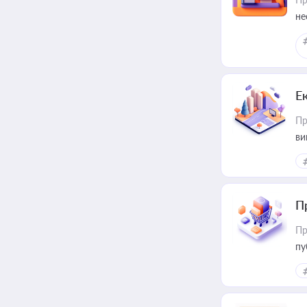
не
Е
Пр
ви
П
Пр
пу