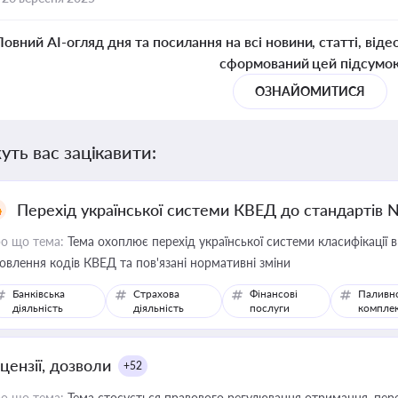
Повний AI-огляд дня та посилання на всі новини, статті, віде
сформований цей підсумо
ОЗНАЙОМИТИСЯ
уть вас зацікавити:
Перехід української системи КВЕД до стандартів 
о що тема:
Тема охоплює перехід української системи класифікації в
овлення кодів КВЕД та пов'язані нормативні зміни
Банківська
Страхова
Фінансові
Паливн
діяльність
діяльність
послуги
компле
цензії, дозволи
+52
о що тема:
Тема стосується правового регулювання отримання, пере