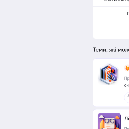
Теми, які мож
Пр
он
Лі
Пр