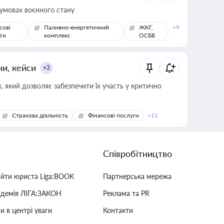
 умовах воєнного стану
сові
Паливно-енергетичний
ЖКГ,
+9
ги
комплекс
ОСББ
ни, кейси
+3
 який дозволяє забезпечити їх участь у критично
Страхова діяльність
Фінансові послуги
+11
Співробітництво
айти юриста Liga:BOOK
Партнерська мережа
адемія ЛІГА:ЗАКОН
Реклама та PR
и в центрі уваги
Контакти