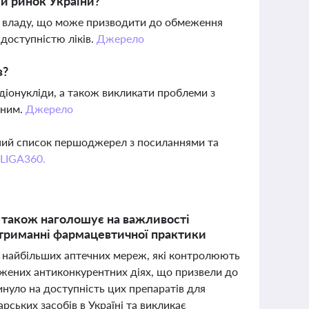
й ринок України?
ву владу, що може призводити до обмеження
 доступністю ліків.
Джерело
в?
діонукліди, а також викликати проблеми з
чним.
Джерело
вний список першоджерел з посиланнями та
 LIGA360.
 також наголошує на важливості
дотриманні фармацевтичної практики
и найбільших аптечних мереж, які контролюють
джених антиконкурентних діях, що призвели до
нуло на доступність цих препаратів для
рських засобів в Україні та викликає