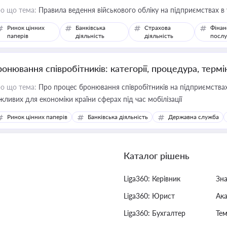
о що тема:
Правила ведення військового обліку на підприємствах в
Ринок цінних
Банківська
Страхова
Фінан
паперів
діяльність
діяльність
послу
ронювання співробітників: категорії, процедура, термі
о що тема:
Про процес бронювання співробітників на підприємствах,
жливих для економіки країни сферах під час мобілізації
Ринок цінних паперів
Банківська діяльність
Державна служба
Каталог рішень
Liga360: Керівник
Зн
Liga360: Юрист
Ак
Liga360: Бухгалтер
Тем