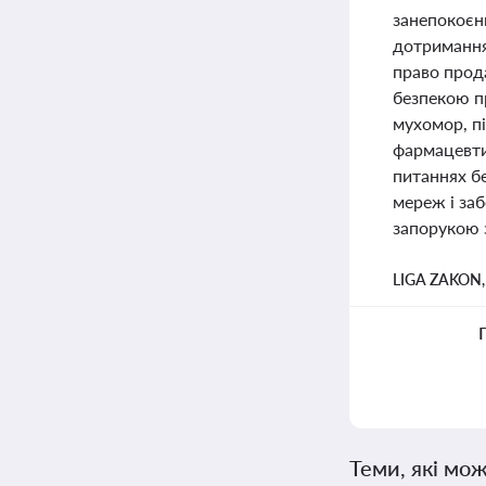
занепокоєн
дотримання 
право прода
безпекою п
мухомор, п
фармацевтич
питаннях б
мереж і заб
запорукою з
LIGA ZAKON
Теми, які мож