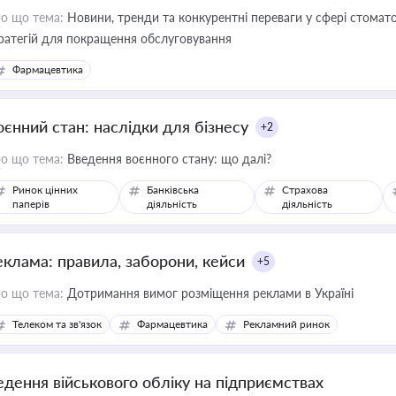
о що тема:
Новини, тренди та конкурентні переваги у сфері стомато
ратегій для покращення обслуговування
Фармацевтика
оєнний стан: наслідки для бізнесу
+2
о що тема:
Введення воєнного стану: що далі?
Ринок цінних
Банківська
Страхова
паперів
діяльність
діяльність
еклама: правила, заборони, кейси
+5
о що тема:
Дотримання вимог розміщення реклами в Україні
Телеком та зв'язок
Фармацевтика
Рекламний ринок
едення військового обліку на підприємствах