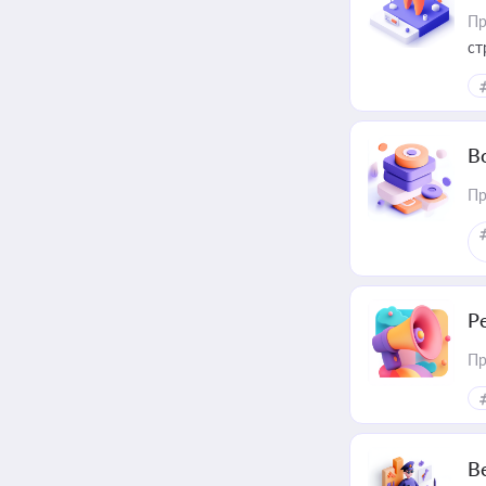
Пр
ст
В
Пр
Р
Пр
В