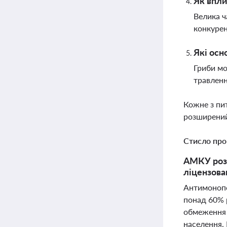
Як впли
Велика ч
конкурен
Які осн
Гриби мо
травленн
Кожне з пи
розширений
Стисло про
АМКУ розс
ліцензова
Антимонопо
понад 60% 
обмеження 
населення. 