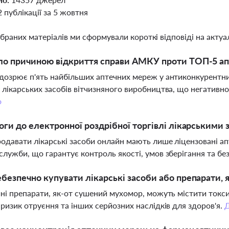
2 публікації за 5 жовтня
ібраних матеріалів ми сформували короткі відповіді на актуал
ло причиною відкриття справи АМКУ проти ТОП-5 а
озрює п'ять найбільших аптечних мереж у антиконкурентни
лікарських засобів вітчизняного виробництва, що негативно 
о
оги до електронної роздрібної торгівлі лікарськими 
одавати лікарські засоби онлайн мають лише ліцензовані апт
лужби, що гарантує контроль якості, умов зберігання та бе
безпечно купувати лікарські засоби або препарати, я
ні препарати, як-от сушений мухомор, можуть містити токс
ризик отруєння та інших серйозних наслідків для здоров'я.