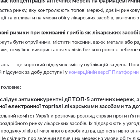
ває концентрація аптечних мереж на фармацевтични
астка ринку, яку контролюють топові мережі, дає їм ринко
ції та впливати на умови обігу лікарських засобів, включно з
овні ризики при вживанні грибів як лікарських засобі
жуть бути отруйними, містити токсини, важкі метали або ра
ям, тому їхнє використання як ліків без контролю є небезпе
тань — це короткий підсумок змісту публікацій за день. По
 підсумок за добу доступні у
комерційній версії Платформи
 головне:
лідує антиконкурентні дії ТОП-5 аптечних мереж, а
ної електронної торгівлі лікарськими засобами та 
льний комітет України розпочав розгляд справи проти п'ят
роздрібного ринку лікарських засобів. Їх підозрюють у узго
продажу ліків вітчизняного виробництва, що негативно впли
Це свідчить про значний вплив цих мереж на умови обігу ліка