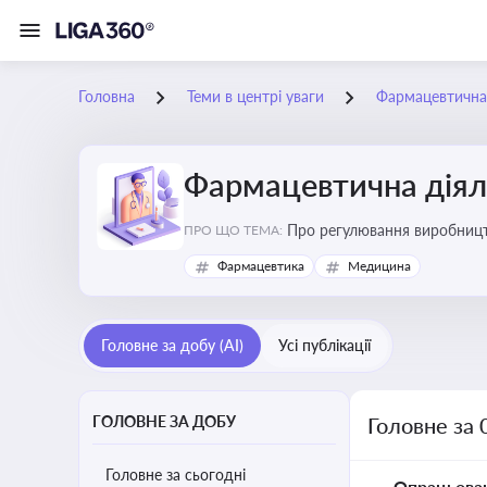
Головна
Теми в центрі уваги
Фармацевтична 
Фармацевтична діял
Про регулювання виробництв
ПРО ЩО ТЕМА:
та безпеки
Фармацевтика
Медицина
Головне за добу (AI)
Усі публікації
ГОЛОВНЕ ЗА ДОБУ
Головне за 
Головне за сьогодні
Опрацьова