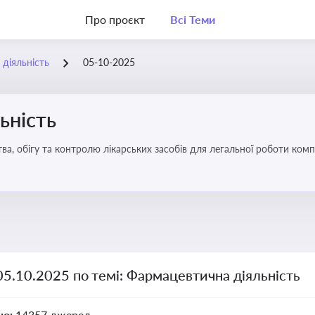
Про проєкт
Всі Теми
діяльність
05-10-2025
ьність
а, обігу та контролю лікарських засобів для легальної роботи компа
05.10.2025 по темі: Фармацевтична діяльність
но:
14357 джерел