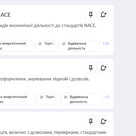
NACE
идів економічної діяльності до стандартів NACE,
о-енергетичний
Торгівля
Будівельна
+10
кс
діяльність
оформлення, анулювання ліцензій і дозволів,
о-енергетичний
Торгівля
Будівельна
+2
кс
діяльність
цтв, включно з дозволами, перевірками, стандартами