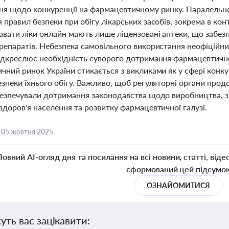
ня щодо конкуренції на фармацевтичному ринку. Паралельн
правил безпеки при обігу лікарських засобів, зокрема в конте
вати ліки онлайн мають лише ліцензовані аптеки, що забезп
репаратів. Небезпека самовільного використання неофіційни
ідкреслює необхідність суворого дотримання фармацевтично
ний ринок України стикається з викликами як у сфері конкуре
езпеки їхнього обігу. Важливо, щоб регуляторні органи про
езпечували дотримання законодавства щодо виробництва, збер
доров'я населення та розвитку фармацевтичної галузі.
,
05 жовтня 2025
Повний AI-огляд дня та посилання на всі новини, статті, віде
сформований цей підсумо
ОЗНАЙОМИТИСЯ
уть вас зацікавити: