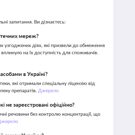
ьні запитання. Ви дізнаєтесь:
птечних мереж?
х узгоджених діях, які призвели до обмеження
вплинуло на їх доступність для споживачів.
засобами в Україні?
еки, які отримали спеціальну ліцензію від
зпеку препаратів.
Джерело
кі не зареєстровані офіційно?
ичні речовини без контролю концентрації, що
Джерело