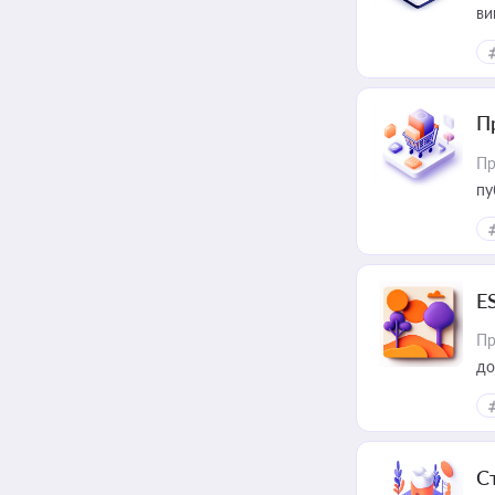
ви
П
Пр
пу
E
Пр
до
С