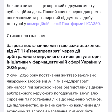
Кожне з питань — це короткий підсумок змісту
публікацій за день. Повний список першоджерел з
посиланнями та розширений підсумок за добу
доступні у
комерційній версії Платформи LIGA360.
Стисло про головне:
Загроза постачанню життєво важливих ліків
від АТ "Київмедпрепарат" через дії
арбітражного керуючого та нові регуляторні
ініціативи у фармацевтичній сфері України у
2026 році
У січні 2026 року постачання життєво важливих
лікарських засобів від АТ "Київмедпрепарат"
опинилося під загрозою через безпідставну відмову
арбітражного керуючого погоджувати закупівлю
сировини та постачання ліків до медичних установ.
Це підприємство, визнане критично важливим для
економіки та здоров'я населення, ризикує бути