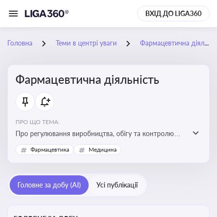
ВХІД ДО LIGA360
Головна
Теми в центрі уваги
Фармацевтична діяльність
Фармацевтична діяльність
ПРО ЩО ТЕМА:
Про регулювання виробництва, обігу та контролю
лікарських засобів для легальної роботи компаній та
Фармацевтика
Медицина
аптек, з дотриманням стандартів якості та безпеки
Головне за добу (AI)
Усі публікації