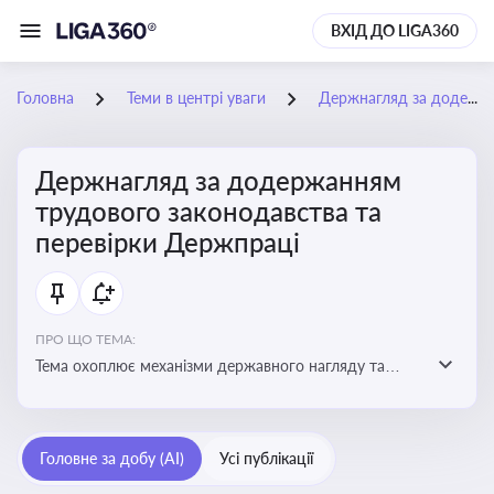
ВХІД ДО LIGA360
Головна
Теми в центрі уваги
Держнагляд за додержанням трудового законодавства та перевірки Держпраці
Держнагляд за додержанням
трудового законодавства та
перевірки Держпраці
ПРО ЩО ТЕМА:
Тема охоплює механізми державного нагляду та
контролю за дотриманням законодавства про працю
Головне за добу (AI)
Усі публікації