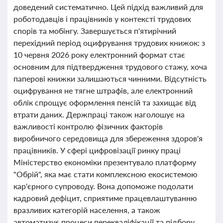
доведений систематично. Цей підхід важливий для
роботодавців і працівників у контексті трудових
спорів та мобінгу. Завершується п'ятирічний
перехідний період оцифрування трудових книжок: з
10 червня 2026 року електронний формат стає
основним для підтвердження трудового стажу, хоча
паперові книжки залишаються чинними. Відсутність
оцифрування не тягне штрафів, але електронний
облік спрощує оформлення пенсій та захищає від
втрати даних. Держпраці також наголошує на
важливості контролю фізичних факторів
виробничого середовища для збереження здоров'я
працівників. У сфері цифровізації ринку праці
Міністерство економіки презентувало платформу
"Обрій", яка має стати комплексною екосистемою
кар'єрного супроводу. Вона допоможе подолати
кадровий дефіцит, сприятиме працевлаштуванню
вразливих категорій населення, а також
автоматизує процеси перекваліфікації та підбору