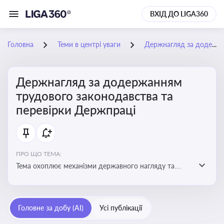
ВХІД ДО LIGA360
Головна
Теми в центрі уваги
Держнагляд за додержанням трудового законодавства та перевірки Держпраці
Держнагляд за додержанням
трудового законодавства та
перевірки Держпраці
ПРО ЩО ТЕМА:
Тема охоплює механізми державного нагляду та
контролю за дотриманням законодавства про працю
Головне за добу (AI)
Усі публікації