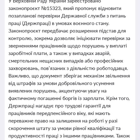
У Верховній Раді України зареєстровано
законопроєкт №15323, який пропонує відновити
позапланові перевірки Державної служби з питань
праці (Держпраці) в умовах воєнного стану.
Законопроєкт передбачає розширення підстав для
контролю, зокрема дозволяє ініціювати перевірки за
зверненнями працівників щодо порушень у виплаті
заробітної плати, а також у випадках аварій,
смертельних нещасних випадків або професійних
захворювань, пов’язаних з діяльністю роботодавця.
Важливо, що документ зберігає механізм звільнення
від штрафів за умови добровільного усунення
виявлених порушень, акцентуючи увагу на
фактичному погашенні боргів із зарплати. Крім того,
Держпраці нагадує про трудові гарантії для
працівників передпенсійного віку, які мають
переважне право на залишення на роботі у разі
скорочення штату за умови рівної кваліфікації та
продуктивності праці з іншими працівниками. Також