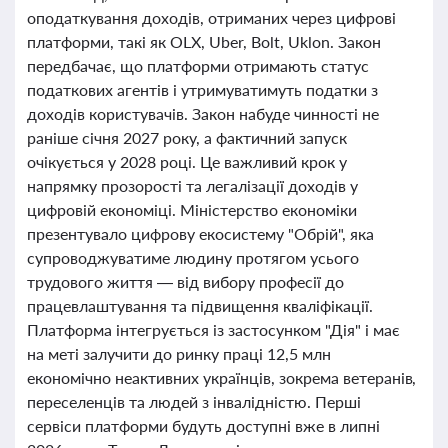
оподаткування доходів, отриманих через цифрові
платформи, такі як OLX, Uber, Bolt, Uklon. Закон
передбачає, що платформи отримають статус
податкових агентів і утримуватимуть податки з
доходів користувачів. Закон набуде чинності не
раніше січня 2027 року, а фактичний запуск
очікується у 2028 році. Це важливий крок у
напрямку прозорості та легалізації доходів у
цифровій економіці. Міністерство економіки
презентувало цифрову екосистему "Обрій", яка
супроводжуватиме людину протягом усього
трудового життя — від вибору професії до
працевлаштування та підвищення кваліфікації.
Платформа інтегрується із застосунком "Дія" і має
на меті залучити до ринку праці 12,5 млн
економічно неактивних українців, зокрема ветеранів,
переселенців та людей з інвалідністю. Перші
сервіси платформи будуть доступні вже в липні