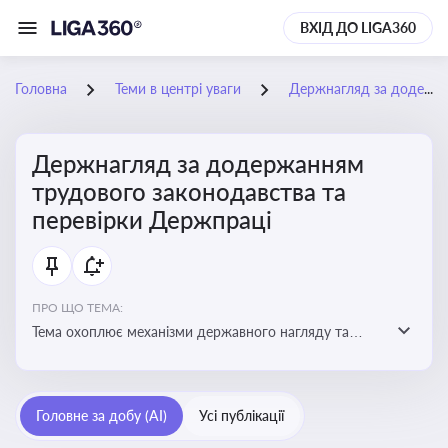
ВХІД ДО LIGA360
Головна
Теми в центрі уваги
Держнагляд за додержанням трудового законодавства та перевірки Держпраці
Держнагляд за додержанням
трудового законодавства та
перевірки Держпраці
ПРО ЩО ТЕМА:
Тема охоплює механізми державного нагляду та
контролю за дотриманням законодавства про працю
Головне за добу (AI)
Усі публікації