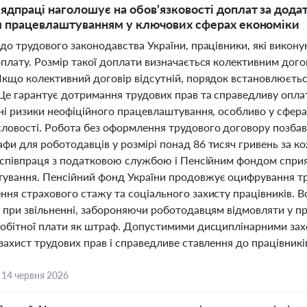
дпраці наголошує на обов'язковості доплат за дода
 працевлаштуванням у ключових сферах економіки
до трудового законодавства України, працівники, які викону
оплату. Розмір такої доплати визначається колективним дог
Якщо колективний договір відсутній, порядок встановлюєтьс
 Це гарантує дотримання трудових прав та справедливу опл
ні ризики неофіційного працевлаштування, особливо у сферах
овості. Робота без оформлення трудового договору позбавля
фи для роботодавців у розмірі понад 86 тисяч гривень за к
а співпраця з податковою службою і Пенсійним фондом спри
ування. Пенсійний фонд України продовжує оцифрування т
ння страхового стажу та соціального захисту працівників. В
 при звільненні, забороняючи роботодавцям відмовляти у пр
робітної плати як штраф. Допустимими дисциплінарними зах
захист трудових прав і справедливе ставлення до працівникі
,
14 червня 2026