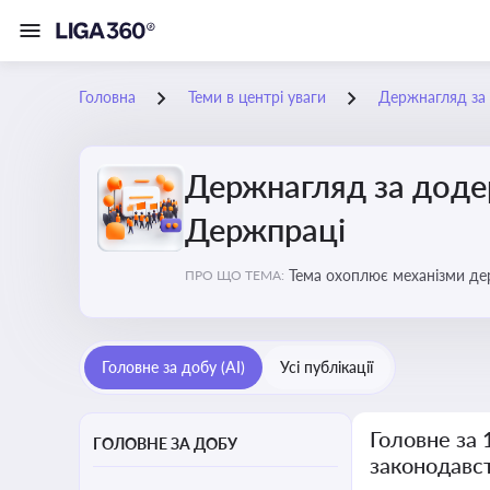
Головна
Теми в центрі уваги
Держнагляд за 
Держнагляд за доде
Держпраці
Тема охоплює механізми де
ПРО ЩО ТЕМА:
Головне за добу (AI)
Усі публікації
Головне за
ГОЛОВНЕ ЗА ДОБУ
законодавс