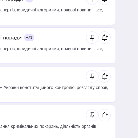
пертів, юридичні алгоритми, правові новини - все,
ні поради
+71
пертів, юридичні алгоритми, правові новини - все,
 України конституційного контролю, розгляду справ,
ння кримінальних покарань, діяльність органів і