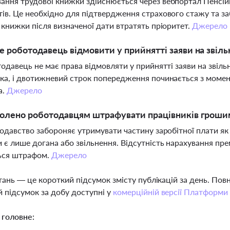
ння трудової книжки здійснюється через вебпортал Пенсій
ів. Це необхідно для підтвердження страхового стажу та за
 книжки після визначеної дати втратять пріоритет.
Джерело
 роботодавець відмовити у прийнятті заяви на звіль
тодавець не має права відмовляти у прийнятті заяви на звіл
ка, і двотижневий строк попередження починається з момен
а.
Джерело
олено роботодавцям штрафувати працівників грошим
нодавство забороняє утримувати частину заробітної плати
 є лише догана або звільнення. Відсутність нарахування пре
ься штрафом.
Джерело
тань — це короткий підсумок змісту публікацій за день. По
 підсумок за добу доступні у
комерційній версії Платформи
 головне: