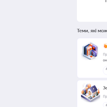
Теми, які мож
Пр
он
З
Пр