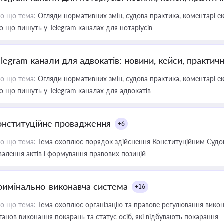
о що тема:
Огляди нормативних змін, судова практика, коментарі екс
о що пишуть у Telegram каналах для нотаріусів
elegram канали для адвокатів: новини, кейси, практич
о що тема:
Огляди нормативних змін, судова практика, коментарі екс
о що пишуть у Telegram каналах для адвокатів
онституційне провадження
+6
о що тема:
Тема охоплює порядок здійснення Конституційним Судом
валення актів і формування правових позицій
римінально-виконавча система
+16
о що тема:
Тема охоплює організацію та правове регулювання викона
танов виконання покарань та статус осіб, які відбувають покарання