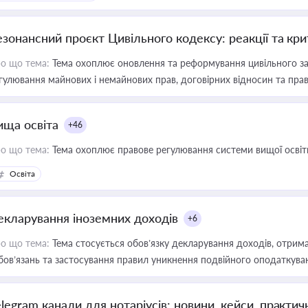
езонансний проєкт Цивільного кодексу: реакції та кр
о що тема:
Тема охоплює оновлення та реформування цивільного за
гулювання майнових і немайнових прав, договірних відносин та прав
ища освіта
+46
о що тема:
Тема охоплює правове регулювання системи вищої освіти, о
Освіта
екларування іноземних доходів
+6
о що тема:
Тема стосується обов’язку декларування доходів, отрим
бов’язань та застосування правил уникнення подвійного оподаткува
elegram канали для нотаріусів: новини, кейси, практич