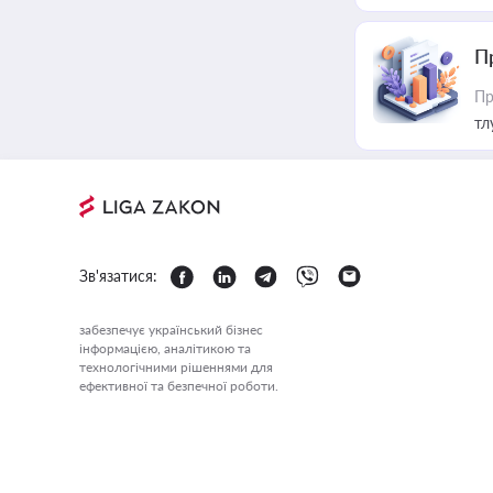
П
Пр
тл
Зв'язатися:
забезпечує український бізнес
інформацією, аналітикою та
технологічними рішеннями для
ефективної та безпечної роботи.