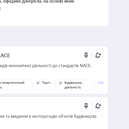
о, офіційні джерела, на основі яких
к
NACE
идів економічної діяльності до стандартів NACE,
о-енергетичний
Торгівля
Будівельна
+10
кс
діяльність
я та введення в експлуатацію об’єктів будівництва