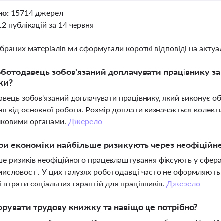
но:
15714 джерел
12 публікацій за 14 червня
ібраних матеріалів ми сформували короткі відповіді на актуал
ботодавець зобов'язаний доплачувати працівнику за 
ки?
вець зобов'язаний доплачувати працівнику, який виконує об
ня від основної роботи. Розмір доплати визначається колек
лковими органами.
Джерело
ри економіки найбільше ризикують через неофіційн
е ризиків неофіційного працевлаштування фіксують у сферах 
исловості. У цих галузях роботодавці часто не оформляють
і втрати соціальних гарантій для працівників.
Джерело
рувати трудову книжку та навіщо це потрібно?