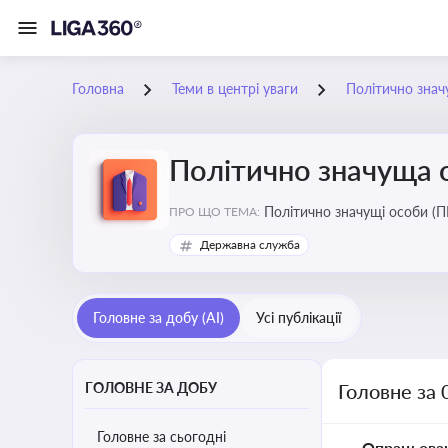
Головна
Теми в центрі уваги
Політично знач
Політично значуща 
Політично значущі особи (ПЕ
ПРО ЩО ТЕМА:
Державна служба
Головне за добу (AI)
Усі публікації
ГОЛОВНЕ ЗА ДОБУ
Головне за 
Головне за сьогодні
Опрацьова