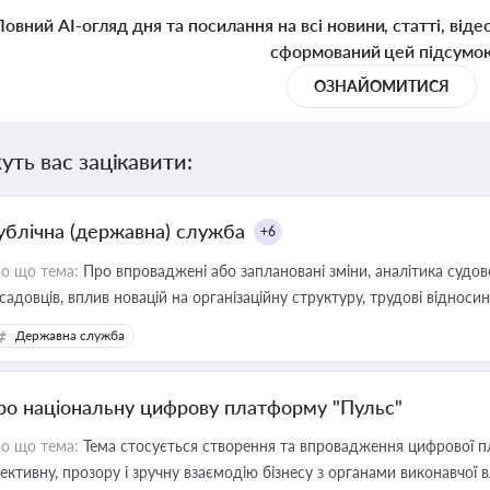
Повний AI-огляд дня та посилання на всі новини, статті, віде
сформований цей підсумо
ОЗНАЙОМИТИСЯ
уть вас зацікавити:
ублічна (державна) служба
+6
о що тема:
Про впроваджені або заплановані зміни, аналітика судо
садовців, вплив новацій на організаційну структуру, трудові віднос
Державна служба
ро національну цифрову платформу "Пульс"
о що тема:
Тема стосується створення та впровадження цифрової пл
ективну, прозору і зручну взаємодію бізнесу з органами виконавчої 