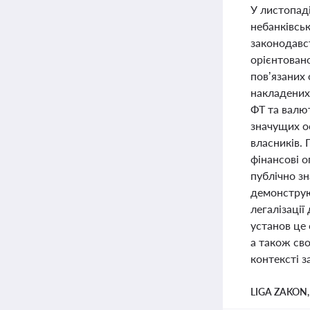
У листопаді
небанківсь
законодавс
орієнтовано
пов’язаних 
накладених
ФТ та валю
значущих ос
власників.
фінансові о
публічно зн
демонструю
легалізаці
установ це
а також сво
контексті 
LIGA ZAKON