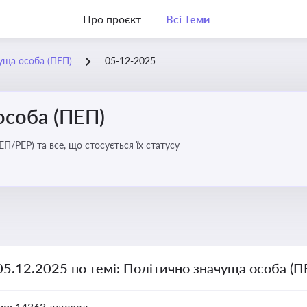
Про проєкт
Всі Теми
уща особа (ПЕП)
05-12-2025
особа (ПЕП)
П/PEP) та все, що стосується їх статусу
05.12.2025 по темі: Політично значуща особа (П
но:
14363 джерел