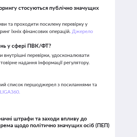
торингу стосуються публічно значущих
тиви та проходити посилену перевірку у
ринг їхніх фінансових операцій.
Джерело
ень у сфері ПВК/ФТ?
и внутрішні перевірки, удосконалювати
товірне надання інформації регулятору.
вний список першоджерел з посиланнями та
 LIGA360.
начні штрафи та заходи впливу до
крема щодо політично значущих осіб (ПЕП)