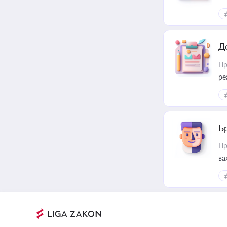
Д
Пр
ре
Б
Пр
ва