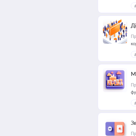
Д
Пр
ко
та
М
Пр
фу
З
Пр