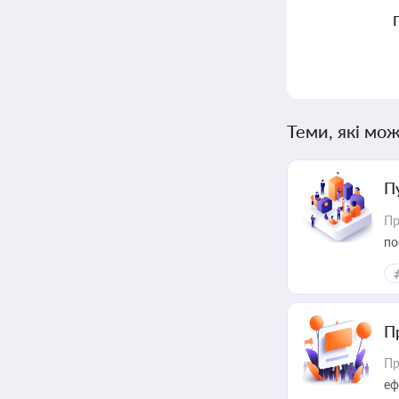
Теми, які мож
П
Пр
по
П
Пр
еф