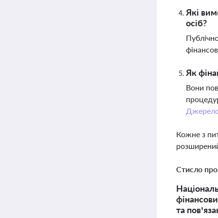
Які вим
осіб?
Публічно
фінансов
Як фіна
Вони пов
процедур
Джерел
Кожне з пи
розширений
Стисло про
Національ
фінансови
та пов’яза