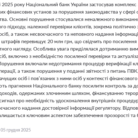
 2025 року Національний банк України застосував комплекс 
ких фінансових установ за порушення законодавства у сфері
тва. Основні порушення стосувалися неналежного виконання
го підходу, належної перевірки клієнтів, зокрема політично з
осіб, а також несвоєчасного та неповного надання інформац
 штрафів перевищує 20 млн грн, що свідчить про посилення
тного нагляду. Особлива увага приділялася дотриманню ви
іб, включно з необхідністю посиленої перевірки та актуаліза
 Порушення включали недотримання процедур верифікації клі
перації, а також порушення у поданні звітності з питань ПВ
ачущих осіб і пов’язаних з ними осіб у контексті фінансовог
ть прагнення Національного банку посилити контроль за до
ї доходів, одержаних злочинним шляхом, фінансуванню терор
 сигнал про необхідність удосконалення внутрішніх процеду
єчасного надання достовірної інформації регулятору. Відпов
залишається ключовим аспектом забезпечення прозорості та б
,
05 грудня 2025