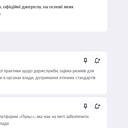
о, офіційні джерела, на основі яких
к
вої практики щодо держслужби, оцінка ризиків для
ини в органах влади, дотримання етичних стандартів
атформи «Пульс», яка має на меті забезпечити
влади