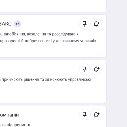
 ВАКС
+8
 запобігання, виявлення та розслідування
розорості й доброчесності у державному управлінні
кі приймають рішення та здійснюють управлінські
компаній
в та підприємств