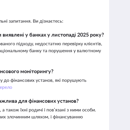
ьні запитання. Ви дізнаєтесь:
 виявлені у банках у листопаді 2025 року?
аного підходу, недостатню перевірку клієнтів,
Національному банку та порушення у валютному
ансового моніторингу?
у до фінансових установ, які порушують
ерело
важлива для фінансових установ?
 також їхні родичі і пов’язані з ними особи.
аних злочинним шляхом, і фінансуванню