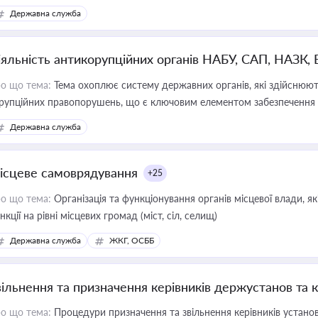
Державна служба
іяльність антикорупційних органів НАБУ, САП, НАЗК,
о що тема:
Тема охоплює систему державних органів, які здійснюють
рупційних правопорушень, що є ключовим елементом забезпечення п
 бізнесі
Державна служба
ісцеве самоврядування
+25
о що тема:
Організація та функціонування органів місцевої влади, я
нкції на рівні місцевих громад (міст, сіл, селищ)
Державна служба
ЖКГ, ОСББ
вільнення та призначення керівників держустанов та 
о що тема:
Процедури призначення та звільнення керівників устано