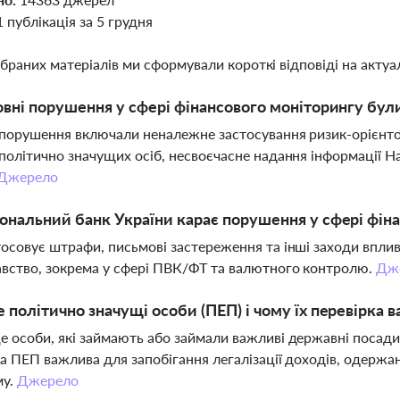
1 публікація за 5 грудня
ібраних матеріалів ми сформували короткі відповіді на актуал
овні порушення у сфері фінансового моніторингу були
порушення включали неналежне застосування ризик-орієнтов
політично значущих осіб, несвоєчасне надання інформації 
Джерело
ональний банк України карає порушення у сфері фін
осовує штрафи, письмові застереження та інші заходи вплив
вство, зокрема у сфері ПВК/ФТ та валютного контролю.
Дж
 політично значущі особи (ПЕП) і чому їх перевірка 
 особи, які займають або займали важливі державні посади, а
а ПЕП важлива для запобігання легалізації доходів, одерж
му.
Джерело