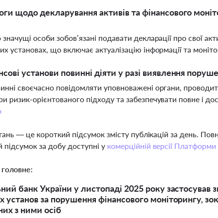
оги щодо декларування активів та фінансового моні
 значущі особи зобов’язані подавати декларації про свої ак
их установах, що включає актуалізацію інформації та моніто
нсові установи повинні діяти у разі виявлення поруш
инні своєчасно повідомляти уповноважені органи, проводит
и ризик-орієнтованого підходу та забезпечувати повне і дос
о
тань — це короткий підсумок змісту публікацій за день. По
 підсумок за добу доступні у
комерційній версії Платформи
 головне:
ний банк України у листопаді 2025 року застосував з
х установ за порушення фінансового моніторингу, зо
них з ними осіб