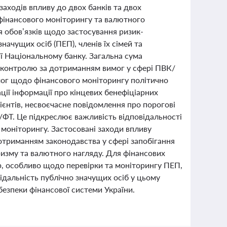
заходів впливу до двох банків та двох
 фінансового моніторингу та валютного
 обов’язків щодо застосування ризик-
начущих осіб (ПЕП), членів їх сімей та
ії Національному банку. Загальна сума
 контролю за дотриманням вимог у сфері ПВК/
мог щодо фінансового моніторингу політично
ції інформації про кінцевих бенефіціарних
єнтів, несвоєчасне повідомлення про порогові
К/ФТ. Це підкреслює важливість відповідальності
о моніторингу. Застосовані заходи впливу
триманням законодавства у сфері запобігання
изму та валютного нагляду. Для фінансових
р, особливо щодо перевірки та моніторингу ПЕП,
ідальність публічно значущих осіб у цьому
езпеки фінансової системи України.