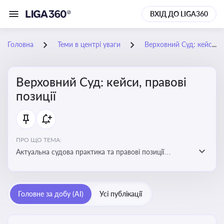
ВХІД ДО LIGA360
Головна
Теми в центрі уваги
Верховний Суд: кейси, правові позиції
Верховний Суд: кейси, правові
позиції
ПРО ЩО ТЕМА:
Актуальна судова практика та правові позиції
Верховного Суду
Головне за добу (AI)
Усі публікації