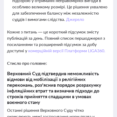
підозрою у отриманні неправомірної вигоди в
особливо великому розмірі. Це рішення ухвалено
для забезпечення балансу між незалежністю
суддів і вимогами слідства.
Джерело
Кожне з питань — це короткий підсумок змісту
публікацій за день. Повний список першоджерел з
посиланнями та розширений підсумок за добу
доступні у
комерційній версії Платформи LIGA360.
Стисло про головне:
Верховний Суд підтвердив неможливість
відмови від мобілізації з релігійних
переконань, роз’яснив порядок розрахунку
інфляційних втрат та визначив підходи до
строків прийняття спадщини в умовах
воєнного стану
Останні рішення Верховного Суду чітко
окреслюють межі застосування норм права у