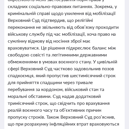
складних соціально-правових питаннях. Зокрема, у
кримінальній справі щодо ухилення від мобілізації
Верховний Суд підтвердив, що релігійні
переконання не звільняють від обов’язку проходити
військову службу під час мобілізації, хоча право на
сумлінну відмову від носіння зброї має
враховуватися. Це рішення підкреслює баланс між
свободою совісті та легітимними державними
обмеженнями в умовах воєнного стану. У цивільній
сфері Верховний Суд частково задовольнив позов
спадкоємця, який пропустив шестимісячний строк
для прийняття спадщини через тривале
перебування за кордоном, військовий стан та
моральні обставини. Суд надав додатковий
тримісячний строк, що свідчить про врахування
реалій воєнного часу та об’єктивних причин
пропуску строків. Також Верховний Суд роз’яснив,
що при розрахунку інфляційних втрат враховуються