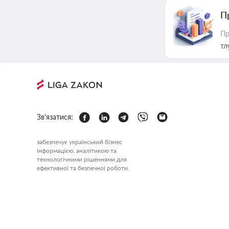
П
Пр
тл
Зв'язатися:
забезпечує український бізнес
інформацією, аналітикою та
технологічними рішеннями для
ефективної та безпечної роботи.