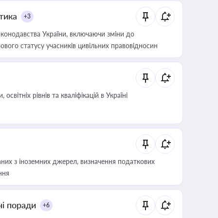
итика
+3
конодавства України, включаючи зміни до
ового статусу учасників цивільних правовідносин
світніх рівнів та кваліфікацій в Україні
аних з іноземних джерел, визначення податкових
ння
ні поради
+6