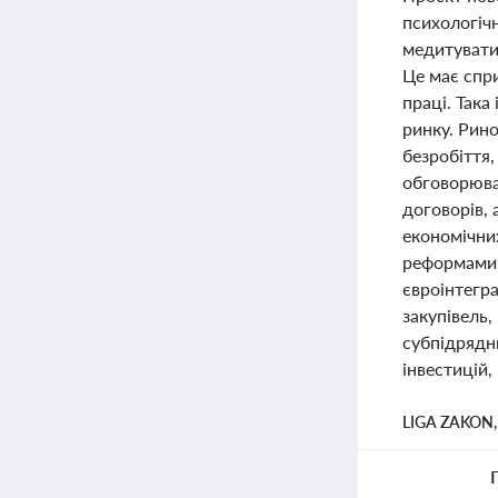
психологіч
медитувати
Це має спр
праці. Така
ринку. Рино
безробіття,
обговорювал
договорів, 
економічних
реформами у
євроінтегр
закупівель,
субпідрядн
інвестицій
LIGA ZAKON