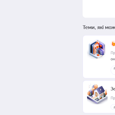
Теми, які мож
Пр
он
З
Пр