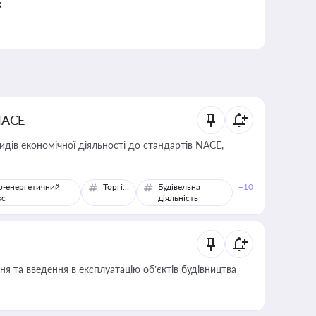
к
NACE
идів економічної діяльності до стандартів NACE,
о-енергетичний
Торгівля
Будівельна
+10
кс
діяльність
я та введення в експлуатацію об’єктів будівництва