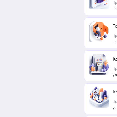
Пр
пр
T
Пр
пр
К
Пр
ух
К
Пр
ус