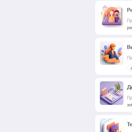
Р
Пр
ре
В
Пр
Д
Пр
зо
T