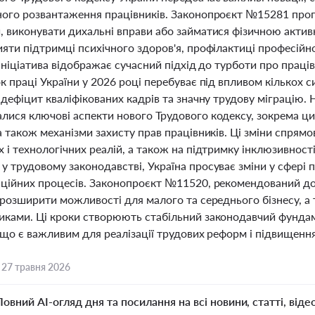
ного розвантаження працівників. Законопроєкт №15281 про
, виконувати дихальні вправи або займатися фізичною актив
ияти підтримці психічного здоров'я, профілактиці професій
 ініціатива відображає сучасний підхід до турботи про праці
к праці України у 2026 році перебуває під впливом кількох 
 дефіцит кваліфікованих кадрів та значну трудову міграцію.
ися ключові аспекти нового Трудового кодексу, зокрема цифр
а також механізми захисту прав працівників. Ці зміни спрям
 і технологічних реалій, а також на підтримку інклюзивності
 трудовому законодавстві, Україна просуває зміни у сфері 
аційних процесів. Законопроєкт №11520, рекомендований до
 розширити можливості для малого та середнього бізнесу, а
иками. Ці кроки створюють стабільний законодавчий фундаме
, що є важливим для реалізації трудових реформ і підвищен
,
27 травня 2026
Повний AI-огляд дня та посилання на всі новини, статті, віде