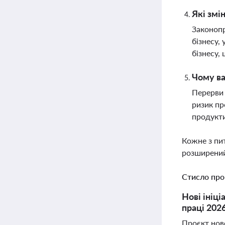
Які змі
Законопр
бізнесу,
бізнесу,
Чому ва
Перерви 
ризик пр
продукти
Кожне з пи
розширений
Стисло про
Нові ініц
праці 202
Проєкт нов