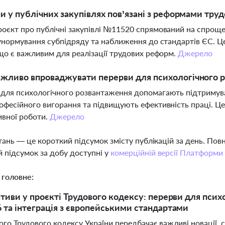
ни у публічних закупівлях пов’язані з реформами тру
оєкт про публічні закупівлі №11520 спрямований на спроще
 унормування субпідряду та наближення до стандартів ЄС. Ц
 що є важливим для реалізації трудових реформ.
Джерело
жливо впроваджувати перерви для психологічного р
для психологічного розвантаження допомагають підтримува
офесійного вигорання та підвищують ефективність праці. Це
вної роботи.
Джерело
тань — це короткий підсумок змісту публікацій за день. По
 підсумок за добу доступні у
комерційній версії Платформи
 головне:
іативи у проєкті Трудового кодексу: перерви для пси
6 та інтеграція з європейськими стандартами
ого Трудового кодексу України передбачає важливі новації,