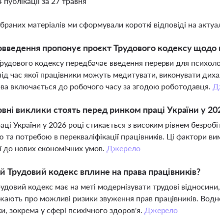
4 публікації за 27 травня
ібраних матеріалів ми сформували короткі відповіді на актуал
овведення пропонує проєкт Трудового кодексу щодо 
рудового кодексу передбачає введення перерви для психоло
під час якої працівники можуть медитувати, виконувати дих
ва включається до робочого часу за згодою роботодавця.
Д
овні виклики стоять перед ринком праці України у 20
аці України у 2026 році стикається з високим рівнем безроб
ю та потребою в перекваліфікації працівників. Ці фактори 
ї до нових економічних умов.
Джерело
й Трудовий кодекс вплине на права працівників?
удовий кодекс має на меті модернізувати трудові відносини,
ають про можливі ризики звуження прав працівників. Водноч
и, зокрема у сфері психічного здоров'я.
Джерело