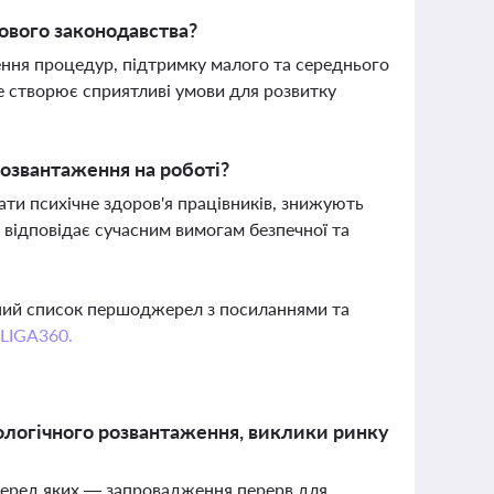
дового законодавства?
ння процедур, підтримку малого та середнього
е створює сприятливі умови для розвитку
озвантаження на роботі?
ти психічне здоров'я працівників, знижують
 відповідає сучасним вимогам безпечної та
вний список першоджерел з посиланнями та
 LIGA360.
хологічного розвантаження, виклики ринку
 серед яких — запровадження перерв для