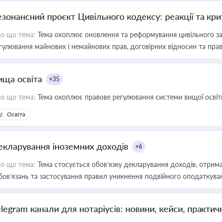
езонансний проєкт Цивільного кодексу: реакції та кр
о що тема:
Тема охоплює оновлення та реформування цивільного за
гулювання майнових і немайнових прав, договірних відносин та прав
ища освіта
+35
о що тема:
Тема охоплює правове регулювання системи вищої освіти, о
Освіта
екларування іноземних доходів
+6
о що тема:
Тема стосується обов’язку декларування доходів, отрим
бов’язань та застосування правил уникнення подвійного оподаткува
elegram канали для нотаріусів: новини, кейси, практич