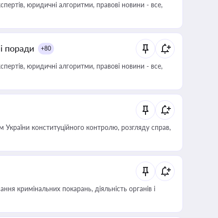
пертів, юридичні алгоритми, правові новини - все,
ні поради
+80
пертів, юридичні алгоритми, правові новини - все,
 України конституційного контролю, розгляду справ,
ння кримінальних покарань, діяльність органів і