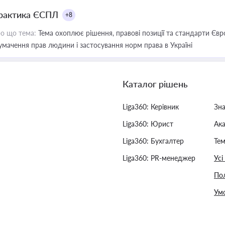
рактика ЄСПЛ
+8
о що тема:
Тема охоплює рішення, правові позиції та стандарти Євр
умачення прав людини і застосування норм права в Україні
Каталог рішень
Liga360: Керівник
Зн
Liga360: Юрист
Ак
Liga360: Бухгалтер
Тем
Liga360: PR-менеджер
Усі
Пол
Умо