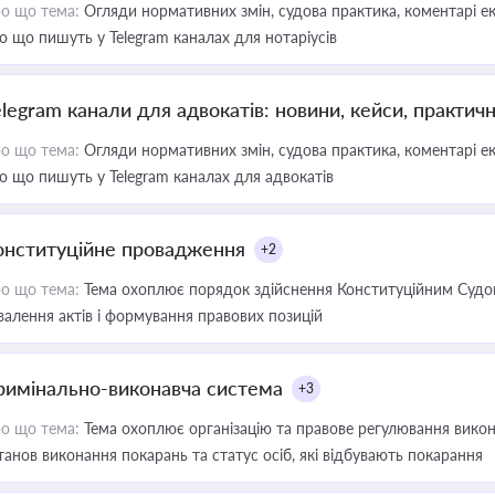
о що тема:
Огляди нормативних змін, судова практика, коментарі екс
о що пишуть у Telegram каналах для нотаріусів
elegram канали для адвокатів: новини, кейси, практич
о що тема:
Огляди нормативних змін, судова практика, коментарі екс
о що пишуть у Telegram каналах для адвокатів
онституційне провадження
+2
о що тема:
Тема охоплює порядок здійснення Конституційним Судом
валення актів і формування правових позицій
римінально-виконавча система
+3
о що тема:
Тема охоплює організацію та правове регулювання викона
танов виконання покарань та статус осіб, які відбувають покарання