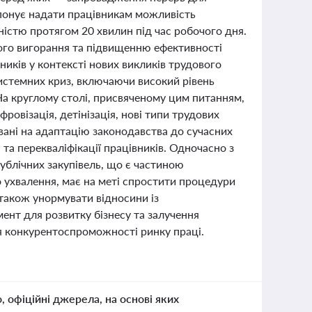
понує надати працівникам можливість
ністю протягом 20 хвилин під час робочого дня.
ного вигорання та підвищенню ефективності
вників у контексті нових викликів трудового
системних криз, включаючи високий рівень
 На круглому столі, присвяченому цим питанням,
овізація, детінізація, нові типи трудових
овані на адаптацію законодавства до сучасних
 та перекваліфікації працівників. Одночасно з
публічних закупівель, що є частиною
 ухвалення, має на меті спростити процедури
 також унормувати відносини із
нт для розвитку бізнесу та залучення
ня конкурентоспроможності ринку праці.
о, офіційні джерела, на основі яких