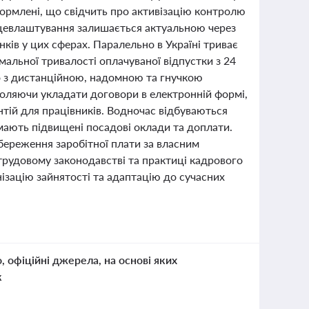
формлені, що свідчить про активізацію контролю
цевлаштування залишається актуальною через
нків у цих сферах. Паралельно в Україні триває
альної тривалості оплачуваної відпустки з 24
но з дистанційною, надомною та гнучкою
оляючи укладати договори в електронній формі,
нтій для працівників. Водночас відбуваються
римають підвищені посадові оклади та доплати.
збереження заробітної плати за власним
трудовому законодавстві та практиці кадрового
нізацію зайнятості та адаптацію до сучасних
о, офіційні джерела, на основі яких
к