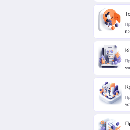
T
Пр
пр
К
Пр
ух
К
Пр
ус
П