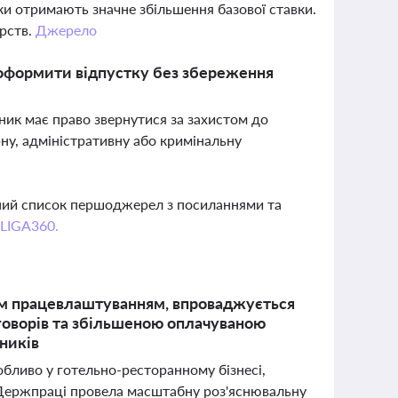
ки отримають значне збільшення базової ставки.
ерств.
Джерело
оформити відпустку без збереження
ник має право звернутися за захистом до
у, адміністративну або кримінальну
вний список першоджерел з посиланнями та
 LIGA360.
ним працевлаштуванням, впроваджується
оворів та збільшеною оплачуваною
ників
собливо у готельно-ресторанному бізнесі,
". Держпраці провела масштабну роз'яснювальну