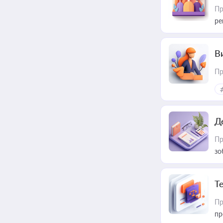
Пр
ре
В
Пр
Д
Пр
зо
T
Пр
пр