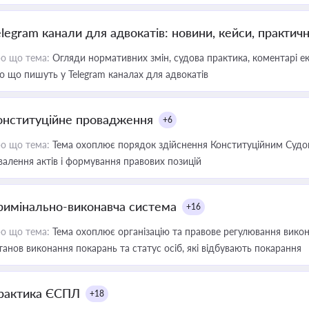
elegram канали для адвокатів: новини, кейси, практич
о що тема:
Огляди нормативних змін, судова практика, коментарі екс
о що пишуть у Telegram каналах для адвокатів
онституційне провадження
+6
о що тема:
Тема охоплює порядок здійснення Конституційним Судом
валення актів і формування правових позицій
римінально-виконавча система
+16
о що тема:
Тема охоплює організацію та правове регулювання викона
танов виконання покарань та статус осіб, які відбувають покарання
рактика ЄСПЛ
+18