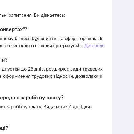
ьні запитання. Ви дізнаєтесь:
конвертах"?
ому бізнесі, будівництві та сфері торгівлі. Ці
ачною часткою готівкових розрахунків.
Джерело
ни?
відпустки до 28 днів, розширює види трудових
ує оформлення трудових відносин, дозволяючи
середню заробітну плату?
ю заробітну плату. Видача такої довідки є
оці?