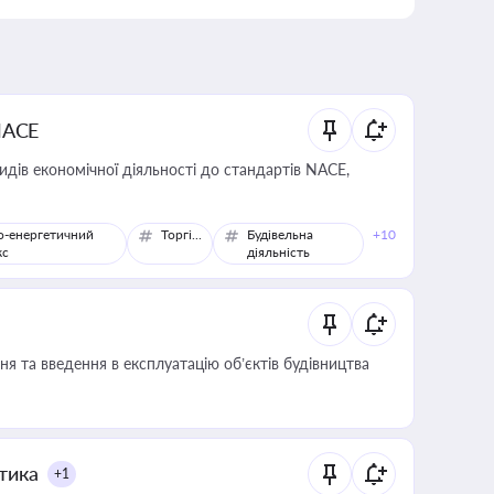
NACE
идів економічної діяльності до стандартів NACE,
о-енергетичний
Торгівля
Будівельна
+10
кс
діяльність
я та введення в експлуатацію об’єктів будівництва
итика
+1