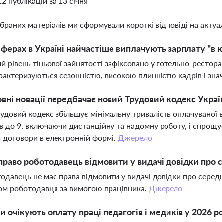
12 публікацій за 13 січня
ібраних матеріалів ми сформували короткі відповіді на актуал
сферах в Україні найчастіше виплачують зарплату "в 
 рівень тіньової зайнятості зафіксовано у готельно-ресторанн
арактеризуються сезонністю, високою плинністю кадрів і зн
овні новації передбачає новий Трудовий кодекс Украї
удовий кодекс збільшує мінімальну тривалість оплачуваної 
в до 9, включаючи дистанційну та надомну роботу, і спрощ
 договори в електронній формі.
Джерело
право роботодавець відмовити у видачі довідки про 
тодавець не має права відмовити у видачі довідки про середн
ом роботодавця за вимогою працівника.
Джерело
ни очікують оплату праці педагогів і медиків у 2026 р