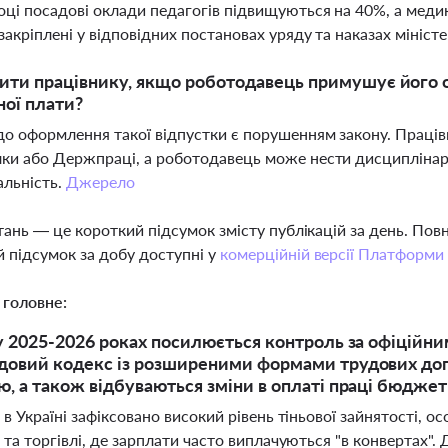
оці посадові оклади педагогів підвищуються на 40%, а меди
 закріплені у відповідних постановах уряду та наказах мініст
ити працівнику, якщо роботодавець примушує його 
ної плати?
о оформлення такої відпустки є порушенням закону. Праців
ки або Держпраці, а роботодавець може нести дисциплінарн
альність.
Джерело
тань — це короткий підсумок змісту публікацій за день. По
 підсумок за добу доступні у
комерційній версії Платформи
 головне:
 у 2025-2026 роках посилюється контроль за офіцій
довий кодекс із розширеними формами трудових дог
ю, а також відбуваються зміни в оплаті праці бюджет
 в Україні зафіксовано високий рівень тіньової зайнятості, о
 та торгівлі, де зарплати часто виплачуються "в конвертах