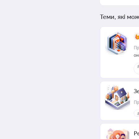
Теми, які мож
Пр
он
З
Пр
Р