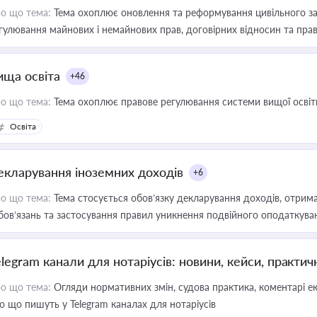
о що тема:
Тема охоплює оновлення та реформування цивільного за
гулювання майнових і немайнових прав, договірних відносин та прав
ища освіта
+46
о що тема:
Тема охоплює правове регулювання системи вищої освіти, о
Освіта
екларування іноземних доходів
+6
о що тема:
Тема стосується обов’язку декларування доходів, отрим
бов’язань та застосування правил уникнення подвійного оподаткува
elegram канали для нотаріусів: новини, кейси, практич
о що тема:
Огляди нормативних змін, судова практика, коментарі екс
о що пишуть у Telegram каналах для нотаріусів