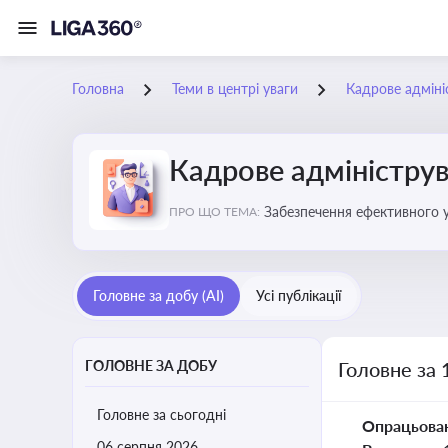
Головна
Теми в центрі уваги
Кадрове адміні
Кадрове адміністру
Забезпечення ефективного 
ПРО ЩО ТЕМА:
Головне за добу (AI)
Усі публікації
ГОЛОВНЕ ЗА ДОБУ
Головне за 
Головне за сьогодні
Опрацьова
06 серпня 2026