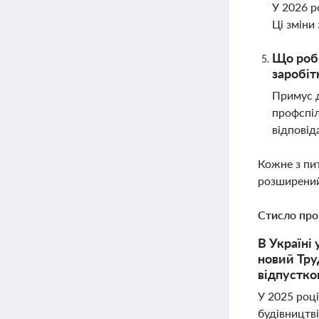
У 2026 р
Ці зміни
Що роб
заробіт
Примус д
профспіл
відповід
Кожне з пи
розширений
Стисло про
В Україні
новий Тру
відпустко
У 2025 році
будівництві