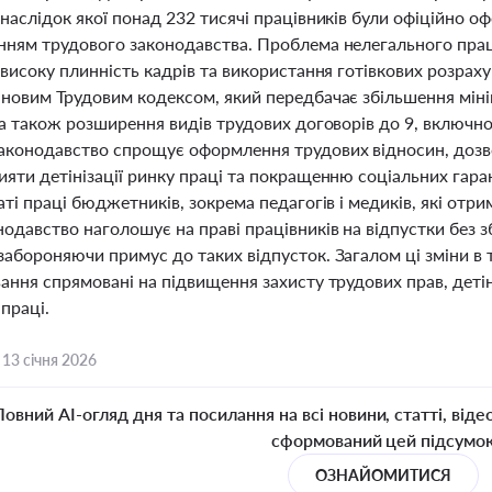
наслідок якої понад 232 тисячі працівників були офіційно о
нням трудового законодавства. Проблема нелегального пра
 високу плинність кадрів та використання готівкових розраху
 новим Трудовим кодексом, який передбачає збільшення мінім
, а також розширення видів трудових договорів до 9, включ
аконодавство спрощує оформлення трудових відносин, дозв
яти детінізації ринку праці та покращенню соціальних гара
аті праці бюджетників, зокрема педагогів і медиків, які от
одавство наголошує на праві працівників на відпустки без 
забороняючи примус до таких відпусток. Загалом ці зміни в 
ання спрямовані на підвищення захисту трудових прав, деті
праці.
,
13 січня 2026
Повний AI-огляд дня та посилання на всі новини, статті, віде
сформований цей підсумо
ОЗНАЙОМИТИСЯ