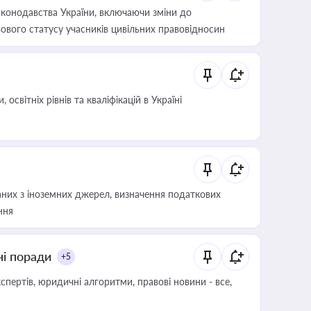
конодавства України, включаючи зміни до
ового статусу учасників цивільних правовідносин
світніх рівнів та кваліфікацій в Україні
аних з іноземних джерел, визначення податкових
ння
ні поради
+5
пертів, юридичні алгоритми, правові новини - все,