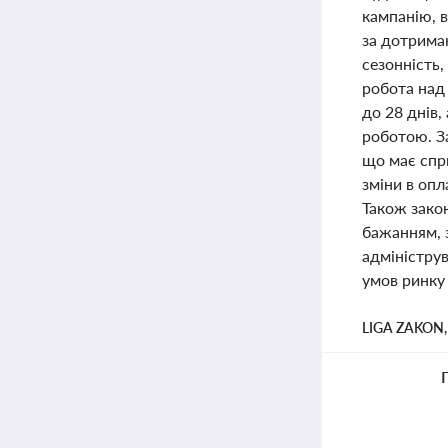
кампанію, в
за дотрима
сезонність,
робота над
до 28 днів
роботою. З
що має спри
зміни в опл
Також закон
бажанням, 
адмініструв
умов ринку 
LIGA ZAKON