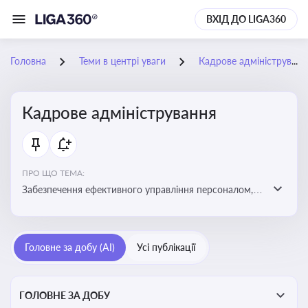
ВХІД ДО LIGA360
Головна
Теми в центрі уваги
Кадрове адміністрування
Кадрове адміністрування
ПРО ЩО ТЕМА:
Забезпечення ефективного управління персоналом,
дотримання трудового законодавства та підвищення
продуктивності працівників
Головне за добу (AI)
Усі публікації
ГОЛОВНЕ ЗА ДОБУ