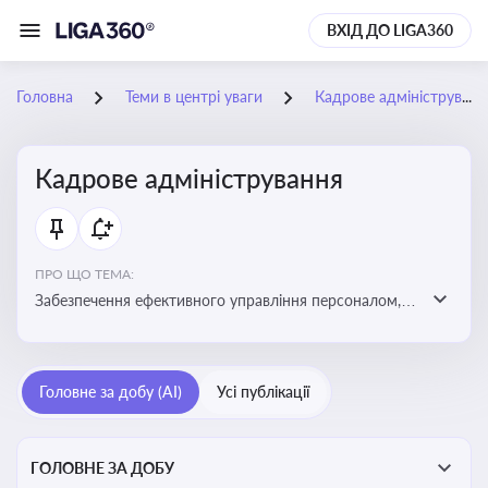
ВХІД ДО LIGA360
Головна
Теми в центрі уваги
Кадрове адміністрування
Кадрове адміністрування
ПРО ЩО ТЕМА:
Забезпечення ефективного управління персоналом,
дотримання трудового законодавства та підвищення
продуктивності працівників
Головне за добу (AI)
Усі публікації
ГОЛОВНЕ ЗА ДОБУ