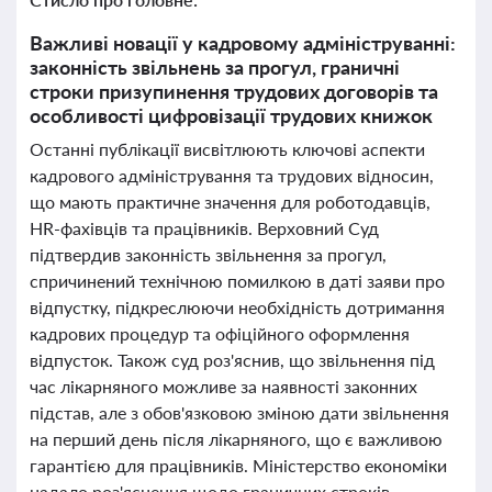
Важливі новації у кадровому адмініструванні:
законність звільнень за прогул, граничні
строки призупинення трудових договорів та
особливості цифровізації трудових книжок
Останні публікації висвітлюють ключові аспекти
кадрового адміністрування та трудових відносин,
що мають практичне значення для роботодавців,
HR-фахівців та працівників. Верховний Суд
підтвердив законність звільнення за прогул,
спричинений технічною помилкою в даті заяви про
відпустку, підкреслюючи необхідність дотримання
кадрових процедур та офіційного оформлення
відпусток. Також суд роз'яснив, що звільнення під
час лікарняного можливе за наявності законних
підстав, але з обов'язковою зміною дати звільнення
на перший день після лікарняного, що є важливою
гарантією для працівників. Міністерство економіки
надало роз'яснення щодо граничних строків