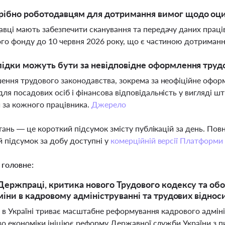
рібно роботодавцям для дотримання вимог щодо оц
вці мають забезпечити сканування та передачу даних праців
го фонду до 10 червня 2026 року, що є частиною дотриман
лідки можуть бути за невідповідне оформлення труд
ення трудового законодавства, зокрема за неофіційне оформ
ля посадових осіб і фінансова відповідальність у вигляді ш
 за кожного працівника.
Джерело
тань — це короткий підсумок змісту публікацій за день. По
 підсумок за добу доступні у
комерційній версії Платформи
 головне:
ержпраці, критика нового Трудового кодексу та об
міни в кадровому адмініструванні та трудових відноси
і в Україні триває масштабне реформування кадрового адмін
во економіки ініціює реформу Державної служби України з п