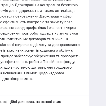
ентрацію Держпраці на контролі за безпекою
омія для підприємств, а також оптимізація
рюються повноваження Держпраці у сфері
ує ефективність контролю та захисту прав
окоєння серед профспілок і експертів через
 розширення прав роботодавців на зміну умов
олі колективних договорів та зниження
бхідності широкого діалогу та доопрацювання
 із важливих аспектів кадрового обліку є
 процес забезпечує збереження та прозорість
щує ефективність роботи Пенсійного фонду.
их, що є частиною дотримання трудового
та невиконання вимог щодо кадрової
і для підприємств.
о, офіційні джерела, на основі яких