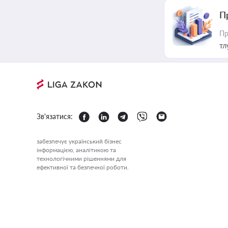
П
Пр
тл
Зв'язатися:
забезпечує український бізнес
інформацією, аналітикою та
технологічними рішеннями для
ефективної та безпечної роботи.