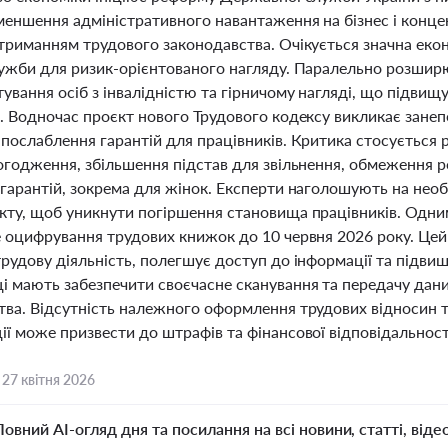
зменшення адміністративного навантаження на бізнес і конц
отриманням трудового законодавства. Очікується значна екон
лужби для ризик-орієнтованого нагляду. Паралельно розши
вання осіб з інвалідністю та гірничому нагляді, що підвищ
. Водночас проєкт нового Трудового кодексу викликає занеп
 послаблення гарантій для працівників. Критика стосується
погодження, збільшення підстав для звільнення, обмеження р
 гарантій, зокрема для жінок. Експерти наголошують на нео
кту, щоб уникнути погіршення становища працівників. Одним
е оцифрування трудових книжок до 10 червня 2026 року. Цей
рудову діяльність, полегшує доступ до інформації та підви
і мають забезпечити своєчасне сканування та передачу дан
тва. Відсутність належного оформлення трудових відносин 
ї може призвести до штрафів та фінансової відповідальност
,
27 квітня 2026
Повний AI-огляд дня та посилання на всі новини, статті, віде