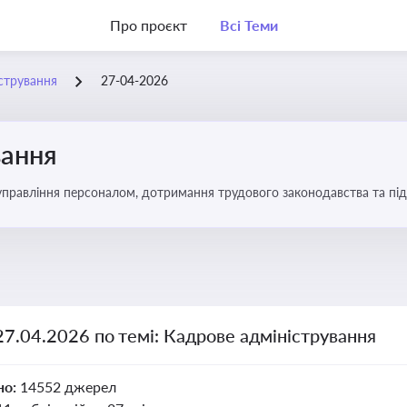
Про проєкт
Всі Теми
стрування
27-04-2026
вання
управління персоналом, дотримання трудового законодавства та під
27.04.2026 по темі: Кадрове адміністрування
но:
14552 джерел