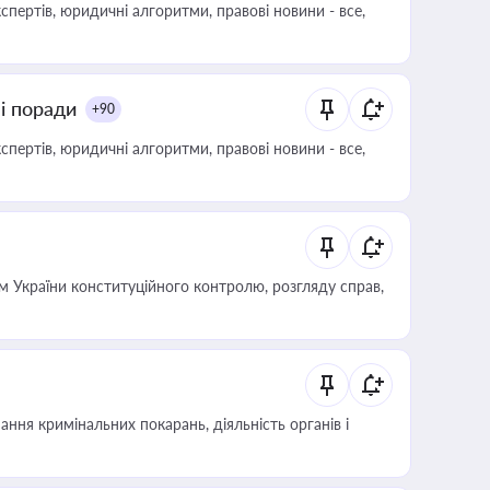
пертів, юридичні алгоритми, правові новини - все,
ні поради
+90
пертів, юридичні алгоритми, правові новини - все,
 України конституційного контролю, розгляду справ,
ння кримінальних покарань, діяльність органів і