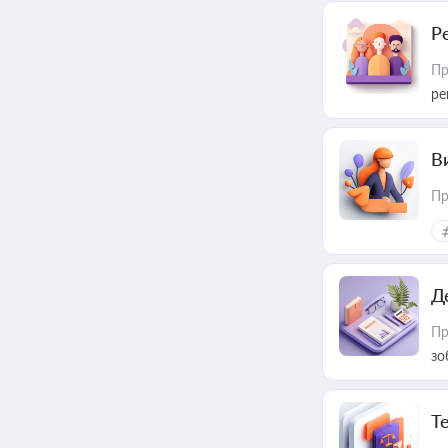
Р
Пр
ре
В
Пр
Д
Пр
зо
T