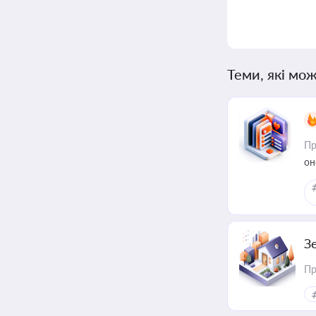
Теми, які мож
Пр
он
З
Пр