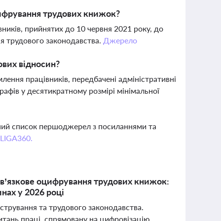
ифрування трудових книжок?
ників, прийнятих до 10 червня 2021 року, до
ня трудового законодавства.
Джерело
ових відносин?
лення працівників, передбачені адміністративні
трафів у десятикратному розмірі мінімальної
вний список першоджерел з посиланнями та
 LIGA360.
ов’язкове оцифрування трудових книжок:
нах у 2026 році
істрування та трудового законодавства.
итань праці, спрямовану на цифровізацію