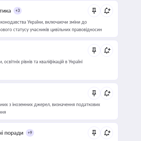
итика
+3
конодавства України, включаючи зміни до
ового статусу учасників цивільних правовідносин
світніх рівнів та кваліфікацій в Україні
аних з іноземних джерел, визначення податкових
ння
ні поради
+9