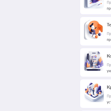
Пр
пр
T
Пр
пр
К
Пр
ух
К
Пр
ус