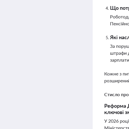
Що пот
Роботода
Пенсійно
Які нас
За поруш
штрафи д
зарплати
Кожне з пи
розширений
Стисло про
Реформа Д
ключові з
У 2026 роц
Міністерст