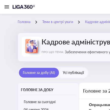
Головна
Теми в центрі уваги
Кадрове адміні
Кадрове адміністру
Забезпечення ефективного 
ПРО ЩО ТЕМА:
Головне за добу (AI)
Усі публікації
ГОЛОВНЕ ЗА ДОБУ
Головне за 
Головне за сьогодні
Опрацьова
04 серпня 2026