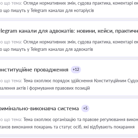
о що тема:
Огляди нормативних змін, судова практика, коментарі екс
о що пишуть у Telegram каналах для нотаріусів
elegram канали для адвокатів: новини, кейси, практич
о що тема:
Огляди нормативних змін, судова практика, коментарі екс
о що пишуть у Telegram каналах для адвокатів
онституційне провадження
+12
о що тема:
Тема охоплює порядок здійснення Конституційним Судом
валення актів і формування правових позицій
римінально-виконавча система
+5
о що тема:
Тема охоплює організацію та правове регулювання викона
танов виконання покарань та статус осіб, які відбувають покарання