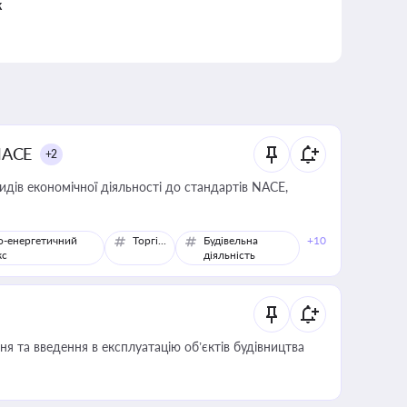
к
NACE
+2
идів економічної діяльності до стандартів NACE,
о-енергетичний
Торгівля
Будівельна
+10
кс
діяльність
я та введення в експлуатацію об’єктів будівництва