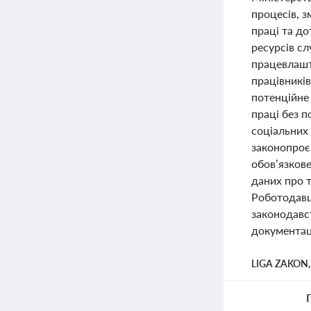
процесів, 
праці та д
ресурсів с
працевлашту
працівників
потенційне
праці без 
соціальних
законопроє
обов’язков
даних про т
Роботодавц
законодавс
документаці
LIGA ZAKON