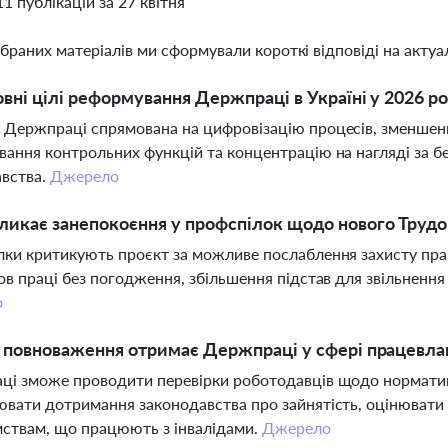
11 публікацій за 27 квітня
ібраних матеріалів ми сформували короткі відповіді на актуал
овні цілі реформування Держпраці в Україні у 2026 ро
Держпраці спрямована на цифровізацію процесів, зменшення
ання контрольних функцій та концентрацію на нагляді за б
авства.
Джерело
икає занепокоєння у профспілок щодо нового Трудо
ки критикують проєкт за можливе послаблення захисту пра
ов праці без погодження, збільшення підстав для звільнення
о
і повноваження отримає Держпраці у сфері працевлаш
і зможе проводити перевірки роботодавців щодо нормативу 
вати дотримання законодавства про зайнятість, оцінювати 
ствам, що працюють з інвалідами.
Джерело