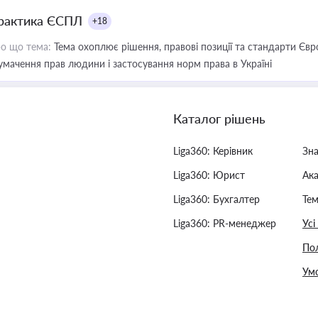
рактика ЄСПЛ
+18
о що тема:
Тема охоплює рішення, правові позиції та стандарти Євр
умачення прав людини і застосування норм права в Україні
Каталог рішень
Liga360: Керівник
Зн
Liga360: Юрист
Ак
Liga360: Бухгалтер
Тем
Liga360: PR-менеджер
Усі
Пол
Умо