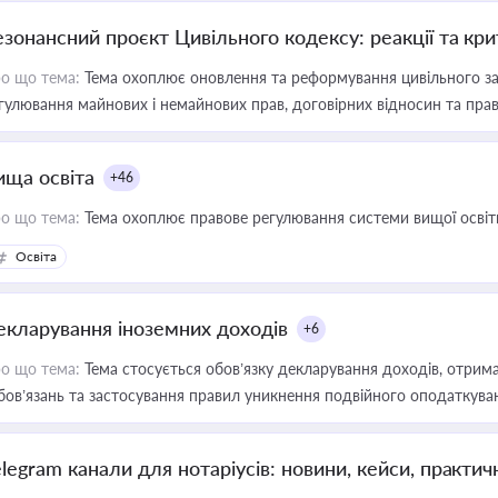
езонансний проєкт Цивільного кодексу: реакції та кр
о що тема:
Тема охоплює оновлення та реформування цивільного за
гулювання майнових і немайнових прав, договірних відносин та прав
ища освіта
+46
о що тема:
Тема охоплює правове регулювання системи вищої освіти, о
Освіта
екларування іноземних доходів
+6
о що тема:
Тема стосується обов’язку декларування доходів, отрим
бов’язань та застосування правил уникнення подвійного оподаткува
elegram канали для нотаріусів: новини, кейси, практич