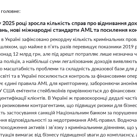
 головне:
у 2025 році зросла кількість справ про відмивання до
ань, нові міжнародні стандарти AML та посилення к
 в Україні зафіксовано рекордну кількість кримінальних про
шляхом, що майже в п’ять разів перевищує показники 2019 р
онад 12 млрд грн, але під арешт потрапляє лише незначна ч
 поліція, а найбільші суми легалізованих доходів виявляют
о масштабність проблеми та складність доказової бази для 
світі та в Україні посилюється контроль за фінансовими оп
є єдині правила AML для крипторинку, забороняючи анонімн
 У США емітенти стейблкоїнів прирівнюються до фінансових 
ентифікації клієнтів. В Україні ж правоохоронці дедалі час
з ризиковими контрагентами, що підвищує ризики для бізнес
сть застосування санкцій Національним банком за порушення
ння відповідальності за недотримання AML-правил. Водночас
походження активів і зв’язку з кримінальними діяннями, що
туація вимагає від бізнесу підвищеної уваги до комплаєнсу,