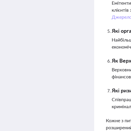
Емітенти
клієнтів
Джерел
Які орг
Найбільш
економіч
Як Верх
Верховни
фінансов
Які риз
Співпрац
кримінал
Кожне з пи
розширений