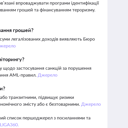
ов’язані впроваджувати програми ідентифікації
миванням грошей та фінансуванням тероризму.
ивання грошей?
і суми легалізованих доходів виявляють Бюро
жерело
ніторингу?
у щодо застосування санкцій за порушення
мання AML-правил.
Джерело
ми?
 або транзитними, підвищує ризики
номічного змісту або є безтоварними.
Джерело
вний список першоджерел з посиланнями та
 LIGA360.