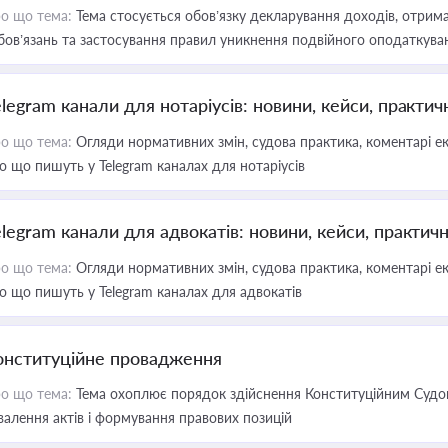
о що тема:
Тема стосується обов’язку декларування доходів, отрим
бов’язань та застосування правил уникнення подвійного оподаткува
elegram канали для нотаріусів: новини, кейси, практич
о що тема:
Огляди нормативних змін, судова практика, коментарі екс
о що пишуть у Telegram каналах для нотаріусів
elegram канали для адвокатів: новини, кейси, практич
о що тема:
Огляди нормативних змін, судова практика, коментарі екс
о що пишуть у Telegram каналах для адвокатів
онституційне провадження
о що тема:
Тема охоплює порядок здійснення Конституційним Судом
валення актів і формування правових позицій