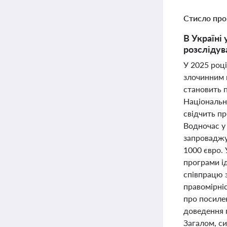
Стисло про
В Україні 
розслідув
У 2025 році
злочинним 
становить п
Національна
свідчить пр
Водночас у 
запроваджу
1000 євро.
програми ід
співпрацю 
правомірні
про посиле
доведення 
Загалом, си