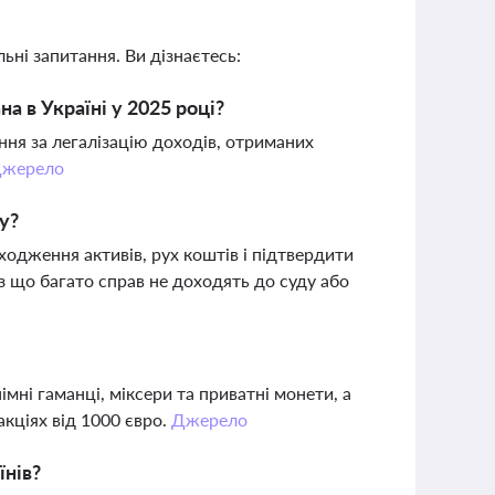
ьні запитання. Ви дізнаєтесь:
а в Україні у 2025 році?
ння за легалізацію доходів, отриманих
жерело
у?
одження активів, рух коштів і підтвердити
з що багато справ не доходять до суду або
мні гаманці, міксери та приватні монети, а
акціях від 1000 євро.
Джерело
їнів?