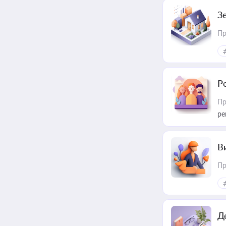
З
Пр
Р
Пр
ре
В
Пр
Д