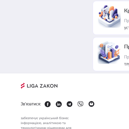
К
Пр
ус
П
Пр
тл
Зв'язатися:
забезпечує український бізнес
інформацією, аналітикою та
технологічними рішеннями для