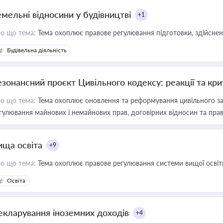
емельні відносини у будівництві
+1
о що тема:
Тема охоплює правове регулювання підготовки, здійсненн
Будівельна діяльність
езонансний проєкт Цивільного кодексу: реакції та кр
о що тема:
Тема охоплює оновлення та реформування цивільного за
гулювання майнових і немайнових прав, договірних відносин та прав
ища освіта
+9
о що тема:
Тема охоплює правове регулювання системи вищої освіти, о
Освіта
екларування іноземних доходів
+4