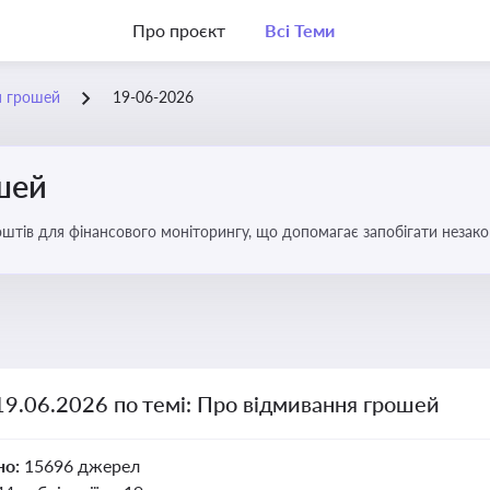
Про проєкт
Всі Теми
я грошей
19-06-2026
шей
оштів для фінансового моніторингу, що допомагає запобігати незак
ів. Вбудовування AML у договори та політики
19.06.2026 по темі: Про відмивання грошей
но:
15696 джерел