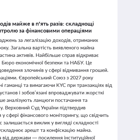
ходів майже в п’ять разів: складнощі
онтролю за фінансовими операціями
ваджень за легалізацію доходів, отриманих
оку. Загальна вартість виявленого майна
астина активів. Найбільше справ відкриває
ь Бюро економічної безпеки та НАБУ. Це
доведення злочинів у сфері відмивання грошей.
ераціями. Європейський Союз з 2027 року
і гаманці та вимагаючи KYC при транзакціях від
установ і зобов’язані впроваджувати жорсткі
тіше аналізують ланцюги постачання та
у. Верховний Суд України підтвердив
 у сфері фінансового моніторингу, що свідчить
 залишається виклик у вигляді складності
 ускладнює арешт та конфіскацію майна.
 а від держави — посилення інституційної