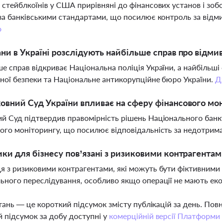
 стейблкоїнів у США прирівняні до фінансових установ і зоб
 за банківськими стандартами, що посилює контроль за від
о
ани в Україні розслідують найбільше справ про відм
е справ відкриває Національна поліція України, а найбільш
ної безпеки та Національне антикорупційне бюро України.
Д
овний Суд України впливає на сферу фінансового мо
й Суд підтвердив правомірність рішень Національного банк
ого моніторингу, що посилює відповідальність за недотри
ики для бізнесу пов’язані з ризиковими контрагента
я з ризиковими контрагентами, які можуть бути фіктивними
ьного переслідування, особливо якщо операції не мають еко
тань — це короткий підсумок змісту публікацій за день. По
 підсумок за добу доступні у
комерційній версії Платформи