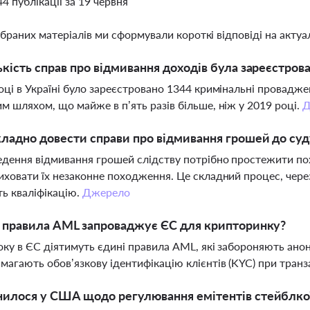
44 публікації за 19 червня
ібраних матеріалів ми сформували короткі відповіді на актуал
ькість справ про відмивання доходів була зареєстрован
оці в Україні було зареєстровано 1344 кримінальні провадже
м шляхом, що майже в п’ять разів більше, ніж у 2019 році.
Д
ладно довести справи про відмивання грошей до суд
дення відмивання грошей слідству потрібно простежити пох
иховати їх незаконне походження. Це складний процес, чере
ь кваліфікацію.
Джерело
і правила AML запроваджує ЄС для крипторинку?
оку в ЄС діятимуть єдині правила AML, які забороняють аноні
магають обов’язкову ідентифікацію клієнтів (KYC) при транз
илося у США щодо регулювання емітентів стейблко