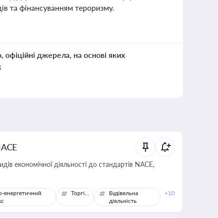
ів та фінансуванням тероризму.
о, офіційні джерела, на основі яких
к
NACE
идів економічної діяльності до стандартів NACE,
о-енергетичний
Торгівля
Будівельна
+10
кс
діяльність