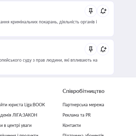
ння кримінальних покарань, діяльність органів і
опейського суду з прав людини, які впливають на
Співробітництво
айти юриста Liga:BOOK
Партнерська мережа
адемія ЛІГА:ЗАКОН
Реклама та PR
и в центрі уваги
Контакти
 рішення і продукти
Підтримка абонентів