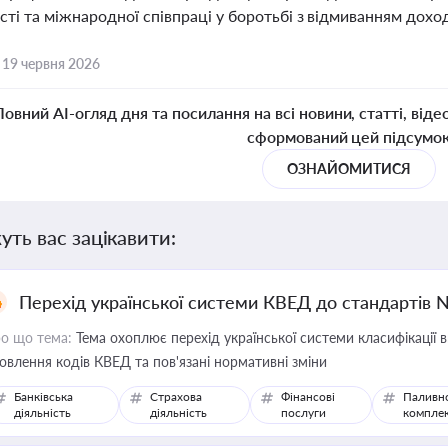
ті та міжнародної співпраці у боротьбі з відмиванням доход
,
19 червня 2026
Повний AI-огляд дня та посилання на всі новини, статті, віде
сформований цей підсумо
ОЗНАЙОМИТИСЯ
уть вас зацікавити:
Перехід української системи КВЕД до стандартів 
о що тема:
Тема охоплює перехід української системи класифікації в
овлення кодів КВЕД та пов'язані нормативні зміни
Банківська
Страхова
Фінансові
Паливн
діяльність
діяльність
послуги
компле