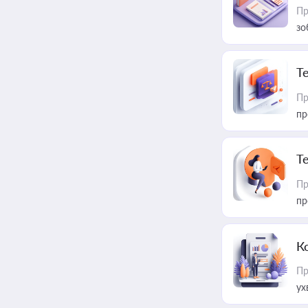
Пр
зо
T
Пр
пр
T
Пр
пр
К
Пр
ух