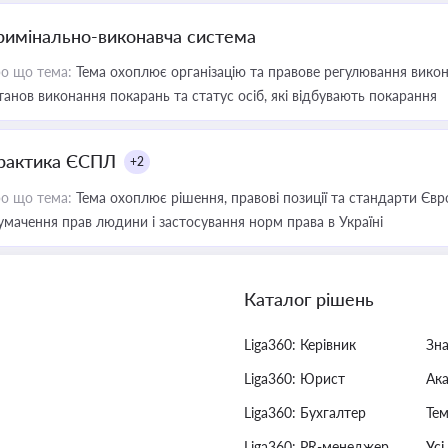
римінально-виконавча система
о що тема:
Тема охоплює організацію та правове регулювання викона
танов виконання покарань та статус осіб, які відбувають покарання
рактика ЄСПЛ
+2
о що тема:
Тема охоплює рішення, правові позиції та стандарти Євр
умачення прав людини і застосування норм права в Україні
Каталог рішень
Liga360: Керівник
Зн
Liga360: Юрист
Ак
Liga360: Бухгалтер
Тем
Liga360: PR-менеджер
Усі