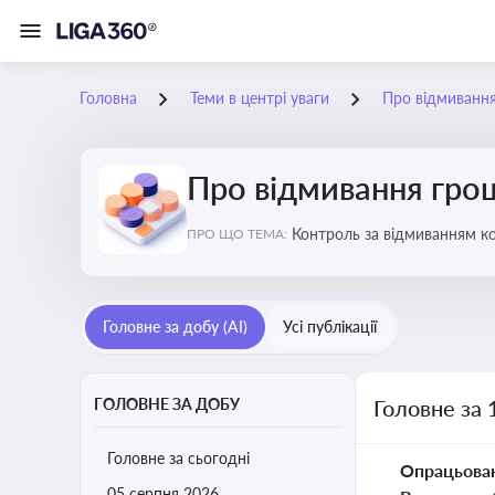
Головна
Теми в центрі уваги
Про відмиванн
Про відмивання гро
Контроль за відмиванням к
ПРО ЩО ТЕМА:
ухиленню від сплати податк
Головне за добу (AI)
Усі публікації
ГОЛОВНЕ ЗА ДОБУ
Головне за 
Головне за сьогодні
Опрацьова
05 серпня 2026