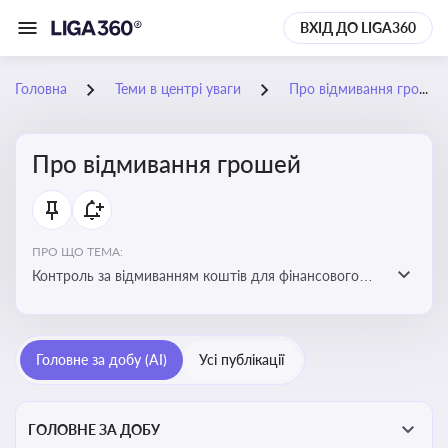
ВХІД ДО LIGA360
Головна
Теми в центрі уваги
Про відмивання грошей
Про відмивання грошей
ПРО ЩО ТЕМА:
Контроль за відмиванням коштів для фінансового
моніторингу, що допомагає запобігати незаконним
схемам, фінансуванню тероризму та ухиленню від
сплати податків. Вбудовування AML у договори та
Головне за добу (AI)
Усі публікації
політики
ГОЛОВНЕ ЗА ДОБУ