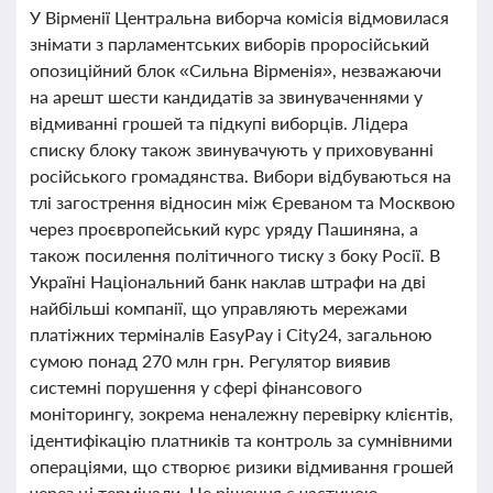
У Вірменії Центральна виборча комісія відмовилася
знімати з парламентських виборів проросійський
опозиційний блок «Сильна Вірменія», незважаючи
на арешт шести кандидатів за звинуваченнями у
відмиванні грошей та підкупі виборців. Лідера
списку блоку також звинувачують у приховуванні
російського громадянства. Вибори відбуваються на
тлі загострення відносин між Єреваном та Москвою
через проєвропейський курс уряду Пашиняна, а
також посилення політичного тиску з боку Росії. В
Україні Національний банк наклав штрафи на дві
найбільші компанії, що управляють мережами
платіжних терміналів EasyPay і City24, загальною
сумою понад 270 млн грн. Регулятор виявив
системні порушення у сфері фінансового
моніторингу, зокрема неналежну перевірку клієнтів,
ідентифікацію платників та контроль за сумнівними
операціями, що створює ризики відмивання грошей
через ці термінали. Це рішення є частиною