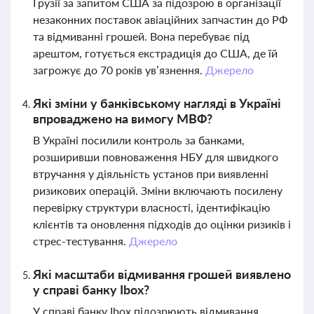
Грузії за запитом США за підозрою в організації
незаконних поставок авіаційних запчастин до РФ
та відмиванні грошей. Вона перебуває під
арештом, готується екстрадиція до США, де їй
загрожує до 70 років ув’язнення.
Джерело
Які зміни у банківському нагляді в Україні
впроваджено на вимогу МВФ?
В Україні посилили контроль за банками,
розширивши повноваження НБУ для швидкого
втручання у діяльність установ при виявленні
ризикових операцій. Зміни включають посилену
перевірку структури власності, ідентифікацію
клієнтів та оновлення підходів до оцінки ризиків і
стрес-тестування.
Джерело
Які масштаби відмивання грошей виявлено
у справі банку Ibox?
У справі банку Ibox підозрюють відмивання