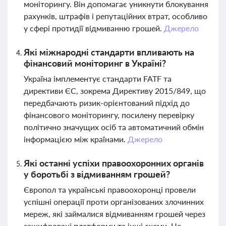
моніторингу. Він допомагає уникнути блокування
рахунків, штрафів і репутаційних втрат, особливо
у сфері протидії відмиванню грошей.
Джерело
Які міжнародні стандарти впливають на
фінансовий моніторинг в Україні?
Україна імплементує стандарти FATF та
директиви ЄС, зокрема Директиву 2015/849, що
передбачають ризик-орієнтований підхід до
фінансового моніторингу, посилену перевірку
політично значущих осіб та автоматичний обмін
інформацією між країнами.
Джерело
Які останні успіхи правоохоронних органів
у боротьбі з відмиванням грошей?
Європол та українські правоохоронці провели
успішні операції проти організованих злочинних
мереж, які займалися відмиванням грошей через
зашифровані платформи та інші схеми. Це