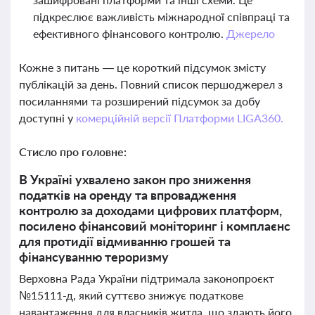
підкреслює важливість міжнародної співпраці та
ефективного фінансового контролю.
Джерело
Кожне з питань — це короткий підсумок змісту
публікацій за день. Повний список першоджерел з
посиланнями та розширений підсумок за добу
доступні у
комерційній версії Платформи LIGA360.
Стисло про головне:
В Україні ухвалено закон про зниження
податків на оренду та впровадження
контролю за доходами цифрових платформ,
посилено фінансовий моніторинг і комплаєнс
для протидії відмиванню грошей та
фінансуванню тероризму
Верховна Рада України підтримала законопроєкт
№15111-д, який суттєво знижує податкове
навантаження для власників житла, що здають його