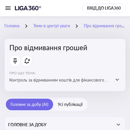
ВХІД ДО LIGA360
Головна
Теми в центрі уваги
Про відмивання грошей
Про відмивання грошей
ПРО ЩО ТЕМА:
Контроль за відмиванням коштів для фінансового
моніторингу, що допомагає запобігати незаконним
схемам, фінансуванню тероризму та ухиленню від
сплати податків. Вбудовування AML у договори та
Головне за добу (AI)
Усі публікації
політики
ГОЛОВНЕ ЗА ДОБУ