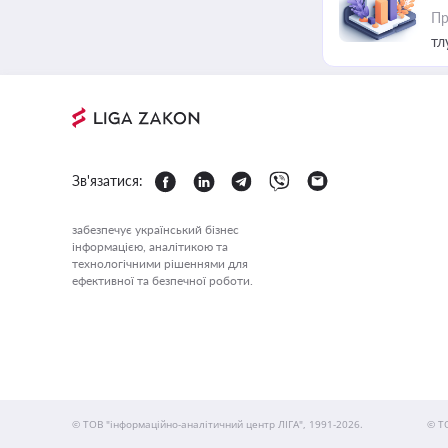
Пр
тл
Зв'язатися:
забезпечує український бізнес
інформацією, аналітикою та
технологічними рішеннями для
ефективної та безпечної роботи.
© ТОВ "інформаційно-аналітичний центр ЛІГА", 1991-2026.
© Т