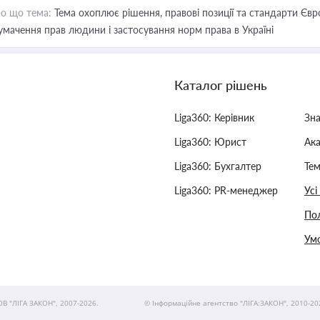
о що тема:
Тема охоплює рішення, правові позиції та стандарти Євр
умачення прав людини і застосування норм права в Україні
Каталог рішень
Liga360: Керівник
Зн
Liga360: Юрист
Ак
Liga360: Бухгалтер
Тем
Liga360: PR-менеджер
Усі
Пол
Умо
ОВ "ЛІГА ЗАКОН", 2007-2026.
© Інформаційне агентство "ЛІГА:ЗАКОН", 2010-20