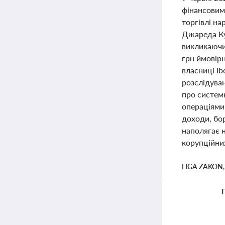
фінансовими
торгівлі н
Джареда Куш
викликаючи
грн ймовір
власниці Ib
розслідува
про систем
операціями
доходи, бор
наполягає н
корупційни
LIGA ZAKON