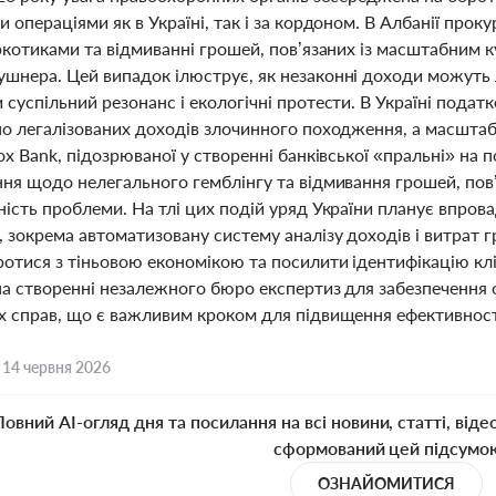
 операціями як в Україні, так і за кордоном. В Албанії прок
аркотиками та відмиванні грошей, пов’язаних із масштабним
нера. Цей випадок ілюструє, як незаконні доходи можуть ле
 суспільний резонанс і екологічні протести. В Україні пода
но легалізованих доходів злочинного походження, а масшта
ox Bank, підозрюваної у створенні банківської «пральні» на 
ння щодо нелегального гемблінгу та відмивання грошей, пов’
ність проблеми. На тлі цих подій уряд України планує впров
, зокрема автоматизовану систему аналізу доходів і витрат 
отися з тіньовою економікою та посилити ідентифікацію клі
а створенні незалежного бюро експертиз для забезпечення о
х справ, що є важливим кроком для підвищення ефективності
,
14 червня 2026
Повний AI-огляд дня та посилання на всі новини, статті, віде
сформований цей підсумо
ОЗНАЙОМИТИСЯ