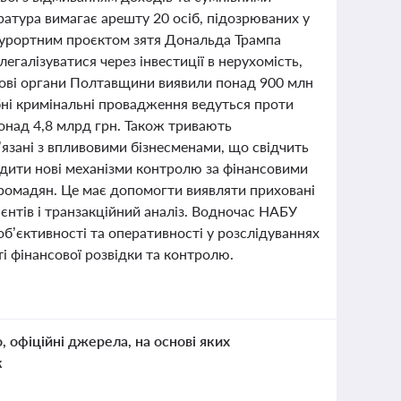
уратура вимагає арешту 20 осіб, підозрюваних у
 курортним проєктом зятя Дональда Трампа
галізуватися через інвестиції в нерухомість,
ткові органи Полтавщини виявили понад 900 млн
бні кримінальні провадження ведуться проти
понад 4,8 млрд грн. Також тривають
язані з впливовими бізнесменами, що свідчить
адити нові механізми контролю за фінансовими
громадян. Це має допомогти виявляти приховані
єнтів і транзакційний аналіз. Водночас НАБУ
б’єктивності та оперативності у розслідуваннях
 фінансової розвідки та контролю.
о, офіційні джерела, на основі яких
к