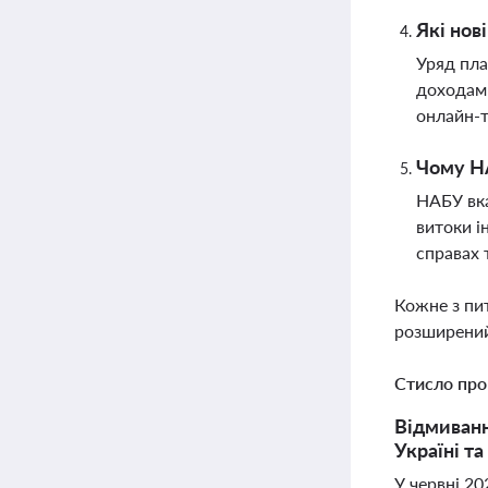
Які нов
Уряд пла
доходами
онлайн-т
Чому НА
НАБУ вка
витоки і
справах 
Кожне з пи
розширений
Стисло про
Відмиванн
Україні т
У червні 2