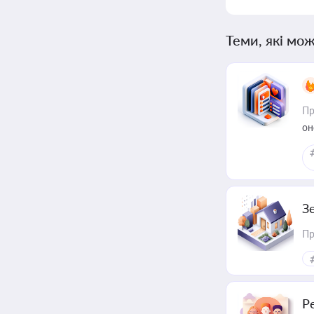
Теми, які мож
Пр
он
З
Пр
Р