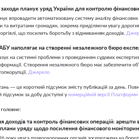
і заходи планує уряд України для контролю фінансов
нує впровадити автоматизовану систему аналізу фінансових
 та витратами громадян, зокрема приділяючи увагу дорогим
оргівлі, що посилить боротьбу з відмиванням доходів.
Джер
БУ наполягає на створенні незалежного бюро експе
зує на системні проблеми з проведенням судових експертиз ч
нформації. Створення незалежного бюро має забезпечити об’є
топкорупції.
Джерело
тань — це короткий підсумок змісту публікацій за день. По
 підсумок за добу доступні у
комерційній версії Платформи
 головне:
я доходів та контроль фінансових операцій: арешти в
а плани уряду щодо посилення фінансового монітори
026 року увага правоохоронних органів зосереджена на борот