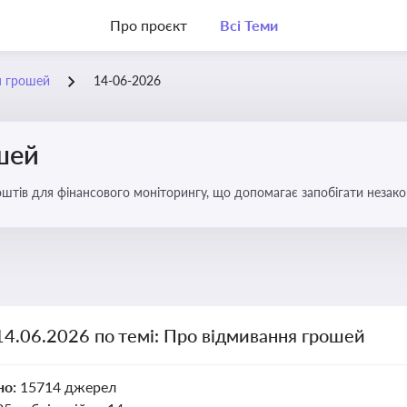
Про проєкт
Всі Теми
я грошей
14-06-2026
шей
оштів для фінансового моніторингу, що допомагає запобігати незак
ів. Вбудовування AML у договори та політики
14.06.2026 по темі: Про відмивання грошей
но:
15714 джерел