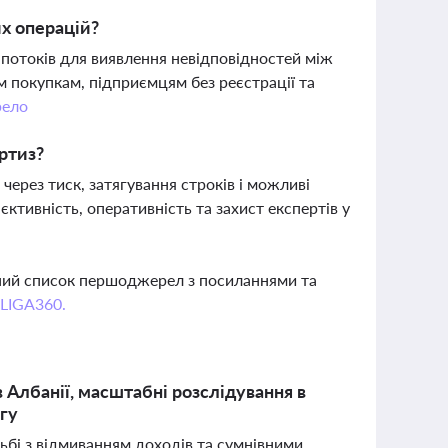
их операцій?
 потоків для виявлення невідповідностей між
 покупкам, підприємцям без реєстрації та
ело
ртиз?
ерез тиск, затягування строків і можливі
ктивність, оперативність та захист експертів у
вний список першоджерел з посиланнями та
 LIGA360.
 Албанії, масштабні розслідування в
нгу
ьбі з відмиванням доходів та сумнівними