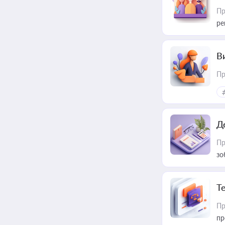
Пр
ре
В
Пр
Д
Пр
зо
T
Пр
пр