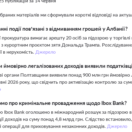
25 публікацій за 14 червня
ібраних матеріалів ми сформували короткі відповіді на актуал
анні події пов’язані з відмиванням грошей у Албанії?
ї прокуратура вимагає арешту 20 осіб за підозрою у торгівлі
і з курортним проєктом зятя Дональда Трампа. Розслідування 
ії в нерухомість.
Джерело
и ймовірно легалізованих доходів виявили податківц
і органи Полтавщини виявили понад 900 млн грн ймовірно 
авні 2026 року, що свідчить про активізацію контролю за су
о
мо про кримінальне провадження щодо Ibox Bank?
 Ibox Bank оголошено в міжнародний розшук за підозрою в о
ції доходів на суму понад 4,8 млрд грн. Слідство встановило
і операції для приховування незаконних доходів.
Джерело