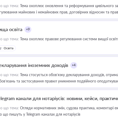
о що тема:
Тема охоплює оновлення та реформування цивільного за
гулювання майнових і немайнових прав, договірних відносин та прав
ища освіта
+9
о що тема:
Тема охоплює правове регулювання системи вищої освіти, о
Освіта
екларування іноземних доходів
+4
о що тема:
Тема стосується обов’язку декларування доходів, отрим
бов’язань та застосування правил уникнення подвійного оподаткува
elegram канали для нотаріусів: новини, кейси, практич
о що тема:
Огляди нормативних змін, судова практика, коментарі екс
о що пишуть у Telegram каналах для нотаріусів