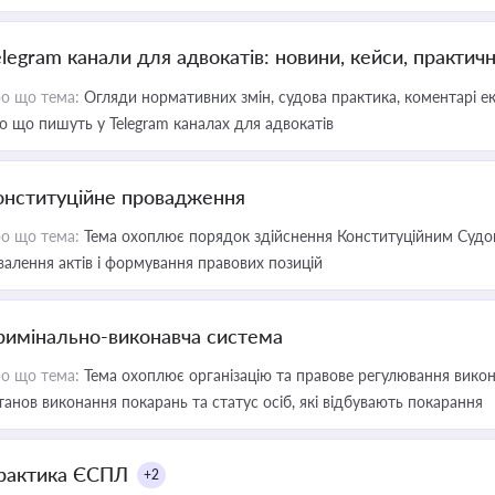
elegram канали для адвокатів: новини, кейси, практич
о що тема:
Огляди нормативних змін, судова практика, коментарі екс
о що пишуть у Telegram каналах для адвокатів
онституційне провадження
о що тема:
Тема охоплює порядок здійснення Конституційним Судом
валення актів і формування правових позицій
римінально-виконавча система
о що тема:
Тема охоплює організацію та правове регулювання викона
танов виконання покарань та статус осіб, які відбувають покарання
рактика ЄСПЛ
+2