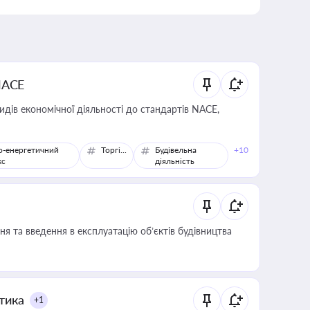
NACE
идів економічної діяльності до стандартів NACE,
о-енергетичний
Торгівля
Будівельна
+10
кс
діяльність
я та введення в експлуатацію об’єктів будівництва
итика
+1