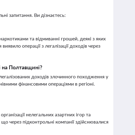
ьні запитання. Ви дізнаєтесь:
 наркотиками та відмиванні грошей, деякі з яких
виявило операції з легалізації доходів через
і на Полтавщині?
легалізованих доходів злочинного походження у
мнівними фінансовими операціями в регіоні.
рганізації нелегальних азартних ігор та
, що через підконтрольні компанії здійснювалися