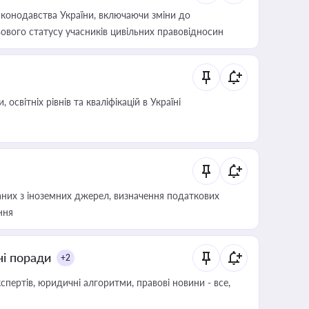
конодавства України, включаючи зміни до
ового статусу учасників цивільних правовідносин
світніх рівнів та кваліфікацій в Україні
аних з іноземних джерел, визначення податкових
ння
ні поради
+2
пертів, юридичні алгоритми, правові новини - все,