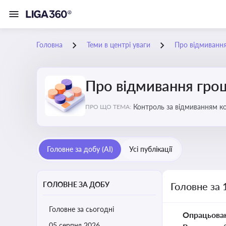
Головна
Теми в центрі уваги
Про відмиванн
Про відмивання гро
Контроль за відмиванням к
ПРО ЩО ТЕМА:
ухиленню від сплати податк
Головне за добу (AI)
Усі публікації
ГОЛОВНЕ ЗА ДОБУ
Головне за 
Головне за сьогодні
Опрацьова
05 серпня 2026