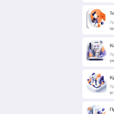
T
Пр
пр
К
Пр
ух
К
Пр
ус
П