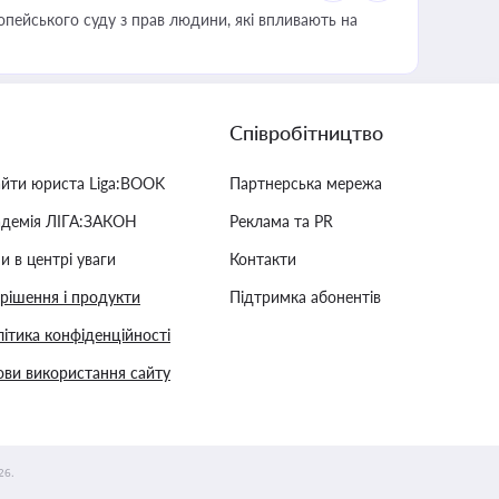
опейського суду з прав людини, які впливають на
Співробітництво
айти юриста Liga:BOOK
Партнерська мережа
адемія ЛІГА:ЗАКОН
Реклама та PR
и в центрі уваги
Контакти
 рішення і продукти
Підтримка абонентів
ітика конфіденційності
ви використання сайту
26.