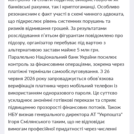
банківські рахунки, так і криптогаманці. Особливо
резонансним є факт участі в схемі чинного адвоката,
що підкреслює рівень системних порушень та
ризиків відмивання грошей. За результатами
розслідування п’ятьом фігурантам повідомлено про
підозру, організатор перебуває під вартою з
альтернативою застави майже 5 млн грн.
Паралельно Національний банк України посилює
контроль за фінансовими операціями, зокрема через
платіжні термінали самообслуговування. З 26
червня 2026 року запроваджується обов’язкова
верифікація платника через мобільний телефон із
використанням одноразового пароля. Це суттєво
ускладнює анонімні готівкові перекази та сприяє
підвищенню прозорості фінансових потоків. Також
НБУ визнав генерального директора АТ "Укрпошта"
Ігоря Смілянського таким, що не відповідає
вимогам професійної придатності через численні