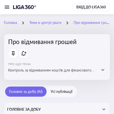
ВХІД ДО LIGA360
Головна
Теми в центрі уваги
Про відмивання грошей
Про відмивання грошей
ПРО ЩО ТЕМА:
Контроль за відмиванням коштів для фінансового
моніторингу, що допомагає запобігати незаконним
схемам, фінансуванню тероризму та ухиленню від
сплати податків. Вбудовування AML у договори та
Головне за добу (AI)
Усі публікації
політики
ГОЛОВНЕ ЗА ДОБУ