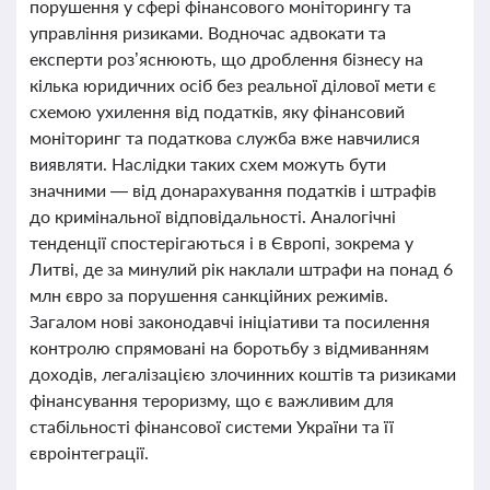
порушення у сфері фінансового моніторингу та
управління ризиками. Водночас адвокати та
експерти роз’яснюють, що дроблення бізнесу на
кілька юридичних осіб без реальної ділової мети є
схемою ухилення від податків, яку фінансовий
моніторинг та податкова служба вже навчилися
виявляти. Наслідки таких схем можуть бути
значними — від донарахування податків і штрафів
до кримінальної відповідальності. Аналогічні
тенденції спостерігаються і в Європі, зокрема у
Литві, де за минулий рік наклали штрафи на понад 6
млн євро за порушення санкційних режимів.
Загалом нові законодавчі ініціативи та посилення
контролю спрямовані на боротьбу з відмиванням
доходів, легалізацією злочинних коштів та ризиками
фінансування тероризму, що є важливим для
стабільності фінансової системи України та її
євроінтеграції.