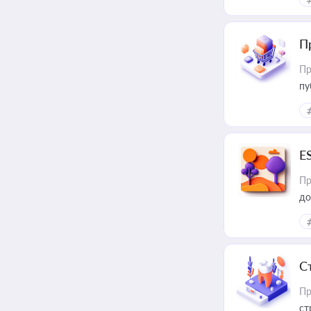
П
Пр
пу
E
Пр
до
С
Пр
ст