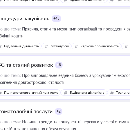
роцедури закупівель
+43
о що тема:
Правила, етапи та механізми організації та проведення за
блічні кошти
Будівельна діяльність
Металургія
Харчова промисловість
SG та сталий розвиток
+8
о що тема:
Про відповідальне ведення бізнесу з урахуванням еколог
сягнення довгострокової сталості
Паливно-енергетичний комплекс
Будівельна діяльність
Транспо
томатологічні послуги
+2
о що тема:
Новини, тренди та конкурентні переваги у сфері стомато
ратегій для покращення обслуговування