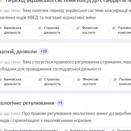
Перехід української системи КВЕД до стандартів 
о що тема:
Тема охоплює перехід української системи класифікації в
овлення кодів КВЕД та пов'язані нормативні зміни
Банківська
Страхова
Фінансові
Паливн
діяльність
діяльність
послуги
компле
цензії, дозволи
+10
о що тема:
Тема стосується правового регулювання отримання, пере
обхідних для провадження господарської діяльності
Банківська
Страхова
Фінансові
Паливн
діяльність
діяльність
послуги
компле
кологічне регулювання
+5
о що тема:
Про правове регулювання екологічних вимог до виробни
кидів і гармонізацією з європейськими нормами
Паливно-енергетичний комплекс
Будівельна діяльність
Транспо