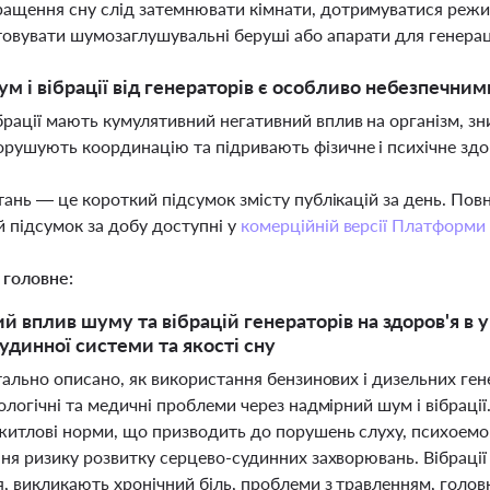
ащення сну слід затемнювати кімнати, дотримуватися режим
овувати шумозаглушувальні беруші або апарати для генерац
м і вібрації від генераторів є особливо небезпечним
брації мають кумулятивний негативний вплив на організм, 
орушують координацію та підривають фізичне і психічне здо
тань — це короткий підсумок змісту публікацій за день. По
 підсумок за добу доступні у
комерційній версії Платформи
 головне:
й вплив шуму та вібрацій генераторів на здоров'я в 
удинної системи та якості сну
тально описано, як використання бензинових і дизельних гене
ологічні та медичні проблеми через надмірний шум і вібрації
житлові норми, що призводить до порушень слуху, психоемоц
ня ризику розвитку серцево-судинних захворювань. Вібрації 
, викликають хронічний біль, проблеми з травленням, головн