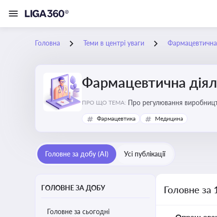
Головна
Теми в центрі уваги
Фармацевтична 
Фармацевтична діял
Про регулювання виробництв
ПРО ЩО ТЕМА:
та безпеки
Фармацевтика
Медицина
Головне за добу (AI)
Усі публікації
ГОЛОВНЕ ЗА ДОБУ
Головне за 
Головне за сьогодні
Опрацьова