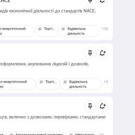
NACE
идів економічної діяльності до стандартів NACE,
о-енергетичний
Торгівля
Будівельна
+10
кс
діяльність
оформлення, анулювання ліцензій і дозволів,
о-енергетичний
Торгівля
Будівельна
+2
кс
діяльність
цтв, включно з дозволами, перевірками, стандартами
рт
Агропромисловий комплекс
Металургія
+2