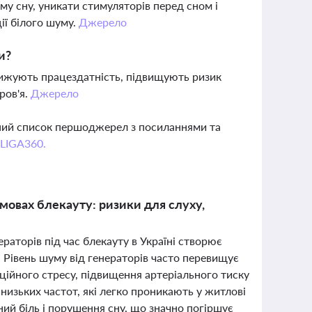
у сну, уникати стимуляторів перед сном і
ії білого шуму.
Джерело
и?
знижують працездатність, підвищують ризик
ров'я.
Джерело
вний список першоджерел з посиланнями та
 LIGA360.
умовах блекауту: ризики для слуху,
раторів під час блекауту в Україні створює
. Рівень шуму від генераторів часто перевищує
ійного стресу, підвищення артеріального тиску
низьких частот, які легко проникають у житлові
ий біль і порушення сну, що значно погіршує