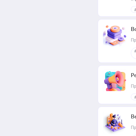
В
Пр
Р
Пр
В
Пр