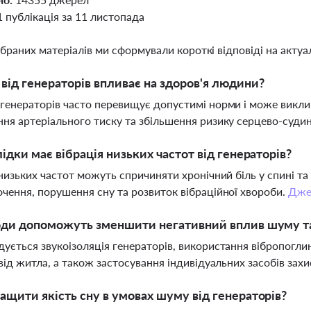
1 публікація за 11 листопада
ібраних матеріалів ми сформували короткі відповіді на актуал
від генераторів впливає на здоров'я людини?
генераторів часто перевищує допустимі норми і може викли
ня артеріального тиску та збільшення ризику серцево-суди
лідки має вібрація низьких частот від генераторів?
 низьких частот можуть спричиняти хронічний біль у спині та
чення, порушення сну та розвиток вібраційної хвороби.
Дже
оди допоможуть зменшити негативний вплив шуму та
ується звукоізоляція генераторів, використання вібропоглин
 від житла, а також застосування індивідуальних засобів захи
ащити якість сну в умовах шуму від генераторів?