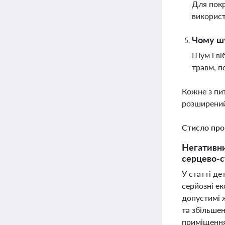
Для покр
використ
Чому шу
Шум і ві
травм, п
Кожне з пи
розширений
Стисло про
Негативни
серцево-с
У статті де
серйозні ек
допустимі 
та збільшен
приміщення