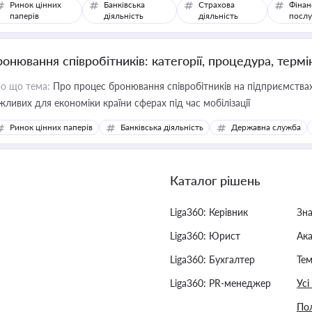
Ринок цінних
Банківська
Страхова
Фінан
паперів
діяльність
діяльність
послу
ронювання співробітників: категорії, процедура, термі
о що тема:
Про процес бронювання співробітників на підприємствах,
жливих для економіки країни сферах під час мобілізації
Ринок цінних паперів
Банківська діяльність
Державна служба
Каталог рішень
Liga360: Керівник
Зн
Liga360: Юрист
Ак
Liga360: Бухгалтер
Тем
Liga360: PR-менеджер
Усі
Пол