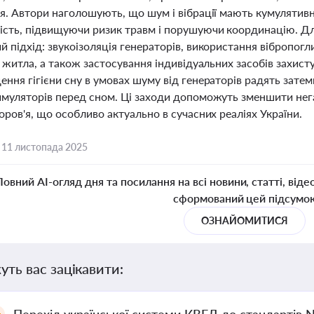
тя. Автори наголошують, що шум і вібрації мають кумулятив
ість, підвищуючи ризик травм і порушуючи координацію. Дл
 підхід: звукоізоляція генераторів, використання вібропогл
д житла, а також застосування індивідуальних засобів захисту
ення гігієни сну в умовах шуму від генераторів радять зат
имуляторів перед сном. Ці заходи допоможуть зменшити нега
оров'я, що особливо актуально в сучасних реаліях України.
,
11 листопада 2025
Повний AI-огляд дня та посилання на всі новини, статті, віде
сформований цей підсумо
ОЗНАЙОМИТИСЯ
уть вас зацікавити: