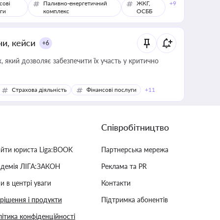
сові
Паливно-енергетичний
ЖКГ,
+9
ги
комплекс
ОСББ
ни, кейси
+6
 який дозволяє забезпечити їх участь у критично
Страхова діяльність
Фінансові послуги
+11
Співробітництво
айти юриста Liga:BOOK
Партнерська мережа
адемія ЛІГА:ЗАКОН
Реклама та PR
и в центрі уваги
Контакти
 рішення і продукти
Підтримка абонентів
ітика конфіденційності