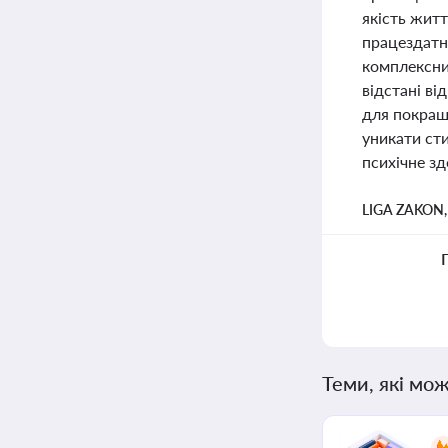
якість жит
працездатн
комплексний
відстані ві
для покращ
уникати ст
психічне зд
LIGA ZAKON
Теми, які мож