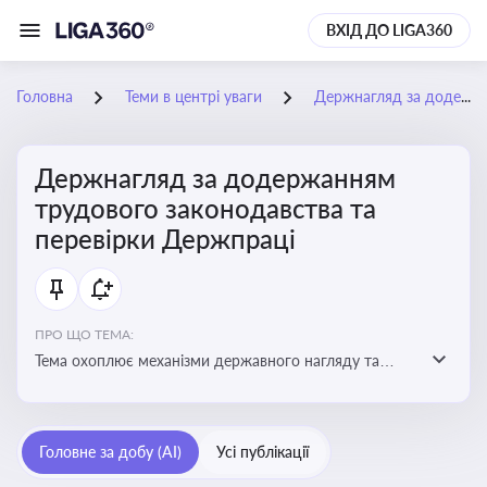
ВХІД ДО LIGA360
Головна
Теми в центрі уваги
Держнагляд за додержанням трудового законодавства та перевірки Держпраці
Держнагляд за додержанням
трудового законодавства та
перевірки Держпраці
ПРО ЩО ТЕМА:
Тема охоплює механізми державного нагляду та
контролю за дотриманням законодавства про працю
Головне за добу (AI)
Усі публікації