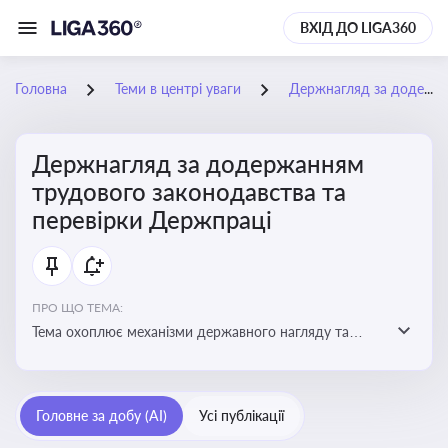
ВХІД ДО LIGA360
Головна
Теми в центрі уваги
Держнагляд за додержанням трудового законодавства та перевірки Держпраці
Держнагляд за додержанням
трудового законодавства та
перевірки Держпраці
ПРО ЩО ТЕМА:
Тема охоплює механізми державного нагляду та
контролю за дотриманням законодавства про працю
Головне за добу (AI)
Усі публікації