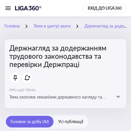
ВХІД ДО LIGA360
Головна
Теми в центрі уваги
Держнагляд за додержанням трудового законодавства та перевірки Держпраці
Держнагляд за додержанням
трудового законодавства та
перевірки Держпраці
ПРО ЩО ТЕМА:
Тема охоплює механізми державного нагляду та
контролю за дотриманням законодавства про працю
Головне за добу (AI)
Усі публікації