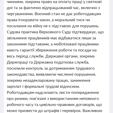
чинними, зокрема право на оплату праці у святкові
дні та за фактично відпрацьований час, включно з
чергуваннями. Воєнний стан не дає роботодавцям
права ігнорувати закон, а моральний тиск чи
посилання на війну не є підставою для порушень.
Судова практика Верховного Суду підтверджує, що
звільнення працівників має відбуватися лише за
законними підставами, а мобілізовані працівники
мають гарантії збереження роботи та посади на
весь період служби. Державні органи, зокрема
Держпраці та Державна податкова служба,
посилили контроль за дотриманням трудового
законодавства, виявляючи численні порушення,
зокрема незадекларовану працю, заниження
зарплат і формальні трудові відносини.
Роботодавцям надсилають листи-попередження
про ризики, пов’язані з використанням неповного
робочого часу та цивільно-правових договорів, що
може призвести до штрафів і перевірок. Важливою