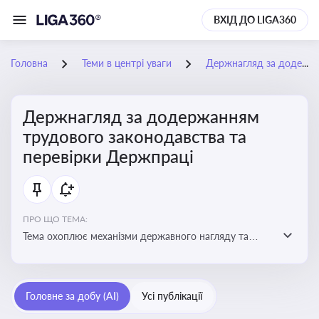
ВХІД ДО LIGA360
Головна
Теми в центрі уваги
Держнагляд за додержанням трудового законодавства та перевірки Держпраці
Держнагляд за додержанням
трудового законодавства та
перевірки Держпраці
ПРО ЩО ТЕМА:
Тема охоплює механізми державного нагляду та
контролю за дотриманням законодавства про працю
Головне за добу (AI)
Усі публікації