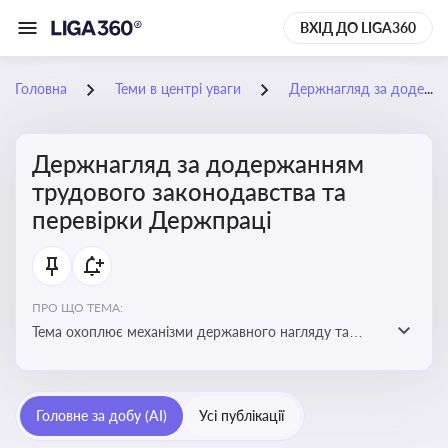
ВХІД ДО LIGA360
Головна
Теми в центрі уваги
Держнагляд за додержанням трудового законодавства та перевірки Держпраці
Держнагляд за додержанням
трудового законодавства та
перевірки Держпраці
ПРО ЩО ТЕМА:
Тема охоплює механізми державного нагляду та
контролю за дотриманням законодавства про працю
Головне за добу (AI)
Усі публікації