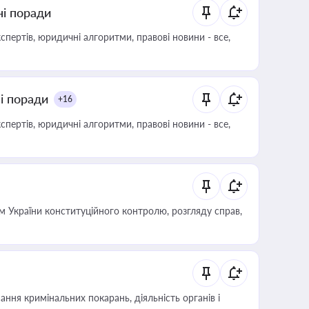
ні поради
пертів, юридичні алгоритми, правові новини - все,
ні поради
+16
пертів, юридичні алгоритми, правові новини - все,
 України конституційного контролю, розгляду справ,
ння кримінальних покарань, діяльність органів і