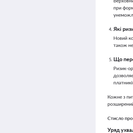
Верховни
при форм
унеможл
Які риз
Новий ко
також не
Що пере
Ризик-ор
дозволяє
платникі
Кожне з пи
розширений
Стисло про
Уряд ухва