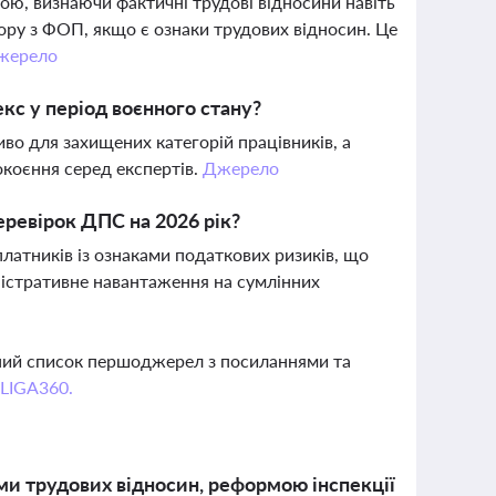
ю, визнаючи фактичні трудові відносини навіть
ру з ФОП, якщо є ознаки трудових відносин. Це
жерело
кс у період воєнного стану?
иво для захищених категорій працівників, а
окоєння серед експертів.
Джерело
еревірок ДПС на 2026 рік?
латників із ознаками податкових ризиків, що
іністративне навантаження на сумлінних
вний список першоджерел з посиланнями та
 LIGA360.
ми трудових відносин, реформою інспекції