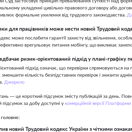
й Суд застосовує принцип превалювання сутності над формо
альному укладенні цивільно-правового договору або догово
ивлює формальне ухилення від трудового законодавства.
Д
ики для працівників може нести новий Трудовий коде
декс може послабити гарантії захисту від звільнення, особл
ефективно врегульовує питання мобінгу, що викликає занеп
дбачає ризик-орієнтований підхід у плані-графіку п
ієнтований підхід означає, що перевірки спрямовуються на п
 зменшити кількість безпідставних перевірок і знизити адм
в.
Джерело
тань — це короткий підсумок змісту публікацій за день. По
 підсумок за добу доступні у
комерційній версії Платформи
 головне:
лив новий Трудовий кодекс України з чіткими ознака