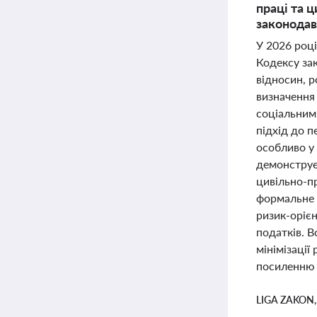
праці та 
законодав
У 2026 роц
Кодексу за
відносин, 
визначення 
соціальним 
підхід до п
особливо у 
демонструє
цивільно-п
формальне 
ризик-оріє
податків. В
мінімізації
посиленню 
LIGA ZAKON