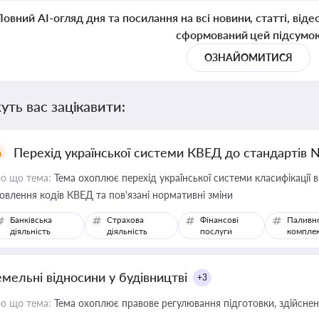
Повний AI-огляд дня та посилання на всі новини, статті, віде
сформований цей підсумо
ОЗНАЙОМИТИСЯ
уть вас зацікавити:
Перехід української системи КВЕД до стандартів 
о що тема:
Тема охоплює перехід української системи класифікації в
овлення кодів КВЕД та пов'язані нормативні зміни
Банківська
Страхова
Фінансові
Паливн
діяльність
діяльність
послуги
компле
емельні відносини у будівництві
+3
о що тема:
Тема охоплює правове регулювання підготовки, здійсненн