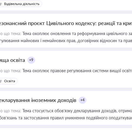
Будівельна діяльність
езонансний проєкт Цивільного кодексу: реакції та кр
о що тема:
Тема охоплює оновлення та реформування цивільного за
гулювання майнових і немайнових прав, договірних відносин та прав
ища освіта
+9
о що тема:
Тема охоплює правове регулювання системи вищої освіти, о
Освіта
екларування іноземних доходів
+4
о що тема:
Тема стосується обов’язку декларування доходів, отрим
бов’язань та застосування правил уникнення подвійного оподаткува