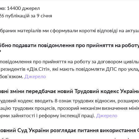
но:
14400 джерел
26 публікацій за 9 січня
ібраних матеріалів ми сформували короткі відповіді на актуал
ібно подавати повідомлення про прийняття на робот
?
повідомлення про прийняття на роботу за договором цивіль
 резидентів «Дія.Сіті», які мають повідомляти ДПС про укл
обов’язком.
Джерело
овні зміни передбачає новий Трудовий кодекс Україн
удовий кодекс вводить 8 ознак трудових відносин, розширю
ацію трудових процесів, прозорий механізм визначення міні
орми зайнятості і реформу інспекції праці.
Джерело
овний Суд України розглядає питання використання