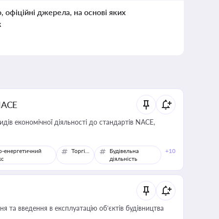
о, офіційні джерела, на основі яких
к
NACE
идів економічної діяльності до стандартів NACE,
о-енергетичний
Торгівля
Будівельна
+10
кс
діяльність
я та введення в експлуатацію об’єктів будівництва