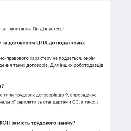
ьні запитання. Ви дізнаєтесь:
у за договором ЦПХ до податкових
но-правового характеру не подається, окрім
адення таких договорів. Для інших роботодавців
и?
є типи трудових договорів до 9, впроваджує
мальної зарплати за стандартами ЄС, а також
 ФОП замість трудового найму?