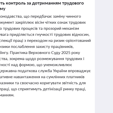
ють контроль за дотриманням трудового
йму
конодавства, що передбачає заміну чинного
кумент закріплює вісім чітких ознак трудових
ю трудових процесів та прозорий механізм
вага приділяється гнучкості трудових відносин,
нспекції праці з переходом на ризик-орієнтований
изики послаблення захисту працівників,
бінгу. Практика Верховного Суду 2025 року
тва, зокрема щодо розмежування трудових і
утності над формою, що унеможливлює
 Державна податкова служба України впроваджує
ративне навантаження на сумлінних платників
азники та своєчасно коригувати звітність для
 праці, що сприятимуть детінізації ринку праці,
иманням.