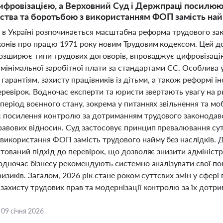
цифровізацією, а Верховний Суд і Держпраці посилю
ства та боротьбою з використанням ФОП замість на
і в Україні розпочинається масштабна реформа трудового за
конів про працю 1971 року новим Трудовим кодексом. Цей до
розширює типи трудових договорів, впроваджує цифровізаці
мінімальної заробітної плати за стандартами ЄС. Особлива у
гарантіям, захисту працівників із дітьми, а також реформі і
еревірок. Водночас експерти та юристи звертають увагу на р
період воєнного стану, зокрема у питаннях звільнення та мо
 посилення контролю за дотриманням трудового законодавс
равових відносин. Суд застосовує принцип превалювання с
використання ФОП замість трудового найму без наслідків.
нтований підхід до перевірок, що дозволяє знизити адмініст
одночас бізнесу рекомендують системно аналізувати свої пок
 ризиків. Загалом, 2026 рік стане роком суттєвих змін у сфері
захисту трудових прав та модернізації контролю за їх дотр
,
09 січня 2026