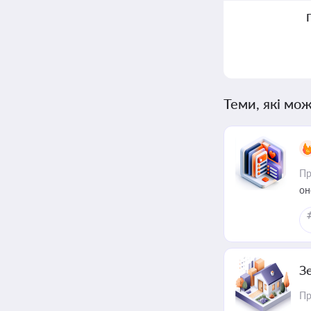
Теми, які мож
Пр
он
З
Пр