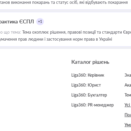
танов виконання покарань та статус осіб, які відбувають покарання
рактика ЄСПЛ
+1
о що тема:
Тема охоплює рішення, правові позиції та стандарти Євр
умачення прав людини і застосування норм права в Україні
Каталог рішень
Liga360: Керівник
Зн
Liga360: Юрист
Ак
Liga360: Бухгалтер
Тем
Liga360: PR-менеджер
Усі
Пол
Умо