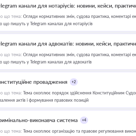
elegram канали для нотаріусів: новини, кейси, практич
о що тема:
Огляди нормативних змін, судова практика, коментарі екс
о що пишуть у Telegram каналах для нотаріусів
elegram канали для адвокатів: новини, кейси, практич
о що тема:
Огляди нормативних змін, судова практика, коментарі екс
о що пишуть у Telegram каналах для адвокатів
онституційне провадження
+2
о що тема:
Тема охоплює порядок здійснення Конституційним Судом
валення актів і формування правових позицій
римінально-виконавча система
+4
о що тема:
Тема охоплює організацію та правове регулювання викона