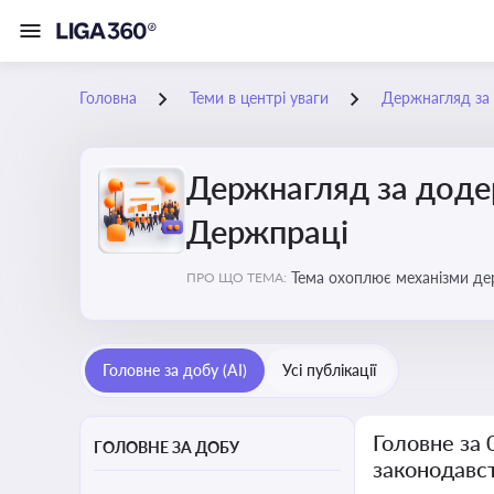
Головна
Теми в центрі уваги
Держнагляд за 
Держнагляд за доде
Держпраці
Тема охоплює механізми де
ПРО ЩО ТЕМА:
Головне за добу (AI)
Усі публікації
Головне за
ГОЛОВНЕ ЗА ДОБУ
законодавс