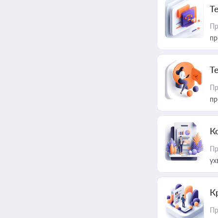
T
Пр
пр
T
Пр
пр
К
Пр
ух
К
Пр