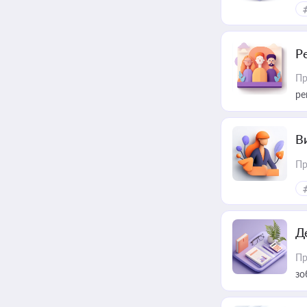
Р
Пр
ре
В
Пр
Д
Пр
зо