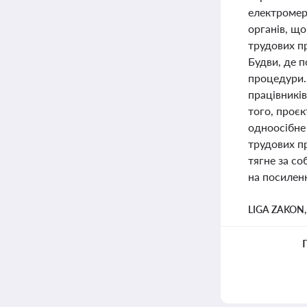
електромер
органів, що
трудових п
Будви, де 
процедури.
працівників
того, проє
одноосібне
трудових пр
тягне за со
на посиленн
LIGA ZAKON