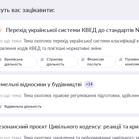
уть вас зацікавити:
Перехід української системи КВЕД до стандартів 
о що тема:
Тема охоплює перехід української системи класифікації в
овлення кодів КВЕД та пов'язані нормативні зміни
Банківська
Страхова
Фінансові
Паливн
діяльність
діяльність
послуги
компле
емельні відносини у будівництві
+14
о що тема:
Тема охоплює правове регулювання підготовки, здійсненн
Будівельна діяльність
езонансний проєкт Цивільного кодексу: реакції та кр
о що тема:
Тема охоплює оновлення та реформування цивільного за