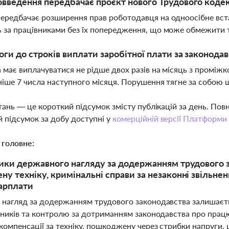
овведення передбачає проєкт нового Трудового коде
ередбачає розширення прав роботодавця на одноосібне вста
 за працівниками без їх попередження, що може обмежити 
оги до строків виплати заробітної плати за законода
 має виплачуватися не рідше двох разів на місяць з проміжк
ніше 7 числа наступного місяця. Порушення тягне за собою
тань — це короткий підсумок змісту публікацій за день. По
 підсумок за добу доступні у
комерційній версії Платформи
 головне:
ики державного нагляду за додержанням трудового з
у техніку, кримінальні справи за незаконні звільнен
арплати
нагляд за додержанням трудового законодавства залишаєтьс
вників та контролю за дотриманням законодавства про прац
омпенсації за техніку, пошкоджену через стрибки напруги, 