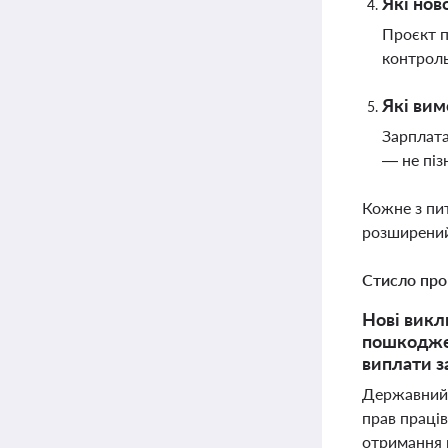
Які нов
Проєкт п
контроль
Які вим
Зарплата
— не піз
Кожне з пи
розширений
Стисло про
Нові викл
пошкоджен
виплати з
Державний 
прав праці
отримання к