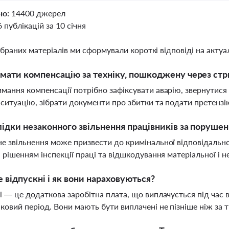
но:
14400 джерел
6 публікацій за 10 січня
ібраних матеріалів ми сформували короткі відповіді на актуал
мати компенсацію за техніку, пошкоджену через ст
мання компенсації потрібно зафіксувати аварію, звернутися
 ситуацію, зібрати документи про збитки та подати претензі
лідки незаконного звільнення працівників за поруше
е звільнення може призвести до кримінальної відповідально
а рішенням інспекції праці та відшкодування матеріальної і 
 відпускні і як вони нараховуються?
і — це додаткова заробітна плата, що виплачується під час в
ковий період. Вони мають бути виплачені не пізніше ніж за т