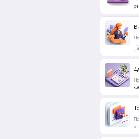
ре
В
Пр
Д
Пр
зо
T
Пр
пр