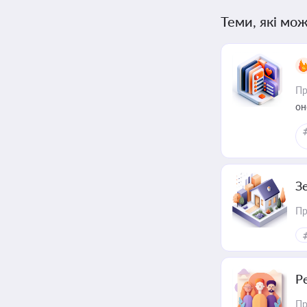
Теми, які мож
Пр
он
З
Пр
Р
Пр