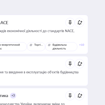
NACE
идів економічної діяльності до стандартів NACE,
о-енергетичний
Торгівля
Будівельна
+10
кс
діяльність
я та введення в експлуатацію об’єктів будівництва
итика
+3
конодавства України, включаючи зміни до