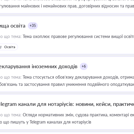
гулювання майнових і немайнових прав, договірних відносин та прав
ища освіта
+35
о що тема:
Тема охоплює правове регулювання системи вищої освіти, о
Освіта
екларування іноземних доходів
+6
о що тема:
Тема стосується обов’язку декларування доходів, отрим
бов’язань та застосування правил уникнення подвійного оподаткува
elegram канали для нотаріусів: новини, кейси, практич
о що тема:
Огляди нормативних змін, судова практика, коментарі екс
о що пишуть у Telegram каналах для нотаріусів