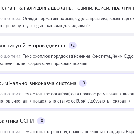
elegram канали для адвокатів: новини, кейси, практич
о що тема:
Огляди нормативних змін, судова практика, коментарі екс
о що пишуть у Telegram каналах для адвокатів
онституційне провадження
+2
о що тема:
Тема охоплює порядок здійснення Конституційним Судом
валення актів і формування правових позицій
римінально-виконавча система
+3
о що тема:
Тема охоплює організацію та правове регулювання викона
танов виконання покарань та статус осіб, які відбувають покарання
рактика ЄСПЛ
+8
о що тема:
Тема охоплює рішення, правові позиції та стандарти Євр