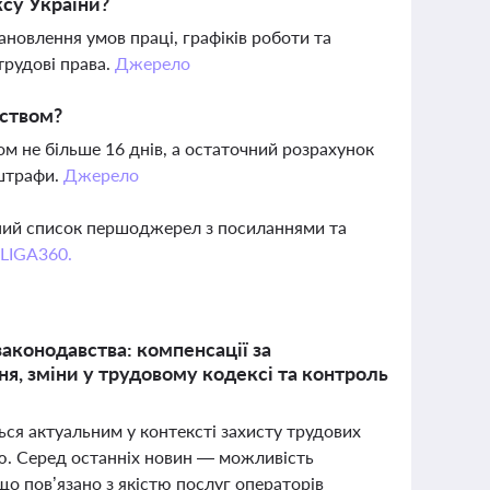
ксу України?
новлення умов праці, графіків роботи та
трудові права.
Джерело
вством?
ом не більше 16 днів, а остаточний розрахунок
 штрафи.
Джерело
вний список першоджерел з посиланнями та
 LIGA360.
аконодавства: компенсації за
ня, зміни у трудовому кодексі та контроль
я актуальним у контексті захисту трудових
ю. Серед останніх новин — можливість
що пов’язано з якістю послуг операторів