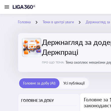
Головна
Теми в центрі уваги
Держнагляд за 
Держнагляд за доде
Держпраці
Тема охоплює механізми де
ПРО ЩО ТЕМА:
Головне за добу (AI)
Усі публікації
Головне за
ГОЛОВНЕ ЗА ДОБУ
законодавс