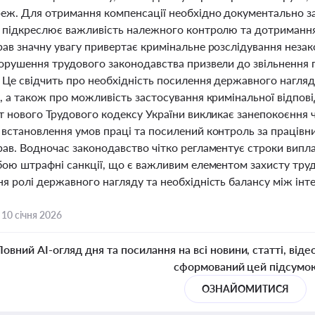
еж. Для отримання компенсації необхідно документально заф
 підкреслює важливість належного контролю та дотримання с
рав значну увагу привертає кримінальне розслідування неза
порушення трудового законодавства призвели до звільнення 
 Це свідчить про необхідність посилення державного нагля
, а також про можливість застосування кримінальної відпов
кт нового Трудового кодексу України викликає занепокоєння
 встановлення умов праці та посилений контроль за праців
ав. Водночас законодавство чітко регламентує строки випла
бою штрафні санкції, що є важливим елементом захисту труд
я ролі державного нагляду та необхідність балансу між інте
,
10 січня 2026
Повний AI-огляд дня та посилання на всі новини, статті, віде
сформований цей підсумо
ОЗНАЙОМИТИСЯ