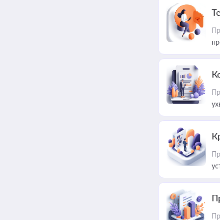
T
Пр
пр
К
Пр
ух
К
Пр
ус
П
Пр