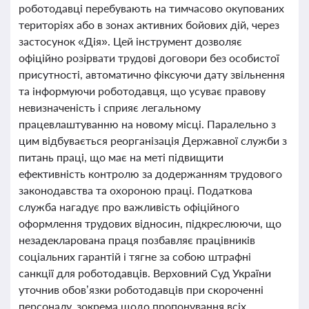
роботодавці перебувають на тимчасово окупованих
територіях або в зонах активних бойових дій, через
застосунок «Дія». Цей інструмент дозволяє
офіційно розірвати трудові договори без особистої
присутності, автоматично фіксуючи дату звільнення
та інформуючи роботодавця, що усуває правову
невизначеність і сприяє легальному
працевлаштуванню на новому місці. Паралельно з
цим відбувається реорганізація Державної служби з
питань праці, що має на меті підвищити
ефективність контролю за додержанням трудового
законодавства та охороною праці. Податкова
служба нагадує про важливість офіційного
оформлення трудових відносин, підкреслюючи, що
незадекларована праця позбавляє працівників
соціальних гарантій і тягне за собою штрафні
санкції для роботодавців. Верховний Суд України
уточнив обов’язки роботодавців при скороченні
персоналу, зокрема щодо пропонування всіх