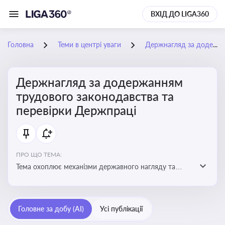
ВХІД ДО LIGA360
Головна
Теми в центрі уваги
Держнагляд за додержанням трудового законодавства та перевірки Держпраці
Держнагляд за додержанням
трудового законодавства та
перевірки Держпраці
ПРО ЩО ТЕМА:
Тема охоплює механізми державного нагляду та
контролю за дотриманням законодавства про працю
Головне за добу (AI)
Усі публікації