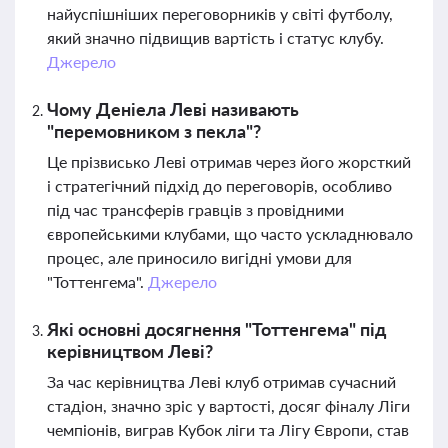
найуспішніших переговорників у світі футболу,
який значно підвищив вартість і статус клубу.
Джерело
Чому Деніела Леві називають
"перемовником з пекла"?
Це прізвисько Леві отримав через його жорсткий
і стратегічний підхід до переговорів, особливо
під час трансферів гравців з провідними
європейськими клубами, що часто ускладнювало
процес, але приносило вигідні умови для
"Тоттенгема".
Джерело
Які основні досягнення "Тоттенгема" під
керівництвом Леві?
За час керівництва Леві клуб отримав сучасний
стадіон, значно зріс у вартості, досяг фіналу Ліги
чемпіонів, виграв Кубок ліги та Лігу Європи, став