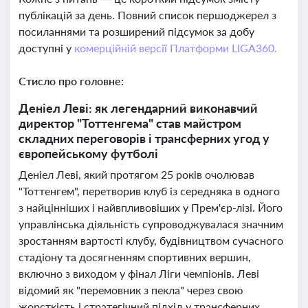
публікацій за день. Повний список першоджерел з
посиланнями та розширений підсумок за добу
доступні у
комерційній версії Платформи LIGA360.
Стисло про головне:
Деніел Леві: як легендарний виконавчий
директор "Тоттенгема" став майстром
складних переговорів і трансферних угод у
європейському футболі
Деніел Леві, який протягом 25 років очолював
"Тоттенгем", перетворив клуб із середняка в одного
з найцінніших і найвпливовіших у Прем'єр-лізі. Його
управлінська діяльність супроводжувалася значним
зростанням вартості клубу, будівництвом сучасного
стадіону та досягненням спортивних вершин,
включно з виходом у фінал Ліги чемпіонів. Леві
відомий як "перемовник з пекла" через свою
жорсткість і стратегічний підхід у трансферних