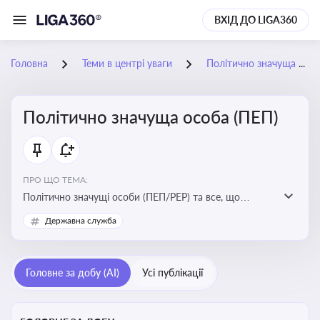
ВХІД ДО LIGA360
Головна
Теми в центрі уваги
Політично значуща особа (ПЕП)
Політично значуща особа (ПЕП)
ПРО ЩО ТЕМА:
Політично значущі особи (ПЕП/PEP) та все, що
стосується їх статусу
Державна служба
Головне за добу (AI)
Усі публікації