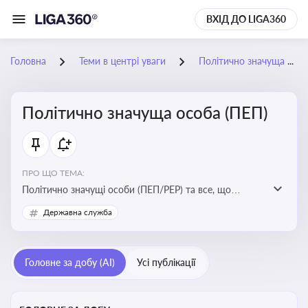
ВХІД ДО LIGA360
Головна
Теми в центрі уваги
Політично значуща особа (ПЕП)
Політично значуща особа (ПЕП)
ПРО ЩО ТЕМА:
Політично значущі особи (ПЕП/PEP) та все, що
стосується їх статусу
Державна служба
Головне за добу (AI)
Усі публікації