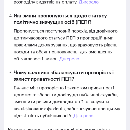
розподілу видатків на оплату.
Джерело
Які зміни пропонуються щодо статусу
політично значущих осіб (ПЕП)?
Пропонується поступовий перехід від довічного
до тимчасового статусу ПЕП з пропорційними
правилами декларування, що враховують рівень
посади та обсяг повноважень, для зменшення
обтяжливості вимог.
Джерело
Чому важливо збалансувати прозорість і
захист приватності ПЕП?
Баланс між прозорістю і захистом приватності
допоможе зберегти довіру до публічної служби,
зменшити ризики дискредитації та залучити
кваліфікованих фахівців, забезпечуючи при цьому
підзвітність публічних осіб.
Джерело
Кожне з питань — це короткий підсумок змісту