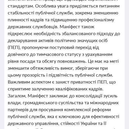
стандартам. Особлива увага приділяється питанням
стабільності публічної служби, зокрема зменшенню
плинності кадрів та підвищенню професіоналізму
державних службовців. Маніфест також
підкреслює необхідність збалансованого підходу до
декларування активів політично значущих осіб
(ПЕП), пропонуючи поступовий перехід від
довічного до тимчасового статусу з урахуванням
рівня посади та обсягу повноважень. Це має на меті
зменшити обтяжливість вимог, зберігаючи при
цьому прозорість і підзвітність публічної служби.
Важливим аспектом є захист приватності ПЕП, що
сприятиме залученню кваліфікованих кадрів.
Загалом, Маніфест закликає до консолідації зусиль
влади, громадянського суспільства та міжнародних
партнерів для просування комплексної реформи
публічної служби, яка є ключовою для ефективності
державного управління, стійкості України та її