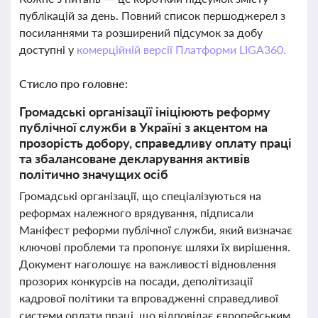
публікацій за день. Повний список першоджерел з
посиланнями та розширений підсумок за добу
доступні у
комерційній версії Платформи LIGA360.
Стисло про головне:
Громадські організації ініціюють реформу
публічної служби в Україні з акцентом на
прозорість добору, справедливу оплату праці
та збалансоване декларування активів
політично значущих осіб
Громадські організації, що спеціалізуються на
реформах належного врядування, підписали
Маніфест реформи публічної служби, який визначає
ключові проблеми та пропонує шляхи їх вирішення.
Документ наголошує на важливості відновлення
прозорих конкурсів на посади, деполітизації
кадрової політики та впровадженні справедливої
системи оплати праці, що відповідає європейським