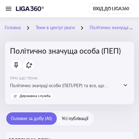
ВХІД ДО LIGA360
Головна
Теми в центрі уваги
Політично значуща особа (ПЕП)
Політично значуща особа (ПЕП)
ПРО ЩО ТЕМА:
Політично значущі особи (ПЕП/PEP) та все, що
стосується їх статусу
Державна служба
Головне за добу (AI)
Усі публікації