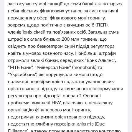
застосував суворі санкції до семи банків та чотирьох
небанківських фінансових установ за систематичні
порушення у сфері фінансового моніторингу,
зокрема щодо політично значущих осіб (ПЕП),
членів їхніх сімей та пов’язаних осіб. Загальна сума
штрафів склала близько 200 млн гривень, що
свідчить про безкомпромісний підхід регулятора
навіть в умовах воєнного часу. Найбільші штрафи
отримали великі банки, серед яких "Банк Альянс",
"МТБ Банк", "Універсал Банк" (monobank) та
"Укрсиббанк", які порушували вимоги щодо
належної перевірки клієнтів, застосування ризик-
орієнтованого підходу та своєчасного інформування
регулятора про підозрілі операції. Основні
проблеми, виявлені НБУ, включають неналежну
організацію фінансового моніторингу,
недотримання ризик-орієнтованого підходу,
недостатню глибину перевірки клієнтів (Due
Diligence), а також порушення валютного контролю.