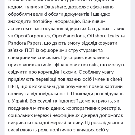
кодом, таких як Datashare, дозволяє ефективно
обробляти великі обсяги документів і швидко
знаходити потрібну інформацію. Важливим
аспектом є застосування відкритих баз даних, таких
як OpenCorporates, OpenSanctions, Offshore Leaks та
Pandora Papers, що дають змогу відслідковувати
зв’язки ПЕП із офшорними структурами та
санкційними списками. Це сприяє виявленню
прихованих активів і фінансових потоків, що можуть
свідчити про корупційні схеми. Особливу увагу
приділяють перевірці пов’язаних осіб і членів сімей
ПЕП, що є ключовим для розуміння повної картини
впливу та відповідальності. Приклади розслідувань
в Україні, Венесуелі та Індонезії демонструють, як
поєднання митних даних, корпоративних реєстрів,
соціальних мереж і неофіційних джерел допомагає
викривати складні мережі впливу. Ці розслідування
висвітлюють роль політично значущих осіб у