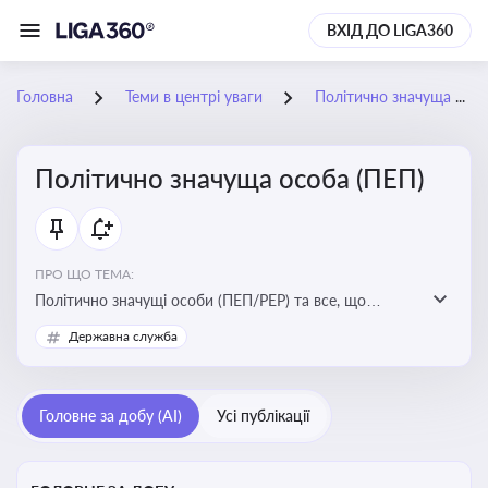
ВХІД ДО LIGA360
Головна
Теми в центрі уваги
Політично значуща особа (ПЕП)
Політично значуща особа (ПЕП)
ПРО ЩО ТЕМА:
Політично значущі особи (ПЕП/PEP) та все, що
стосується їх статусу
Державна служба
Головне за добу (AI)
Усі публікації