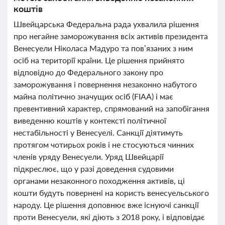
коштів
Швейцарська Федеральна рада ухвалила рішення
про негайне заморожування всіх активів президента
Венесуели Ніколаса Мадуро та пов’язаних з ним
осіб на території країни. Це рішення прийнято
відповідно до Федерального закону про
заморожування і повернення незаконно набутого
майна політично значущих осіб (FIAA) і має
превентивний характер, спрямований на запобігання
виведенню коштів у контексті політичної
нестабільності у Венесуелі. Санкції діятимуть
протягом чотирьох років і не стосуються чинних
членів уряду Венесуели. Уряд Швейцарії
підкреслює, що у разі доведення судовими
органами незаконного походження активів, ці
кошти будуть повернені на користь венесуельського
народу. Це рішення доповнює вже існуючі санкції
проти Венесуели, які діють з 2018 року, і відповідає