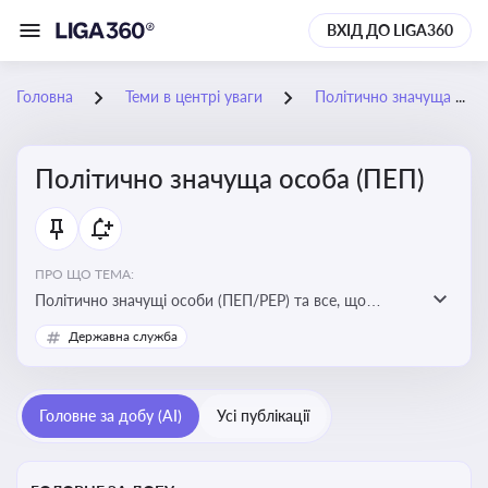
ВХІД ДО LIGA360
Головна
Теми в центрі уваги
Політично значуща особа (ПЕП)
Політично значуща особа (ПЕП)
ПРО ЩО ТЕМА:
Політично значущі особи (ПЕП/PEP) та все, що
стосується їх статусу
Державна служба
Головне за добу (AI)
Усі публікації