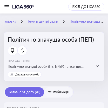
ВХІД ДО LIGA360
Головна
Теми в центрі уваги
Політично значуща особа (ПЕП)
Політично значуща особа (ПЕП)
ПРО ЩО ТЕМА:
Політично значущі особи (ПЕП/PEP) та все, що
стосується їх статусу
Державна служба
Головне за добу (AI)
Усі публікації