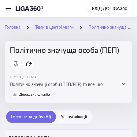
ВХІД ДО LIGA360
Головна
Теми в центрі уваги
Політично значуща особа (ПЕП)
Політично значуща особа (ПЕП)
ПРО ЩО ТЕМА:
Політично значущі особи (ПЕП/PEP) та все, що
стосується їх статусу
Державна служба
Головне за добу (AI)
Усі публікації