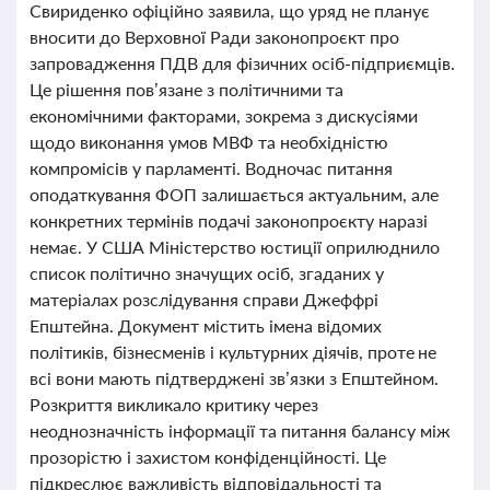
Свириденко офіційно заявила, що уряд не планує
вносити до Верховної Ради законопроєкт про
запровадження ПДВ для фізичних осіб-підприємців.
Це рішення пов’язане з політичними та
економічними факторами, зокрема з дискусіями
щодо виконання умов МВФ та необхідністю
компромісів у парламенті. Водночас питання
оподаткування ФОП залишається актуальним, але
конкретних термінів подачі законопроєкту наразі
немає. У США Міністерство юстиції оприлюднило
список політично значущих осіб, згаданих у
матеріалах розслідування справи Джеффрі
Епштейна. Документ містить імена відомих
політиків, бізнесменів і культурних діячів, проте не
всі вони мають підтверджені зв’язки з Епштейном.
Розкриття викликало критику через
неоднозначність інформації та питання балансу між
прозорістю і захистом конфіденційності. Це
підкреслює важливість відповідальності та