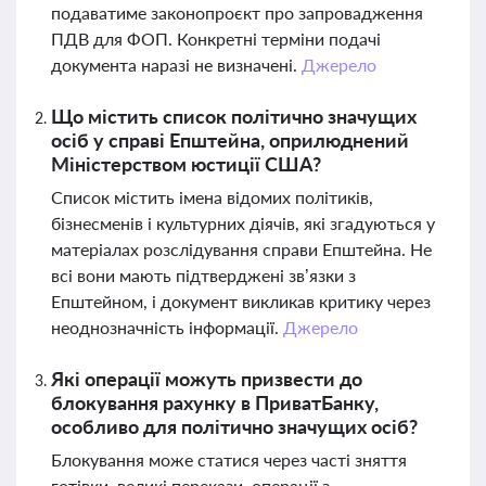
подаватиме законопроєкт про запровадження
ПДВ для ФОП. Конкретні терміни подачі
документа наразі не визначені.
Джерело
Що містить список політично значущих
осіб у справі Епштейна, оприлюднений
Міністерством юстиції США?
Список містить імена відомих політиків,
бізнесменів і культурних діячів, які згадуються у
матеріалах розслідування справи Епштейна. Не
всі вони мають підтверджені зв’язки з
Епштейном, і документ викликав критику через
неоднозначність інформації.
Джерело
Які операції можуть призвести до
блокування рахунку в ПриватБанку,
особливо для політично значущих осіб?
Блокування може статися через часті зняття
готівки, великі перекази, операції з