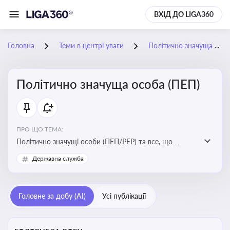
ВХІД ДО LIGA360
Головна
Теми в центрі уваги
Політично значуща особа (ПЕП)
Політично значуща особа (ПЕП)
ПРО ЩО ТЕМА:
Політично значущі особи (ПЕП/PEP) та все, що
стосується їх статусу
Державна служба
Головне за добу (AI)
Усі публікації