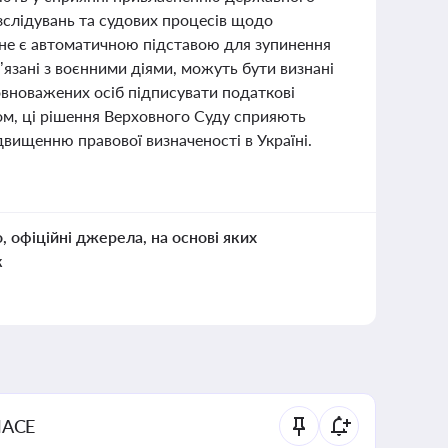
зслідувань та судових процесів щодо
 не є автоматичною підставою для зупинення
’язані з воєнними діями, можуть бути визнані
вноважених осіб підписувати податкові
ом, ці рішення Верховного Суду сприяють
двищенню правової визначеності в Україні.
о, офіційні джерела, на основі яких
к
NACE