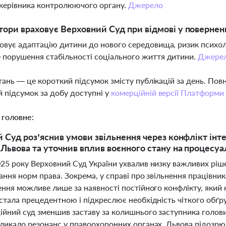
керівника контролюючого органу.
Джерело
тори враховує Верховний Суд при відмові у повернен
овує адаптацію дитини до нового середовища, ризик психолог
порушення стабільності соціального життя дитини.
Джере
тань — це короткий підсумок змісту публікацій за день. По
 підсумок за добу доступні у
комерційній версії Платформи
 головне:
 Суд роз’яснив умови звільнення через конфлікт інтер
Львова та уточнив вплив воєнного стану на процесуа
25 року Верховний Суд України ухвалив низку важливих ріше
ання норм права. Зокрема, у справі про звільнення працівник
нення можливе лише за наявності постійного конфлікту, яки
 стала прецедентною і підкреслює необхідність чіткого обґ
ійний суд зменшив заставу за колишнього заступника голов
кликало резонанс у правоохоронних органах. Львова підозр