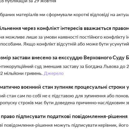
18 публікацій за 29 жовтня
ібраних матеріалів ми сформували короткі відповіді на актуал
ільнення через конфлікт інтересів вважається право
ня можливе лише за умови наявності постійного конфлікту і
пособами. Якщо конфлікт відсутній або може бути усунутий
змір застави внесено за екссуддю Верховного Суду 
тикорупційний суд зменшив заставу за Богдана Львова до 20
2 мільйони гривень.
Джерело
матично воєнний стан зупиняє процесуальні строки у
ний стан сам по собі не є підставою для зупинення або поно
ропуску строків має бути доведена причинно-наслідковим зв
 право підписувати податкові повідомлення-рішення
і повідомлення-рішення можуть підписувати керівник, його