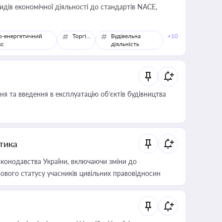
идів економічної діяльності до стандартів NACE,
о-енергетичний
Торгівля
Будівельна
+10
кс
діяльність
я та введення в експлуатацію об’єктів будівництва
итика
конодавства України, включаючи зміни до
ового статусу учасників цивільних правовідносин