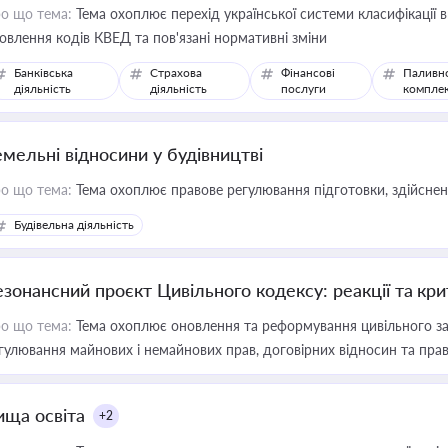
о що тема:
Тема охоплює перехід української системи класифікації в
овлення кодів КВЕД та пов'язані нормативні зміни
Банківська
Страхова
Фінансові
Паливн
діяльність
діяльність
послуги
компле
емельні відносини у будівництві
о що тема:
Тема охоплює правове регулювання підготовки, здійсненн
Будівельна діяльність
езонансний проєкт Цивільного кодексу: реакції та кр
о що тема:
Тема охоплює оновлення та реформування цивільного за
гулювання майнових і немайнових прав, договірних відносин та прав
ища освіта
+2