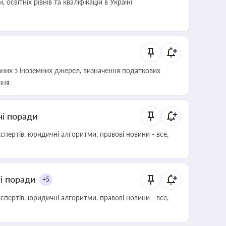
світніх рівнів та кваліфікацій в Україні
аних з іноземних джерел, визначення податкових
ння
ні поради
пертів, юридичні алгоритми, правові новини - все,
ні поради
+5
пертів, юридичні алгоритми, правові новини - все,