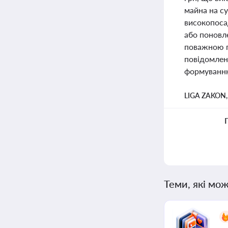
майна на с
високопоса
або поновле
поважною п
повідомлен
формуванню 
LIGA ZAKON
Теми, які мож