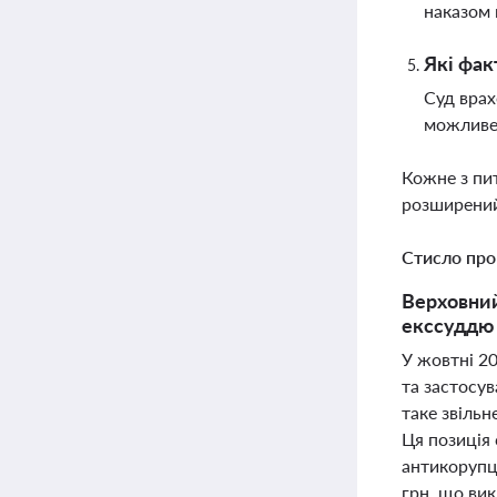
наказом 
Які фак
Суд врах
можливе 
Кожне з пи
розширений
Стисло про
Верховний
екссуддю 
У жовтні 20
та застосув
таке звіль
Ця позиція
антикорупц
грн, що ви