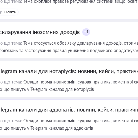
о що тема:
Тема охоплює правове регулювання системи вищої освіти, о
Освіта
екларування іноземних доходів
+1
о що тема:
Тема стосується обов’язку декларування доходів, отрим
бов’язань та застосування правил уникнення подвійного оподаткува
elegram канали для нотаріусів: новини, кейси, практич
о що тема:
Огляди нормативних змін, судова практика, коментарі екс
о що пишуть у Telegram каналах для нотаріусів
elegram канали для адвокатів: новини, кейси, практич
о що тема:
Огляди нормативних змін, судова практика, коментарі екс
о що пишуть у Telegram каналах для адвокатів