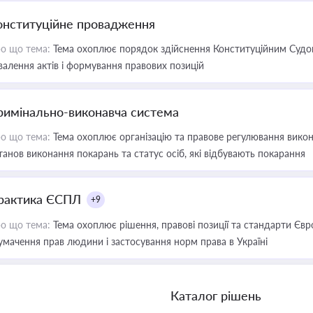
онституційне провадження
о що тема:
Тема охоплює порядок здійснення Конституційним Судом
валення актів і формування правових позицій
римінально-виконавча система
о що тема:
Тема охоплює організацію та правове регулювання викона
танов виконання покарань та статус осіб, які відбувають покарання
рактика ЄСПЛ
+9
о що тема:
Тема охоплює рішення, правові позиції та стандарти Євр
умачення прав людини і застосування норм права в Україні
Каталог рішень