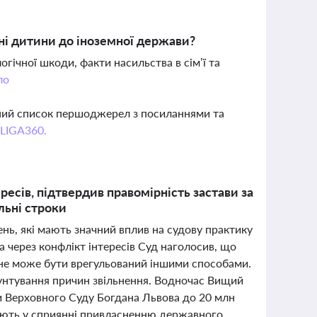
ні дитини до іноземної держави?
ічної шкоди, факти насильства в сім’ї та
ло
вний список першоджерел з посиланнями та
 LIGA360.
есів, підтвердив правомірність застави за
льні строки
нь, які мають значний вплив на судову практику
а через конфлікт інтересів Суд наголосив, що
й не може бути врегульований іншими способами.
рунтування причин звільнення. Водночас Вищий
и Верховного Суду Богдана Львова до 20 млн
юють у сприянні привласненню державного