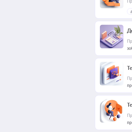
Пр
Д
Пр
зо
T
Пр
пр
T
Пр
пр