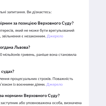
ьні запитання. Ви дізнаєтесь:
мірним за позицією Верховного Суду?
нтересів, який не може бути врегульований
, звільнення є незаконним.
Джерело
Богдана Львова?
 мільйонів гривень, раніше вона становила
 судах?
влення процесуальних строків. Поважність
’язком із воєнними діями.
Джерело
 за нормами Верховного Суду?
 заступник або уповноважена особа, визначена