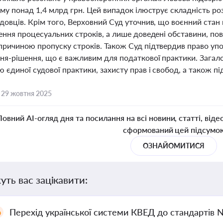
уму понад 1,4 млрд грн. Цей випадок ілюструє складність ро
довців. Крім того, Верховний Суд уточнив, що воєнний стан
ння процесуальних строків, а лише доведені обставини, пов
ричиною пропуску строків. Також Суд підтвердив право упо
ня-рішення, що є важливим для податкової практики. Загал
єдиної судової практики, захисту прав і свобод, а також пі
,
29 жовтня 2025
Повний AI-огляд дня та посилання на всі новини, статті, віде
сформований цей підсумо
ОЗНАЙОМИТИСЯ
уть вас зацікавити:
Перехід української системи КВЕД до стандартів 