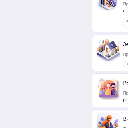
Пр
он
З
Пр
Р
Пр
ре
В