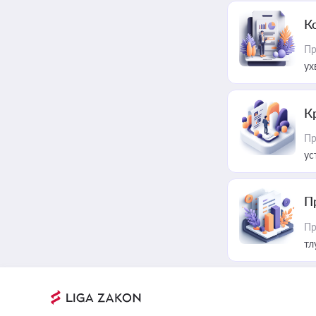
К
Пр
ух
К
Пр
ус
П
Пр
тл