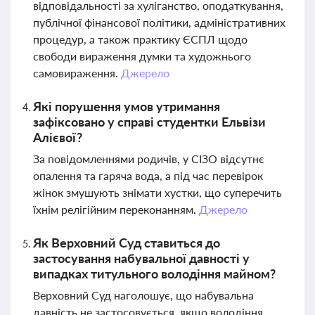
відповідальності за хуліганство, оподаткування,
публічної фінансової політики, адміністративних
процедур, а також практику ЄСПЛ щодо
свободи вираження думки та художнього
самовираження.
Джерело
Які порушення умов утримання
зафіксовано у справі студентки Ельвізи
Алієвої?
За повідомленнями родичів, у СІЗО відсутнє
опалення та гаряча вода, а під час перевірок
жінок змушують знімати хустки, що суперечить
їхнім релігійним переконанням.
Джерело
Як Верховний Суд ставиться до
застосування набувальної давності у
випадках титульного володіння майном?
Верховний Суд наголошує, що набувальна
давність не застосовується, якщо володіння