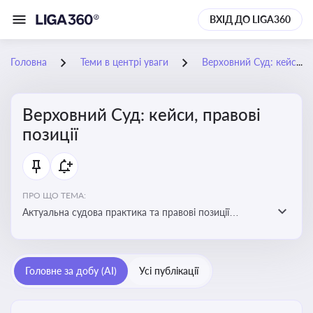
ВХІД ДО LIGA360
Головна
Теми в центрі уваги
Верховний Суд: кейси, правові позиції
Верховний Суд: кейси, правові
позиції
ПРО ЩО ТЕМА:
Актуальна судова практика та правові позиції
Верховного Суду
Головне за добу (AI)
Усі публікації