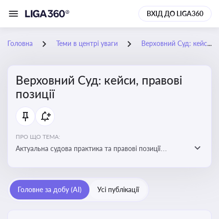
ВХІД ДО LIGA360
Головна
Теми в центрі уваги
Верховний Суд: кейси, правові позиції
Верховний Суд: кейси, правові
позиції
ПРО ЩО ТЕМА:
Актуальна судова практика та правові позиції
Верховного Суду
Головне за добу (AI)
Усі публікації