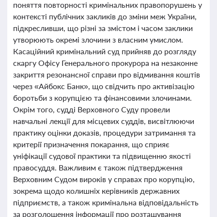
поняття повторності кримінальних правопорушень у
контексті публічних закликів до зміни меж України,
підкресливши, що різні за змістом і часом заклики
утворюють окремі злочини з власним умислом.
Касаційний кримінальний суд прийняв до розгляду
скаргу Офісу Генерального прокурора на незаконне
закриття резонансної справи про відмивання коштів
через «Айбокс Банк», що свідчить про активізацію
боротьби з корупцією та фінансовими злочинами.
Окрім того, судді Верховного Суду провели
навчальні лекції для місцевих суддів, висвітлюючи
практику оцінки доказів, процедури затримання та
критерії призначення покарання, що сприяє
уніфікації судової практики та підвищенню якості
правосуддя. Важливим є також підтвердження
Верховним Судом вироків у справах про корупцію,
зокрема щодо колишніх керівників державних
підприємств, а також кримінальна відповідальність
за розголошення інформації про розташування