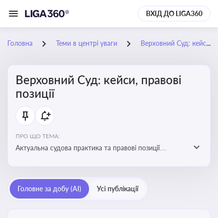
ВХІД ДО LIGA360
Головна
Теми в центрі уваги
Верховний Суд: кейси, правові позиції
Верховний Суд: кейси, правові
позиції
ПРО ЩО ТЕМА:
Актуальна судова практика та правові позиції
Верховного Суду
Головне за добу (AI)
Усі публікації