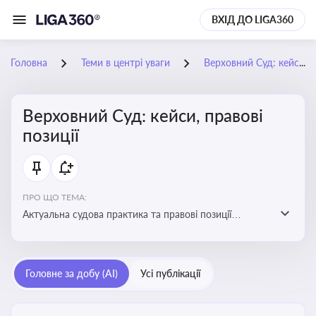
ВХІД ДО LIGA360
Головна
Теми в центрі уваги
Верховний Суд: кейси, правові позиції
Верховний Суд: кейси, правові
позиції
ПРО ЩО ТЕМА:
Актуальна судова практика та правові позиції
Верховного Суду
Головне за добу (AI)
Усі публікації