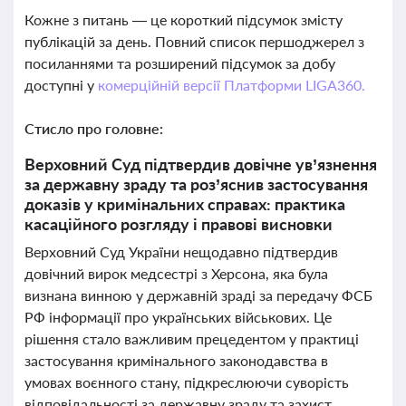
Кожне з питань — це короткий підсумок змісту
публікацій за день. Повний список першоджерел з
посиланнями та розширений підсумок за добу
доступні у
комерційній версії Платформи LIGA360.
Стисло про головне:
Верховний Суд підтвердив довічне ув’язнення
за державну зраду та роз’яснив застосування
доказів у кримінальних справах: практика
касаційного розгляду і правові висновки
Верховний Суд України нещодавно підтвердив
довічний вирок медсестрі з Херсона, яка була
визнана винною у державній зраді за передачу ФСБ
РФ інформації про українських військових. Це
рішення стало важливим прецедентом у практиці
застосування кримінального законодавства в
умовах воєнного стану, підкреслюючи суворість
відповідальності за державну зраду та захист