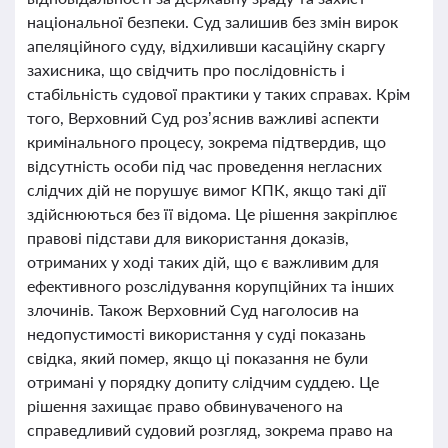
національної безпеки. Суд залишив без змін вирок
апеляційного суду, відхиливши касаційну скаргу
захисника, що свідчить про послідовність і
стабільність судової практики у таких справах. Крім
того, Верховний Суд роз’яснив важливі аспекти
кримінального процесу, зокрема підтвердив, що
відсутність особи під час проведення негласних
слідчих дій не порушує вимог КПК, якщо такі дії
здійснюються без її відома. Це рішення закріплює
правові підстави для використання доказів,
отриманих у ході таких дій, що є важливим для
ефективного розслідування корупційних та інших
злочинів. Також Верховний Суд наголосив на
недопустимості використання у суді показань
свідка, який помер, якщо ці показання не були
отримані у порядку допиту слідчим суддею. Це
рішення захищає право обвинуваченого на
справедливий судовий розгляд, зокрема право на