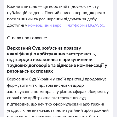
Кожне з питань — це короткий підсумок змісту
публікацій за день. Повний список першоджерел з
посиланнями та розширений підсумок за добу
доступні у
комерційній версії Платформи LIGA360.
Стисло про головне:
Верховний Суд роз’яснив правову
кваліфікацію арбітражних застережень,
підтвердив незаконність призупинення
трудових договорів та відновив компенсації у
резонансних справах
Верховний Суд України у своїй практиці продовжує
формувати чіткі правові висновки щодо
застосування норм права у різних сферах. Зокрема, у
справі про арбітражне застереження суд
підтвердив, що нечітко сформульовані арбітражні
угоди, які не визначають інституційний арбітражний
орган чи місце розгляду спору, не можуть бути