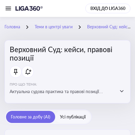
ВХІД ДО LIGA360
Головна
Теми в центрі уваги
Верховний Суд: кейси, правові позиції
Верховний Суд: кейси, правові
позиції
ПРО ЩО ТЕМА:
Актуальна судова практика та правові позиції
Верховного Суду
Головне за добу (AI)
Усі публікації