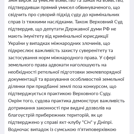
підтвердивши прямий умисел обвинуваченого, що
свідчить про суворий підхід суду до кримінальних
справ із тяжкими наслідками. Також Верховний Суд
підтвердив, що депутати Державної думи РФ не
мають імунітету від кримінальної юрисдикції
України у випадках міжнародних злочинів, що
підкреслює важливість захисту суверенітету та
застосування норм міжнародного права. У сфері
земельного права адвокати наголошують на
необхідності ретельної підготовки землевпорядної
документації та врахування особливостей земельної
ділянки при придбанні землі поза конкурсом, що
підтверджується практикою Верховного Суду.
Окрім того, судова практика демонструє важливість
дотримання законності при видачі дозволів на
благоустрій прибережних територій, як це
підтверджено у справі яхт-клубу "Січ" у Дніпрі.
Водночас випадок із сумською п'ятиповерхівкою