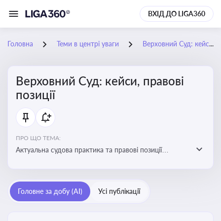
ВХІД ДО LIGA360
Головна
Теми в центрі уваги
Верховний Суд: кейси, правові позиції
Верховний Суд: кейси, правові
позиції
ПРО ЩО ТЕМА:
Актуальна судова практика та правові позиції
Верховного Суду
Головне за добу (AI)
Усі публікації