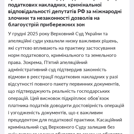
податкових накладних, кримінальної
відповідальності депутатів РФ за міжнародні
злочини та незаконності дозволів на
благоустрій прибережних зон
У грудні 2025 року Верховний Суд України та
апеляційні суди ухвалили низку важливих рішень,
які суттєво впливають на практику застосування
норм податкового, кримінального та земельного
права. Зокрема, П'ятий апеляційний
адміністративний суд підтвердив законність
відмови в реєстрації податкових накладних у разі
відсутності повного пакету первинних документів,
що підтверджують реальність господарських
операцій. Цей висновок підкріплює обов’язок
платника податків доводити достовірність операцій
і узгодженість документів, що є важливим
прецедентом для податкової практики. Касаційний
кримінальний суд Верховного Суду залишив без
змін вирок за умисне вбивство та замах на вбивство,