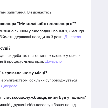
ьні запитання. Ви дізнаєтесь:
інженера "Миколаївоблтеплоенерго"?
визнано винним у заволодінні понад 1,7 млн грн
обіймати державні посади на 3 роки.
Джерело
суді?
судових дебатах та з останнім словом у межах,
ня її процесуальних прав.
Джерело
ї в громадському місці?
и є хуліганством, оскільки супроводжується
.
Джерело
 військовослужбовця, який був у полоні?
лишній дружині військовослужбовця понад