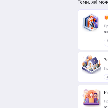
Теми, які мож
Пр
он
З
Пр
Р
Пр
ре