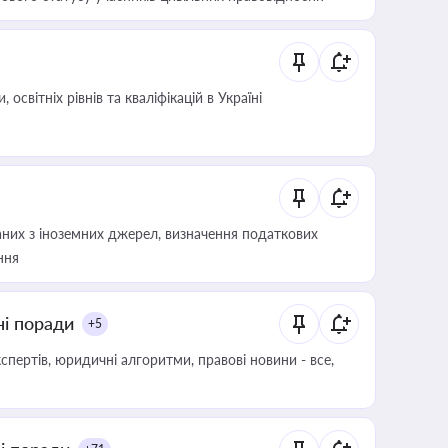
світніх рівнів та кваліфікацій в Україні
аних з іноземних джерел, визначення податкових
ння
ні поради
+5
пертів, юридичні алгоритми, правові новини - все,