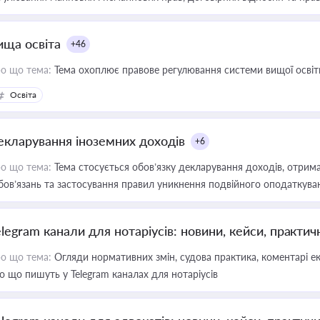
ища освіта
+46
о що тема:
Тема охоплює правове регулювання системи вищої освіти, о
Освіта
екларування іноземних доходів
+6
о що тема:
Тема стосується обов’язку декларування доходів, отрим
бов’язань та застосування правил уникнення подвійного оподаткува
elegram канали для нотаріусів: новини, кейси, практич
о що тема:
Огляди нормативних змін, судова практика, коментарі екс
о що пишуть у Telegram каналах для нотаріусів