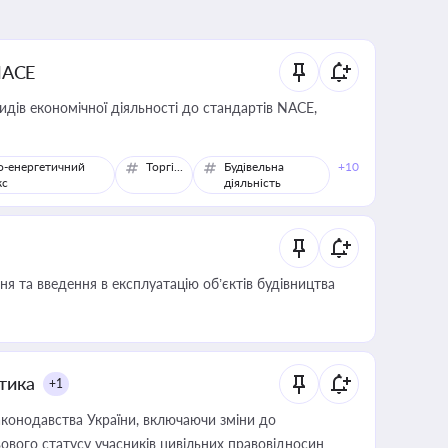
NACE
идів економічної діяльності до стандартів NACE,
о-енергетичний
Торгівля
Будівельна
+10
кс
діяльність
я та введення в експлуатацію об’єктів будівництва
итика
+1
конодавства України, включаючи зміни до
ового статусу учасників цивільних правовідносин