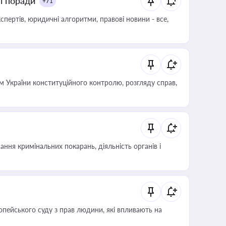
ні поради
+71
пертів, юридичні алгоритми, правові новини - все,
 України конституційного контролю, розгляду справ,
ння кримінальних покарань, діяльність органів і
опейського суду з прав людини, які впливають на