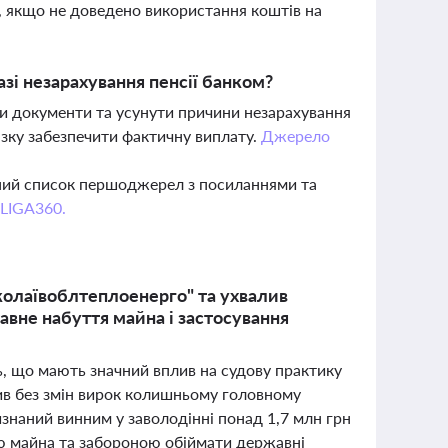
о, якщо не доведено використання коштів на
зі незарахування пенсії банком?
ти документи та усунути причини незарахування
’язку забезпечити фактичну виплату.
Джерело
вний список першоджерел з посиланнями та
 LIGA360.
олаївоблтеплоенерго" та ухвалив
авне набуття майна і застосування
ь, що мають значний вплив на судову практику
ив без змін вирок колишньому головному
знаний винним у заволодінні понад 1,7 млн грн
єю майна та забороною обіймати державні