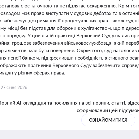
останова є остаточною та не підлягає оскарженню. Крім тог
розладом має право виступати у судових дебатах та з остан
 забезпечує дотримання її процесуальних прав. Також суд пі
му місці без підстав для оборони є хуліганством, що підкр
го порядку. У цивільній практиці Верховний Суд ухвалив пр
айна: грошове забезпечення військовослужбовця, який переб
р аліментів, має бути повернене. Окрім того, суд наголосив 
ня пенсії банком, підкресливши необхідність активного реа
дображають прагнення Верховного Суду забезпечити справедл
адян у різних сферах права.
,
27 січня 2026
Повний AI-огляд дня та посилання на всі новини, статті, віде
сформований цей підсумо
ОЗНАЙОМИТИСЯ