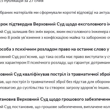
15 публікацій за 27 січня
ібраних матеріалів ми сформували короткі відповіді на актуал
рок підтвердив Верховний Суд щодо ексголовного 
й Суд залишив без змін вирок, яким ексголовного інженера 
чено 8 років ув’язнення з конфіскацією майна та забороною 
особа з психічним розладом право на останнє слово у 
ховний Суд роз’яснив, що така особа має право виступати у 
их характером її психічного розладу, що гарантує дотриман
овний Суд кваліфікував постріл із травматичної збро
ав, що постріл із травматичної зброї без підстав для оборон
повагою до суспільства та створює загрозу здоров’ю інших
ановив Верховний Суд щодо грошового забезпечення
й Суд постановив, що грошове забезпечення, виплачене ко