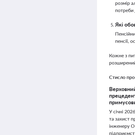
розмір а
потреби
Які обо
Пенсійни
пенсії, 
Кожне з пи
розширений
Стисло про
Верховний
прецедент
примусови
У січні 20
та захист 
інженеру О
підприємст