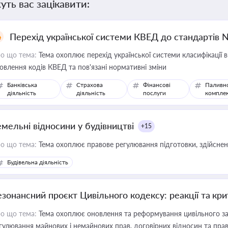
уть вас зацікавити:
Перехід української системи КВЕД до стандартів 
о що тема:
Тема охоплює перехід української системи класифікації в
овлення кодів КВЕД та пов'язані нормативні зміни
Банківська
Страхова
Фінансові
Паливн
діяльність
діяльність
послуги
компле
емельні відносини у будівництві
+15
о що тема:
Тема охоплює правове регулювання підготовки, здійсненн
Будівельна діяльність
езонансний проєкт Цивільного кодексу: реакції та кр
о що тема:
Тема охоплює оновлення та реформування цивільного за
гулювання майнових і немайнових прав, договірних відносин та прав