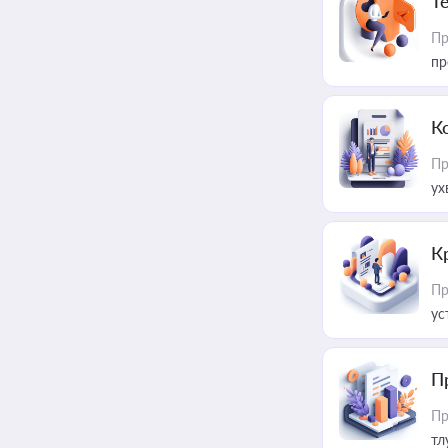
T
Пр
пр
К
Пр
ух
К
Пр
ус
П
Пр
тл