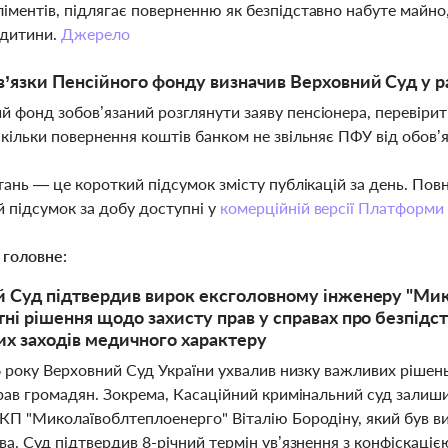
ліментів, підлягає поверненню як безпідставно набуте майн
 дитини.
Джерело
в’язки Пенсійного фонду визначив Верховний Суд у ра
й фонд зобов’язаний розглянути заяву пенсіонера, перевіри
оскільки повернення коштів банком не звільняє ПФУ від обов
тань — це короткий підсумок змісту публікацій за день. По
 підсумок за добу доступні у
комерційній версії Платформи
 головне:
 Суд підтвердив вирок ексголовному інженеру "Мик
ні рішення щодо захисту прав у справах про безпідст
х заходів медичного характеру
26 року Верховний Суд України ухвалив низку важливих рішен
прав громадян. Зокрема, Касаційний кримінальний суд залиш
КП "Миколаївоблтеплоенерго" Віталію Бородіну, який був ви
ва. Суд підтвердив 8-річний термін ув’язнення з конфіскаці