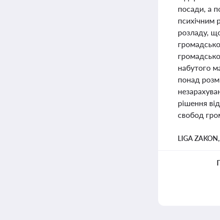
посади, а п
психічним 
розладу, що
громадсько
громадсько
набутого м
понад розмі
незарахуван
рішення ві
свобод гром
LIGA ZAKON