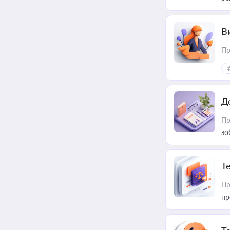
В
Пр
Д
Пр
зо
T
Пр
пр