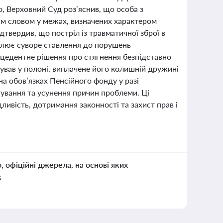
о, Верховний Суд роз’яснив, що особа з
нім словом у межах, визначених характером
дтвердив, що постріл із травматичної зброї в
еслює суворе ставлення до порушень
ецедентне рішення про стягнення безпідставно
ував у полоні, виплачене його колишній дружині
на обов’язках Пенсійного фонду у разі
гування та усунення причин проблеми. Ці
ивість, дотримання законності та захист прав і
о, офіційні джерела, на основі яких
к