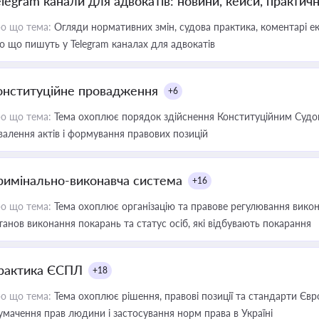
elegram канали для адвокатів: новини, кейси, практич
о що тема:
Огляди нормативних змін, судова практика, коментарі екс
о що пишуть у Telegram каналах для адвокатів
онституційне провадження
+6
о що тема:
Тема охоплює порядок здійснення Конституційним Судом
валення актів і формування правових позицій
римінально-виконавча система
+16
о що тема:
Тема охоплює організацію та правове регулювання викона
танов виконання покарань та статус осіб, які відбувають покарання
рактика ЄСПЛ
+18
о що тема:
Тема охоплює рішення, правові позиції та стандарти Євр
умачення прав людини і застосування норм права в Україні