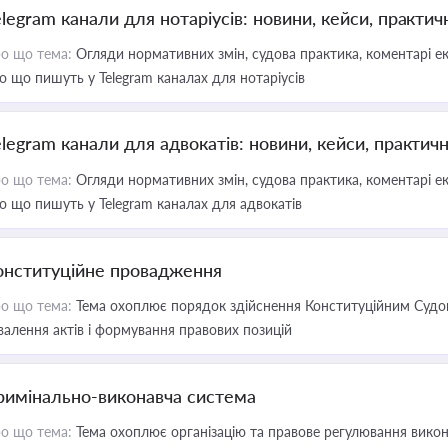
elegram канали для нотаріусів: новини, кейси, практич
о що тема:
Огляди нормативних змін, судова практика, коментарі екс
о що пишуть у Telegram каналах для нотаріусів
elegram канали для адвокатів: новини, кейси, практич
о що тема:
Огляди нормативних змін, судова практика, коментарі екс
о що пишуть у Telegram каналах для адвокатів
онституційне провадження
о що тема:
Тема охоплює порядок здійснення Конституційним Судом
валення актів і формування правових позицій
римінально-виконавча система
о що тема:
Тема охоплює організацію та правове регулювання викона