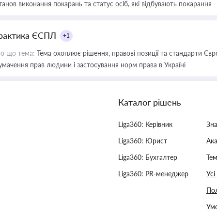
танов виконання покарань та статус осіб, які відбувають покарання
рактика ЄСПЛ
+1
о що тема:
Тема охоплює рішення, правові позиції та стандарти Євр
умачення прав людини і застосування норм права в Україні
Каталог рішень
Liga360: Керівник
Зн
Liga360: Юрист
Ак
Liga360: Бухгалтер
Тем
Liga360: PR-менеджер
Усі
Пол
Умо