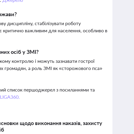
ержави?
ву дисципліну, стабілізувати роботу
 є критично важливим для населення, особливо в
них осіб у ЗМІ?
кому контролю і можуть зазнавати гострої
х громадян, а роль ЗМІ як «сторожового пса»
вний список першоджерел з посиланнями та
 LIGA360.
исновки щодо виконання наказів, захисту
іб