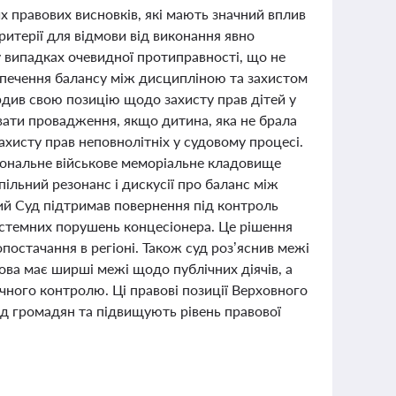
 правових висновків, які мають значний вплив
ритерії для відмови від виконання явно
у випадках очевидної протиправності, що не
зпечення балансу між дисципліною та захистом
рдив свою позицію щодо захисту прав дітей у
вати провадження, якщо дитина, яка не брала
захисту прав неповнолітніх у судовому процесі.
ціональне військове меморіальне кладовище
льний резонанс і дискусії про баланс між
ий Суд підтримав повернення під контроль
истемних порушень концесіонера. Це рішення
постачання в регіоні. Також суд роз’яснив межі
ова має ширші межі щодо публічних діячів, а
ного контролю. Ці правові позиції Верховного
од громадян та підвищують рівень правової