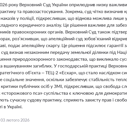
026 року Верховний Суд України оприлюднив низку важливих
рактику та правозастосування. Зокрема, суд чітко визначив к
наказів у поліції, підкресливши, що відмова можлива лише 
кладного юридичного аналізу. Це рішення важливе для забе
вників правоохоронних органів. Верховний Суд також підтве
порах, роз’яснивши, що апеляційний суд зобов’язаний відкри
раві, подає апеляційну скаргу. Це рішення підсилює гарантії 
, суд визнав незаконним передачу земельної ділянки під На
шення природоохоронного законодавства, що викликало суспі
та вшануванням загиблих. У господарській практиці Верховн
ратегічного об’єкта – ТЕЦ-2 «Есхар», що стало наслідком с
 соціальне значення, оскільки забезпечує стабільність тепло
критики публічних осіб у ЗМІ, підкресливши, що свобода сл
к «сторожового пса» суспільства є ключовою для демократич
ють сучасну судову практику, сприяють захисту прав і своб
і в Україні.
,
03 лютого 2026