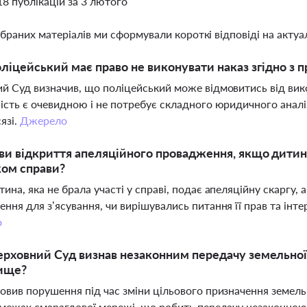
18 публікацій за 3 лютого
ібраних матеріалів ми сформували короткі відповіді на актуал
ліцейський має право не виконувати наказ згідно з
й Суд визначив, що поліцейський може відмовитись від вик
ість є очевидною і не потребує складного юридичного аналі
язі.
Джерело
ви відкриття апеляційного провадження, якщо дитина
ком справи?
ина, яка не брала участі у справі, подає апеляційну скаргу,
ння для з’ясування, чи вирішувались питання її прав та інте
о
рховний Суд визнав незаконним передачу земельної 
ище?
овив порушення під час зміни цільового призначення земель
 межах смарагдової мережі, що робить передачу незаконно