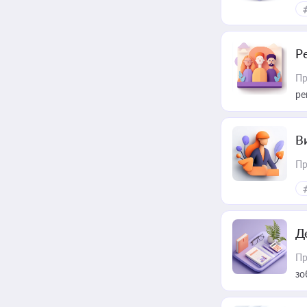
Р
Пр
ре
В
Пр
Д
Пр
зо