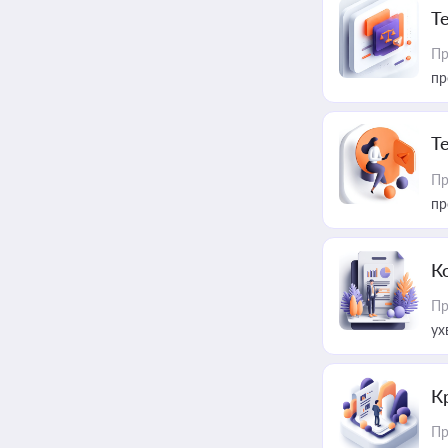
T
Пр
пр
T
Пр
пр
К
Пр
ух
К
Пр