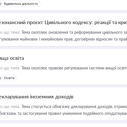
Будівельна діяльність
езонансний проєкт Цивільного кодексу: реакції та кр
о що тема:
Тема охоплює оновлення та реформування цивільного за
гулювання майнових і немайнових прав, договірних відносин та прав
ища освіта
о що тема:
Тема охоплює правове регулювання системи вищої освіти, о
Освіта
екларування іноземних доходів
о що тема:
Тема стосується обов’язку декларування доходів, отрим
бов’язань та застосування правил уникнення подвійного оподаткува