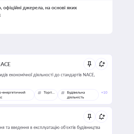
о, офіційні джерела, на основі яких
к
NACE
идів економічної діяльності до стандартів NACE,
о-енергетичний
Торгівля
Будівельна
+10
кс
діяльність
я та введення в експлуатацію об’єктів будівництва