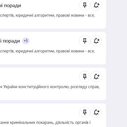
ні поради
пертів, юридичні алгоритми, правові новини - все,
ні поради
+5
пертів, юридичні алгоритми, правові новини - все,
 України конституційного контролю, розгляду справ,
ння кримінальних покарань, діяльність органів і