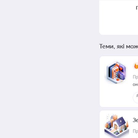
Теми, які мож
Пр
он
З
Пр