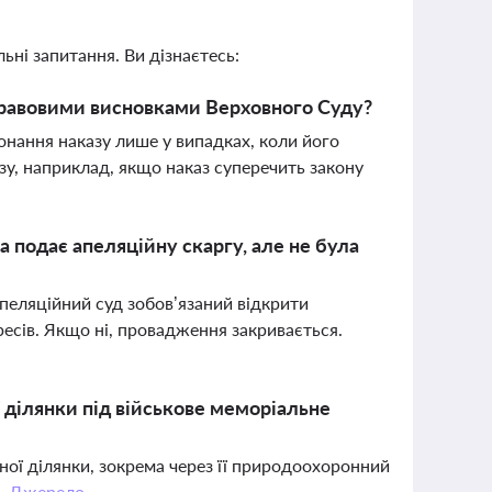
ьні запитання. Ви дізнаєтесь:
 правовими висновками Верховного Суду?
онання наказу лише у випадках, коли його
зу, наприклад, якщо наказ суперечить закону
 подає апеляційну скаргу, але не була
 апеляційний суд зобов’язаний відкрити
ресів. Якщо ні, провадження закривається.
ділянки під військове меморіальне
ної ділянки, зокрема через її природоохоронний
ю.
Джерело