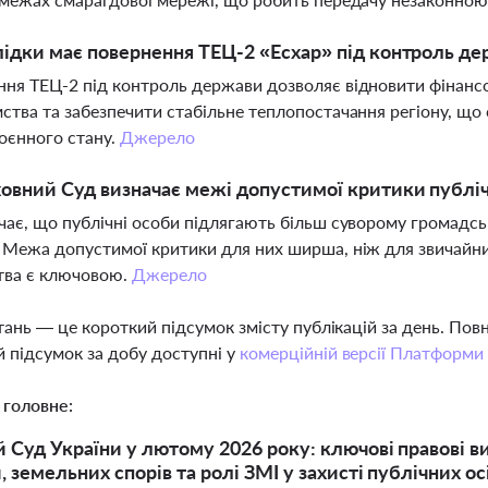
лідки має повернення ТЕЦ-2 «Есхар» під контроль д
ня ТЕЦ-2 під контроль держави дозволяє відновити фінансо
ства та забезпечити стабільне теплопостачання регіону, що
оєнного стану.
Джерело
овний Суд визначає межі допустимої критики публіч
чає, що публічні особи підлягають більш суворому громадсь
 Межа допустимої критики для них ширша, ніж для звичайни
тва є ключовою.
Джерело
тань — це короткий підсумок змісту публікацій за день. По
 підсумок за добу доступні у
комерційній версії Платформи
 головне:
 Суд України у лютому 2026 року: ключові правові в
, земельних спорів та ролі ЗМІ у захисті публічних ос