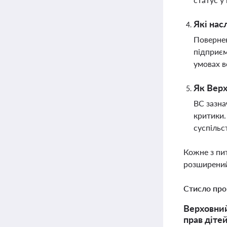
Які нас
Повернен
підприєм
умовах в
Як Верх
ВС зазна
критики.
суспільс
Кожне з пи
розширений
Стисло про
Верховний
прав дітей