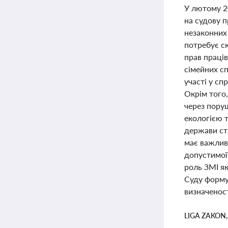
У лютому 2
на судову п
незаконних 
потребує с
прав праці
сімейних с
участі у сп
Окрім того
через пору
екологією 
держави ст
має важливе
допустимої 
роль ЗМІ я
Суду форму
визначеност
LIGA ZAKON