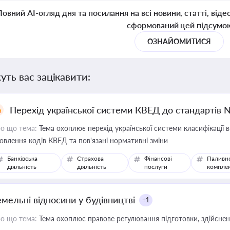
Повний AI-огляд дня та посилання на всі новини, статті, віде
сформований цей підсумо
ОЗНАЙОМИТИСЯ
уть вас зацікавити:
Перехід української системи КВЕД до стандартів 
о що тема:
Тема охоплює перехід української системи класифікації в
овлення кодів КВЕД та пов'язані нормативні зміни
Банківська
Страхова
Фінансові
Паливн
діяльність
діяльність
послуги
компле
емельні відносини у будівництві
+1
о що тема:
Тема охоплює правове регулювання підготовки, здійсненн